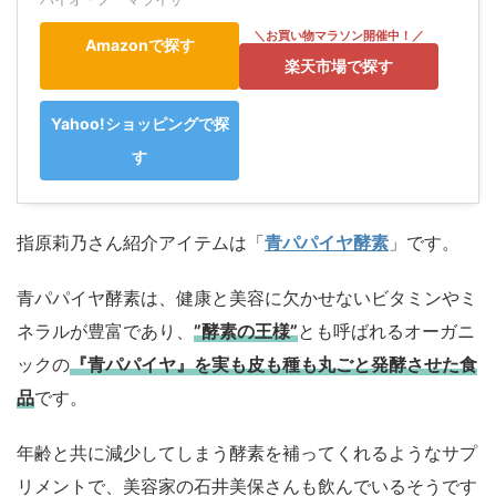
Amazonで探す
楽天市場で探す
Yahoo!ショッピングで探
す
指原莉乃さん紹介アイテムは「
青パパイヤ酵素
」です。
青パパイヤ酵素は、健康と美容に欠かせないビタミンやミ
ネラルが豊富であり、
”酵素の王様”
とも呼ばれるオーガニ
ックの
『青パパイヤ』を実も皮も種も丸ごと発酵させた食
品
です。
年齢と共に減少してしまう酵素を補ってくれるようなサプ
リメントで、美容家の石井美保さんも飲んでいるそうです