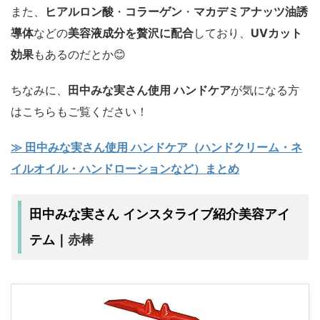
また、
ヒアルロン酸
・
コラーゲン
・
マカデミアナッツ油誘
導体
などの
美容液成分を贅沢に配合
しており、
UVカット
効果
もあるのだとか😊
ちなみに、
田中みな実さん使用 ハンドケア
が気になる方
はこちらもご覧ください！
≫ 田中みな実さん使用 ハンドケア（ハンドクリーム・ネ
イルオイル・ハンドローションなど）まとめ
田中みな実さん インスタライブ紹介美容アイ
赤棒
テム｜