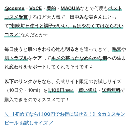
@cosme
・
VoCE
・
美的
・
MAQUIA
などで何度も
ベスト
コスメ
受賞
するほど大人気で、
田中みな実さん
にとっ
て
“朝晩毎日使うと調子がいい。もはやなくてはならない
コスメ”
なんだとか✨
毎日使うと肌の
さわり心地
も
明るさ
も違ってきて、
毛穴
や
肌トラブル
を
ケア
して
キメの整ったなめらかな肌
への生ま
れ変わりをサポート
してくれるそうです💡
以下のリンクから
なら、公式サイト限定のお試しサイズ
（10日分・10ml）を
1,100円
・
買い切り
・
送料無料
で
(税込)
購入できるのでオススメです！
＼ 【初めてなら1,100円でお得に試せる！】タカミスキン
ピール お試しサイズ
／