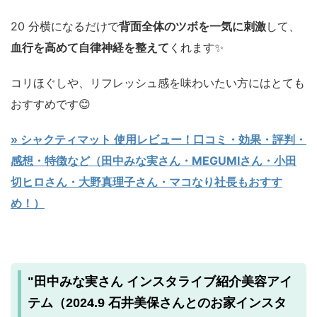
20 分横になるだけで
背面全体のツボを一気に刺激
して、
血行を高めて自律神経を整えて
くれます✨️
コリほぐしや、リフレッシュ感を味わいたい方にはとても
おすすめです😊
» シャクティマット 使用レビュー！口コミ・効果・評判・
感想・特徴など（田中みな実さん・MEGUMIさん・小田
切ヒロさん・大野真理子さん・マコなり社長もおすす
め！）
"田中みな実さん インスタライブ紹介美容アイ
テム（2024.9 石井美保さんとのお家インスタ