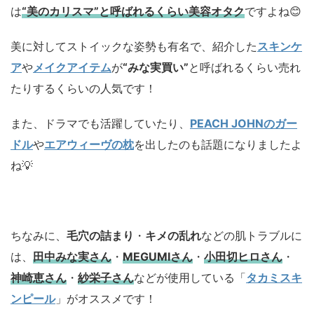
は
“美のカリスマ”と呼ばれるくらい美容オタク
ですよね😊
美に対してストイックな姿勢も有名で、紹介した
スキンケ
ア
や
メイクアイテム
が
“みな実買い”
と呼ばれるくらい売れ
たりするくらいの人気です！
また、ドラマでも活躍していたり、
PEACH JOHNのガー
ドル
や
エアウィーヴの枕
を出したのも話題になりましたよ
ね💡
ちなみに、
毛穴の詰まり
・
キメの乱れ
などの肌トラブルに
は、
田中みな実さん
・
MEGUMIさん
・
小田切ヒロさん
・
神崎恵さん
・
紗栄子さん
などが使用している「
タカミスキ
ンピール
」がオススメです！