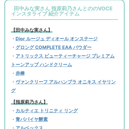
田中みな実さん 指原莉乃さんとののVOCE
インスタライブ 紹介アイテム
【田中みな実さん】
・
Dior ルージュ ディオール オンステージ
・
グロング COMPLETE EAA パウダー
・
アトリックス ビューティーチャージ プレミアム
トーンアップ ハンドクリーム
・
赤棒
・
ヴァンクリーフ アルハンブラ オニキス イヤリン
グ
【指原莉乃さん】
・
カルティエ トリニティ リング
・
青パパイヤ酵素
・
アルベックス