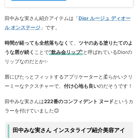
田中みな実さん紹介アイテムは「
Dior ルージュ ディオー
ル オンステージ
」です。
時間が経っても全然落ちなく
て、
ツヤのある塗りたてのよ
うな唇が続く
ことで
“飲み会リップ”
と呼ばれているDiorの
リップなのだとか✨️
唇にぴたっとフィットするアプリケーターと柔らかいクリ
ーミーなテクスチャーで、
付け心地も良い
のだそうです！
田中みな実さんは
222番のコンフィデント ヌード
というカ
ラーを付けていました😊
田中みな実さん インスタライブ紹介美容アイ