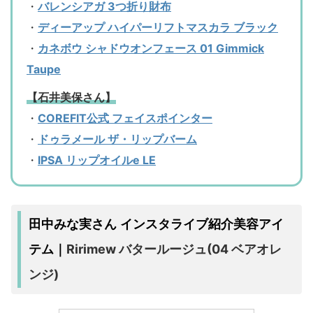
・
バレンシアガ 3つ折り財布
・
ディーアップ ハイパーリフトマスカラ ブラック
・
カネボウ シャドウオンフェース 01 Gimmick
Taupe
【石井美保さん】
・
COREFIT公式 フェイスポインター
・
ドゥラメール ザ・リップバーム
・
IPSA リップオイルe LE
田中みな実さん インスタライブ紹介美容アイ
Ririmew バタールージュ(04 ベアオレ
テム｜
ンジ)