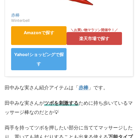
赤棒
Winterbell
Amazonで探す
楽天市場で探す
Yahoo!ショッピングで探
す
田中みな実さん紹介アイテムは「
赤棒
」です。
田中みな実さんが
ツボを刺激する
ために持ち歩いているマ
ッサージ棒なのだとか💡
両手を持ってツボを押したい部分に当ててマッサージした
り、置いても踏んだりすることも出来る使える
万能タイプ