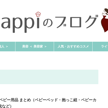
能人 ＞
美容 ＜ 美容家 ＞
人気・おすすめコスメ
ライ
 ベビー用品 まとめ（ベビーベッド・抱っこ紐・ベビーカ
枕など）