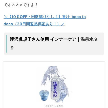
でオススメですよ！
＼【10％OFF・回数縛りなし！】青汁 boco to
deco（30日間返品保証あり！）／
温泉水９
滝沢眞規子さん使用 インナーケア｜
９
公式サイトより引用