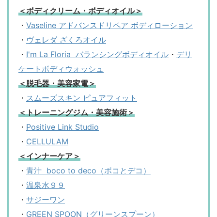
＜ボディクリーム・ボディオイル＞
・
Vaseline アドバンスドリペア ボディローション
・
ヴェレダ ざくろオイル
・
I'm La Floria バランシングボディオイル
・
デリ
ケートボディウォッシュ
＜脱毛器・美容家電＞
・
スムーズスキン ピュアフィット
＜トレーニングジム・美容施術＞
・
Positive Link Studio
・
CELLULAM
＜インナーケア＞
・
青汁 boco to deco（ボコとデコ）
・
温泉水９９
・
サジーワン
・
GREEN SPOON（グリーンスプーン）