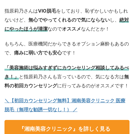
指原莉乃さんは
VIO脱毛
をしており、恥ずかしいかもしれ
ないけど、
無心でやってくれるので気にならない
し、
絶対
にやったほうが清潔
なので
オススメ
なんだとか！
もちろん、医療機関だからできるオプション麻酔もあるの
で、
痛みに弱い方でも安心
です！
「
美容施術は悩みすぎずにカウンセリング相談してみるべ
き！」
と指原莉乃さんも言っているので、気になる方は
無
料の初回カウンセリング
に行ってみるのがオススメです！
＼【初回カウンセリング無料】湘南美容クリニック 医療
脱毛（無理な勧誘一切なし！） ／
『湘南美容クリニック』を詳しく見る