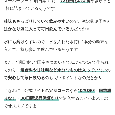
スーパーフード“明日葉”には、
73種類もの栄養
がぎゅっと
1杯に詰まっているそうです！
後味もさっぱりしていて飲みやすい
ので、滝沢眞規子さん
は
かなり気に入って毎日飲んでいる
のだとか✨
水にも溶けやすい
ので、水を入れた水筒に1本分の粉末を
入れて、持ち歩いて飲んでいるそうです！
また、“明日葉”と“国産さつまいもでんぷん”のみで作られ
ており、
着色料や甘味料など余分なものは入っていない
の
で
安心して毎日飲める
のも良いポイントなのだとか💡
ちなみに、公式サイトの
定期コース
なら
10％OFF
・
回数縛
りなし
・
30日間返品保証あり
で購入することが出来るの
でオススメですよ！