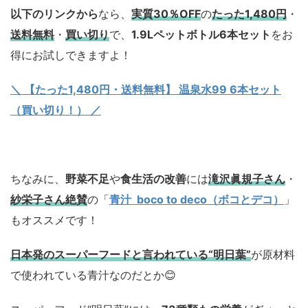
以下のリンクから
なら、
実質30％OFF
の
たった1,480円
・
送料無料
・
買い切り
で、
1.9Lペットボトル6本セット
をお
得にお試しできますよ！
＼ 【たった1,480円・送料無料】 温泉水99 6本セット
（買い切り！） ／
ちなみに、
野菜不足
や
食生活の改善
には
滝沢眞規子さん
・
紗栄子さん絶賛
の「
青汁 boco to deco（ボコとデコ）
」
もオススメです！
日本発のスーパーフードと言われている“明日葉”
が原材料
で使われている青汁なのだとか😊