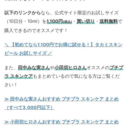
以下のリンクから
なら、公式サイト限定のお試しサイズ
（10日分・10ml）を
1,100円
・
買い切り
・
送料無料
で
(税込)
購入できるのでオススメです！
＼ 【初めてなら1,100円でお得に試せる！】タカミスキン
ピール お試しサイズ
／
また、
田中みな実さん
や
小田切ヒロさん
オススメの
プチプ
ラ スキンケア
もまとめているので気になる方はご覧くだ
さい！
≫ 田中みな実さんおすすめ プチプラ スキンケア まとめ
（すべて3,000円以下）
≫ 小田切ヒロさんおすすめ プチプラ スキンケア まとめ