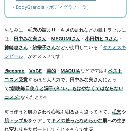
・
BodyGranola（ボディグラノーラ）
ちなみに、
毛穴の詰まり
・
キメの乱れ
などの肌トラブルに
は、
田中みな実さん
・
MEGUMIさん
・
小田切ヒロさん
・
神崎恵さん
・
紗栄子さん
などが使用している「
タカミスキ
ンピール
」がオススメです！
@cosme
・
VoCE
・
美的
・
MAQUIA
などで何度も
ベスト
コスメ
受賞
するほど大人気で、
田中みな実さん
にとっ
て
“朝晩毎日使うと調子がいい。もはやなくてはならない
コスメ”
なんだとか✨
毎日使うと肌の
さわり心地
も
明るさ
も違ってきて、
毛穴
や
肌トラブル
を
ケア
して
キメの整ったなめらかな肌
への生ま
れ変わりをサポート
してくれるそうです💡