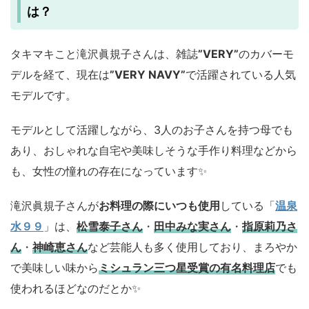
は？
タキマキこと滝沢眞規子さんは、雑誌
”VERY”
のカバーモ
デルを経て、現在は
”VERY NAVY”
で活躍されている人気
モデルです。
モデルとして活躍しながら、3人のお子さんを持つ母でも
あり、おしゃれな自宅や美味しそうな手作り料理などから
も、女性の憧れの存在になっています✨
滝沢眞規子さんが
お料理の際にいつも使用
している「
温泉
水９９
」は、
松雪泰子さん
・
田中みな実さん
・
指原莉乃さ
ん
・
神崎恵さん
など芸能人も多く使用しており、まろやか
で美味しい味から
ミシュラン三つ星受賞の有名料理店
でも
使われるほどなのだとか✨