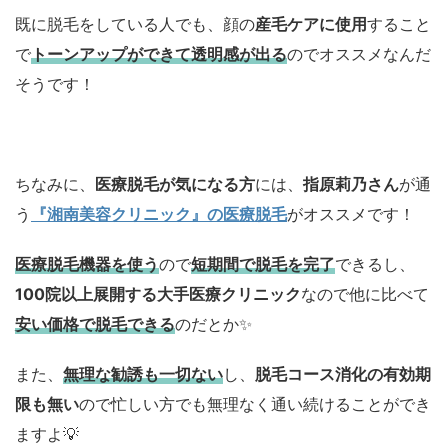
既に脱毛をしている人でも、顔の
産毛ケアに使用
すること
で
トーンアップができて透明感が出る
のでオススメなんだ
そうです！
ちなみに、
医療脱毛が気になる方
には、
指原莉乃さん
が通
う
『湘南美容クリニック』の医療脱毛
がオススメ
です！
医療脱毛機器を使う
ので
短期間で脱毛を完了
できるし、
100院以上展開する大手医療クリニック
なので他に比べて
安い価格で脱毛できる
のだとか✨
また、
無理な勧誘も一切ない
し、
脱毛コース消化の有効期
限も無い
ので忙しい方でも無理なく通い続けることができ
ますよ💡