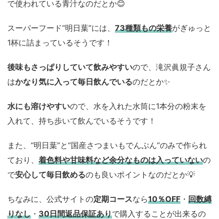
で使われている青汁なのだとか😊
スーパーフード“明日葉”には、
73種類もの栄養
がぎゅっと
1杯に詰まっているそうです！
後味もさっぱりしていて飲みやすい
ので、滝沢眞規子さん
は
かなり気に入って毎日飲んでいる
のだとか✨
水にも溶けやすい
ので、水を入れた水筒に1本分の粉末を
入れて、持ち歩いて飲んでいるそうです！
また、“明日葉”と“国産さつまいもでんぷん”のみで作られ
ており、
着色料や甘味料など余分なものは入っていない
の
で
安心して毎日飲める
のも良いポイントなのだとか💡
ちなみに、公式サイトの
定期コース
なら
10％OFF
・
回数縛
りなし
・
30日間返品保証あり
で購入することが出来るの