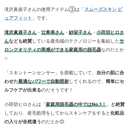
滝沢眞規子さんの使用アイテム③は「
スムーズスキン ピ
ュアフィット
」です。
滝沢眞規子さん
・
辻希美さん
・
紗栄子さん
・
小田切ヒロさ
ん
なども絶賛
している最先端のテクノロジーを集結した
サ
ロンクオリティの実感ができる家庭用の脱毛器
なのだとか
✨️
「スキントーンセンサー」を搭載していて、
自分の肌に合
わせた
最適なパワーで自動照射
してくれるので、
簡単にセ
ルフケアが出来る
のだそうです！
小田切ヒロさんは「
家庭用脱毛器の中ではNo.1！
」
と絶賛
しており、産毛処理をしてからスキンケアをすると
化粧品
の入りが全然違う
のだとか😊