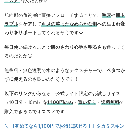
コスメ”
なんだとか✨
肌内部の角質層に直接アプローチすることで、
毛穴
や
肌ト
ラブル
を
ケア
して
キメの整ったなめらかな肌
への生まれ変
わりをサポート
してくれるそうです💡
毎日使い続けることで
肌のさわり心地
も
明るさ
も違ってく
るのだとか😊
無香料・無色透明で水のようなテクスチャーで、
ベタつか
ずに使える
のも良いのだそうです！
以下のリンクから
なら、公式サイト限定のお試しサイズ
（10日分・10ml）を
1,100円
・
買い切り
・
送料無料
で
(税込)
購入できるのでオススメです！
＼ 【初めてなら1,100円でお得に試せる！】タカミスキン