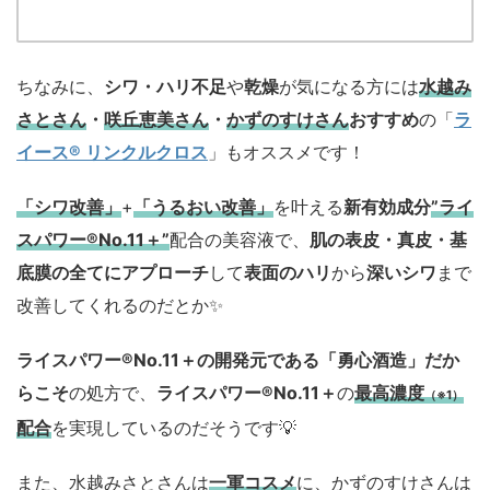
ちなみに、
シワ・ハリ不足
や
乾燥
が気になる方には
水越み
さとさん
・
咲丘恵美さん
・
かずのすけさん
おすすめ
の「
ラ
イース® リンクルクロス
」もオススメです！
「シワ改善」
+
「うるおい改善」
を叶える
新有効成分
”ライ
スパワー®No.11＋”
配合の美容液で、
肌の表皮・真皮・基
底膜の全てにアプローチ
して
表面のハリ
から
深いシワ
まで
改善してくれるのだとか✨
ライスパワー®No.11＋の開発元である「勇心酒造」
だか
らこそ
の処方で、
ライスパワー®No.11＋
の
最高濃度
（※1）
配合
を実現しているのだそうです💡
また、水越みさとさんは
一軍コスメ
に、かずのすけさんは