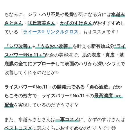
ちなみに、
シワ・ハリ不足
や
乾燥
が気になる方には
水越み
さとさん
・
咲丘恵美さん
・
かずのすけさん
がおすすすめ
し
ている「
ライース® リンクルクロス
」もオススメです！
「シワ改善」
+
「うるおい改善」
を叶える
新有効成分
”ライ
スパワー®No.11＋”
配合の美容液で、
肌の表皮・真皮・基
底膜の全てにアプローチ
して
表面のハリ
から
深いシワ
まで
改善してくれるのだとか✨
ライスパワー®No.11＋の開発元である「勇心酒造」
だか
らこそ
の処方で、
ライスパワー®No.11＋
の
最高濃度
（※1）
配合
を実現しているのだそうです💡
また、水越みさとさんは
一軍コスメ
に、かずのすけさんは
ベストコスメ
に選ぶくらい
おすすめ
なのだそうです😊