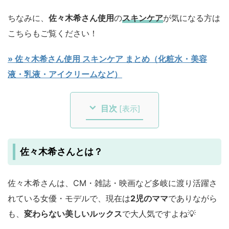
ちなみに、
佐々木希さん使用
の
スキンケア
が気になる方は
こちらもご覧ください！
» 佐々木希さん使用 スキンケア まとめ（化粧水・美容
液・乳液・アイクリームなど）
目次
[
表示
]
佐々木希さんとは？
佐々木希さんは、CM・雑誌・映画など多岐に渡り活躍さ
れている女優・モデルで、現在は
2児のママ
でありながら
も、
変わらない美しいルックス
で大人気ですよね💡