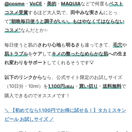
@cosme
・
VoCE
・
美的
・
MAQUIA
などで何度も
ベスト
コスメ
受賞
するほど大人気で、
田中みな実さん
にとっ
て
“朝晩毎日使うと調子がいい。もはやなくてはならない
コスメ”
なんだとか✨
毎日使うと肌の
さわり心地
も
明るさ
も違ってきて、
毛穴
や
肌トラブル
を
ケア
して
キメの整ったなめらかな肌
への生ま
れ変わりをサポート
してくれるそうです💡
以下のリンクから
なら、公式サイト限定のお試しサイズ
（10日分・10ml）を
1,100円
・
買い切り
・
送料無料
で
(税込)
購入できるのでオススメです！
＼ 【初めてなら1,100円でお得に試せる！】タカミスキン
ピール お試しサイズ
／