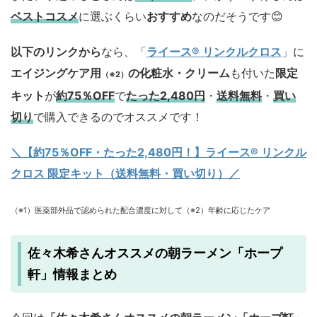
ベストコスメ
に選ぶくらい
おすすめ
なのだそうです😊
以下のリンクから
なら、「
ライース® リンクルクロス
」に
エイジングケア用
の化粧水・クリーム
も付いた
限定
（※2）
キット
が
約75％OFF
で
たった2,480円
・
送料無料
・
買い
切り
で購入できるのでオススメです！
＼【約75％OFF・たった2,480円！
】ライース® リンクル
クロス 限定キット（送料無料・買い切り）／
（※1）医薬部外品で認められた配合濃度に対して（※2）年齢に応じたケア
佐々木希さんオススメの朝ラーメン「ホープ
軒」情報まとめ