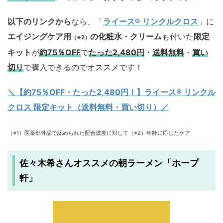
以下のリンクから
なら、「
ライース® リンクルクロス
」に
エイジングケア用
の化粧水・クリーム
も付いた
限定
（※2）
キット
が
約75％OFF
で
たった2,480円
・
送料無料
・
買い
切り
で購入できるのでオススメです！
＼【約75％OFF・たった2,480円！
】ライース® リンクル
クロス 限定キット（送料無料・買い切り）／
（※1）医薬部外品で認められた配合濃度に対して（※2）年齢に応じたケア
佐々木希さんオススメの朝ラーメン「ホープ
軒」