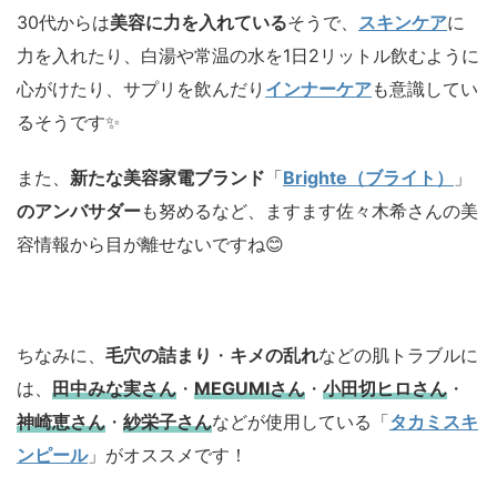
30代からは
美容に力を入れている
そうで、
スキンケア
に
力を入れたり、白湯や常温の水を1日2リットル飲むように
心がけたり、サプリを飲んだり
インナーケア
も意識してい
るそうです✨
また、
新たな美容家電ブランド
「
Brighte（ブライト）
」
のアンバサダー
も努めるなど、ますます佐々木希さんの美
容情報から目が離せないですね😊
ちなみに、
毛穴の詰まり
・
キメの乱れ
などの肌トラブルに
は、
田中みな実さん
・
MEGUMIさん
・
小田切ヒロさん
・
神崎恵さん
・
紗栄子さん
などが使用している「
タカミスキ
ンピール
」がオススメです！