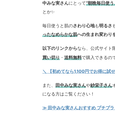
中みな実さん
にとって
“朝晩毎日使
とか✨
毎日使うと肌の
さわり心地
も
明るさ
ったなめらかな肌
への生まれ変わり
以下のリンクから
なら、公式サイト限
買い切り
・
送料無料
で購入できるの
＼ 【初めてなら1,100円でお得に
また、
田中みな実さん
や
紗栄子さん
になる方はご覧ください！
≫ 田中みな実さんおすすめ プチプラ