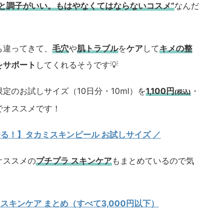
うと調子がいい。もはやなくてはならないコスメ”
なんだ
も違ってきて、
毛穴
や
肌トラブル
を
ケア
して
キメの整
をサポート
してくれるそうです💡
定のお試しサイズ（10日分・10ml）を
1,100円
・
(税込)
でオススメです！
試せる！】タカミスキンピール お試しサイズ
／
オススメの
プチプラ スキンケア
もまとめているので気
 スキンケア まとめ（すべて3,000円以下）