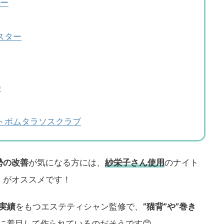
ナー
スター
0
ートボムタラソスクラブ
勢の改善
が気になる方には、
紗栄子さん使用
のナイト
」がオススメです！
ク実績
をもつエステティシャン監修で、
”猫背”や”巻き
に着目して作られているのだそうです😊