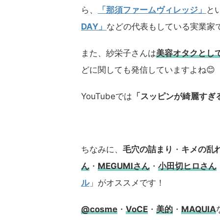
ら、
「那須ファームヴィレッジ」
と
DAY」
などの代表もしている実業家で
また、紗栄子さんは
美容オタクとし
どに関しても発信していますよね😊
YouTubeでは
「スッピンが綺麗すぎ
ちなみに、
毛穴の詰まり
・
キメの乱
ん
・
MEGUMIさん
・
小田切ヒロさん
ル
」がオススメです！
@cosme
・
VoCE
・
美的
・
MAQUIA