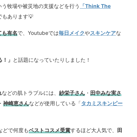
いう牧場や被災地の支援などを行う
「Think The
もあります💡
ても有名
で、Youtubeでは
毎日メイク
や
スキンケア
な
る！」
と話題になっていたりしました！
れ
などの肌トラブルには、
紗栄子さん
・
田中みな実さ
・
神崎恵さん
などが使用している「
タカミスキンピー
などで何度も
ベストコスメ
受賞
するほど大人気で、
田