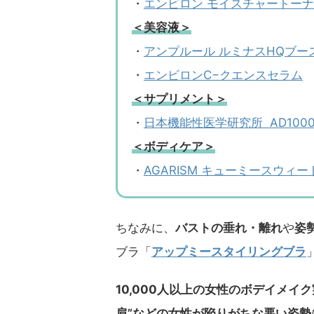
・
エンビロン モイスチャートー
＜美容液＞
・
アンプルール ルミナスHQブー
・
エンビロンC−クエンスセラム
＜サプリメント＞
・
日本機能性医学研究所 AD100
＜ボディケア＞
・
AGARISM キューミースウィ
ちなみに、
バストの垂れ・離れ
や
姿
ブラ「
アップミースタイリングブラ
10,000人以上の女性のボデイメイ
肩”などの女性が陥りがちな悪い姿勢