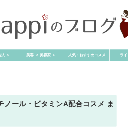
能人 ＞
美容 ＜ 美容家 ＞
人気・おすすめコスメ
ライ
チノール・ビタミンA配合コスメ ま