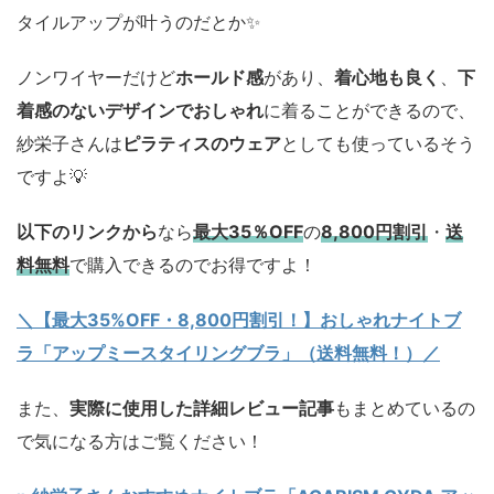
タイルアップが叶うのだとか✨
ノンワイヤーだけど
ホールド感
があり、
着心地も良く
、
下
着感のないデザインでおしゃれ
に着ることができるので、
紗栄子さんは
ピラティスのウェア
としても使っているそう
ですよ💡
以下のリンクから
なら
最大35％OFF
の
8,800円割引
・
送
料無料
で購入できるのでお得ですよ！
＼【最大35%OFF・8,800円割引！】おしゃれナイトブ
ラ「アップミースタイリングブラ」（送料無料！）／
また、
実際に使用した詳細レビュー記事
もまとめているの
で気になる方はご覧ください！