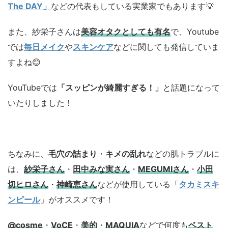
The DAY」
などの代表もしている実業家でもあります💡
また、紗栄子さんは
美容オタクとしても有名
で、Youtube
では
毎日メイク
や
スキンケア
などに関しても発信していま
すよね😊
YouTubeでは
「スッピンが綺麗すぎる！」
と話題になって
いたりしました！
ちなみに、
毛穴の詰まり
・
キメの乱れ
などの肌トラブルに
は、
紗栄子さん
・
田中みな実さん
・
MEGUMIさん
・
小田
切ヒロさん
・
神崎恵さん
などが使用している「
タカミスキ
ンピール
」がオススメです！
@cosme
・
VoCE
・
美的
・
MAQUIA
などで何度も
ベスト