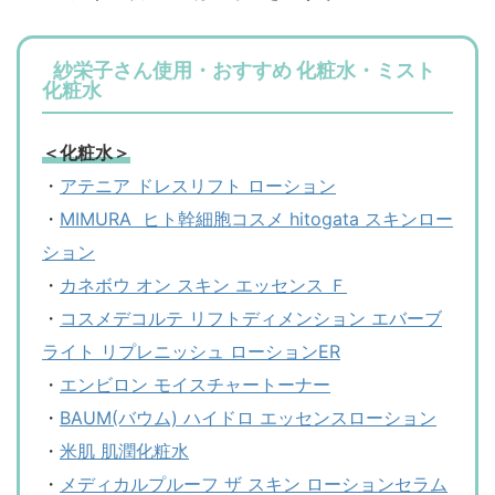
紗栄子さん使用・おすすめ 化粧水・ミスト
化粧水
＜化粧水＞
・
アテニア ドレスリフト ローション
・
MIMURA ヒト幹細胞コスメ hitogata スキンロー
ション
・
カネボウ オン スキン エッセンス Ｆ
・
コスメデコルテ リフトディメンション エバーブ
ライト リプレニッシュ ローションER
・
エンビロン モイスチャートーナー
・
BAUM(バウム) ハイドロ エッセンスローション
・
米肌 肌潤化粧水
・
メディカルプルーフ ザ スキン ローションセラム