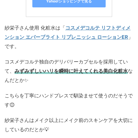
Yahoo!ショッピングで見る
紗栄子さん使用 化粧水は「
コスメデコルテ リフトディメ
ンション エバーブライト リプレニッシュ ローションER
」
です。
コスメデコルテ独自のデリバリーカプセルを採用してい
て、
みずみずしいハリを瞬時に叶えてくれる美白化粧水
な
んだとか✨
こちらを丁寧にハンドプレスで馴染ませて使うのだそうで
す😊
紗栄子さんはメイク以上にメイク前のスキンケアを大切に
しているのだとか💡