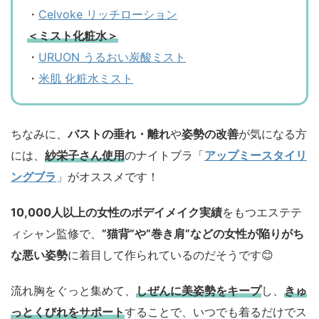
・
Celvoke リッチローション
＜ミスト化粧水＞
・
URUON うるおい炭酸ミスト
・
米肌 化粧水ミスト
ちなみに、
バストの垂れ・離れ
や
姿勢の改善
が気になる方
には、
紗栄子さん使用
のナイトブラ「
アップミースタイリ
ングブラ
」がオススメです！
10,000人以上の女性のボデイメイク実績
をもつエステテ
ィシャン監修で、
”猫背”や”巻き肩”などの女性が陥りがち
な悪い姿勢
に着目して作られているのだそうです😊
流れ胸をぐっと集めて、
しぜんに美姿勢をキープ
し、
きゅ
っとくびれをサポート
することで、いつでも着るだけでス