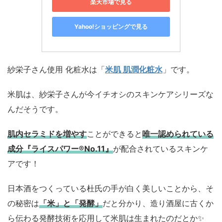
楽天市場で見る
Yahoo!ショッピングで見る
紗栄子さん使用 化粧水は「
米肌 肌潤化粧水
」です。
米肌は、紗栄子さんが今イチオシのスキンケアシリーズな
んだそうです。
肌内セラミドを増やす
ことができると
唯一認められている
成分
『ライスパワー®No.11』
が配合されているスキンケ
アです！
日本酒をつくっている杜氏の手が白く美しいことから、そ
の秘密は
「米」と「発酵」
だと分かり、造り酒屋に古くか
ら伝わる発酵技術を応用して米肌は生まれたのだとか✨