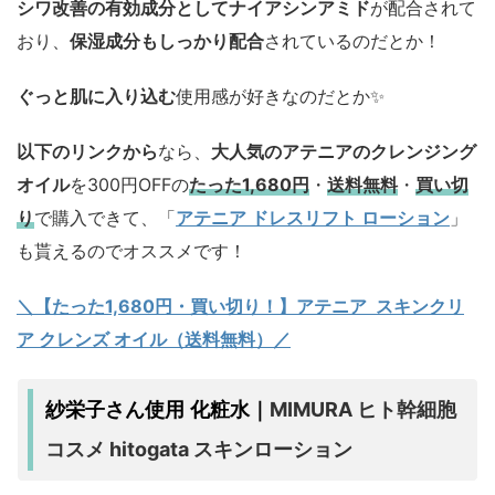
シワ改善の有効成分としてナイアシンアミド
が配合されて
おり、
保湿成分もしっかり配合
されているのだとか！
ぐっと肌に入り込む
使用感が好きなのだとか✨
以下のリンクから
なら、
大人気のアテニアのクレンジング
オイル
を300円OFFの
たった1,680円
・
送料無料
・
買い切
り
で購入できて、「
アテニア ドレスリフト ローション
」
も貰えるのでオススメです！
＼【たった1,680円・買い切り！】アテニア スキンクリ
ア クレンズ オイル（送料無料）／
MIMURA ヒト幹細胞
紗栄子さん使用 化粧水｜
コスメ hitogata スキンローション