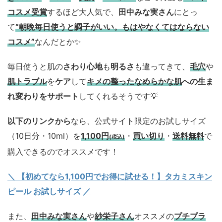
コスメ
受賞
するほど大人気で、
田中みな実さん
にとっ
て
“朝晩毎日使うと調子がいい。もはやなくてはならない
コスメ”
なんだとか✨
毎日使うと肌の
さわり心地
も
明るさ
も違ってきて、
毛穴
や
肌トラブル
を
ケア
して
キメの整ったなめらかな肌
への生ま
れ変わりをサポート
してくれるそうです💡
以下のリンクから
なら、公式サイト限定のお試しサイズ
（10日分・10ml）を
1,100円
・
買い切り
・
送料無料
で
(税込)
購入できるのでオススメです！
＼ 【初めてなら1,100円でお得に試せる！】タカミスキン
ピール お試しサイズ
／
また、
田中みな実さん
や
紗栄子さん
オススメの
プチプラ