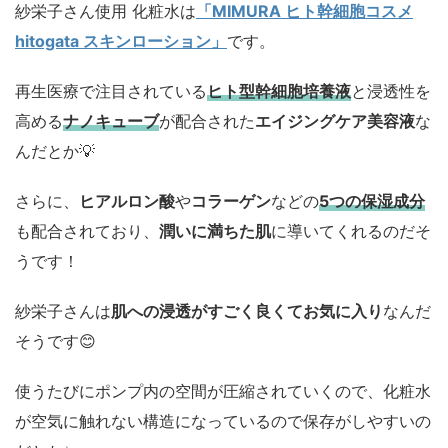
紗栄子さん使用 化粧水は
「MIMURA ヒト幹細胞コスメ
hitogata スキンローション」
です。
再生医療で注目されている
ヒト型幹細胞培養液
と浸透性を
高める
ナノキューブ
が配合された
エイジングケア美容液
な
んだとか💡
さらに、
ヒアルロン酸
や
コラーゲン
などの
5つの保湿成分
も配合されており、
潤いに満ちた肌
に導いてくれるのだそ
うです！
紗栄子さんは
肌への浸透がすごく良くてお気に入り
なんだ
そうです😊
使うたびにポンプ内の空間が圧縮されていくので、化粧水
が空気に触れない構造になっているので保存がしやすいの