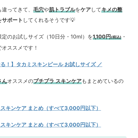
も違ってきて、
毛穴
や
肌トラブル
を
ケア
して
キメの整
をサポート
してくれるそうです💡
定のお試しサイズ（10日分・10ml）を
1,100円
・
(税込)
でオススメです！
試せる！】タカミスキンピール お試しサイズ
／
さん
オススメの
プチプラ スキンケア
もまとめているの
 スキンケア まとめ（すべて3,000円以下）
 スキンケア まとめ（すべて3,000円以下）