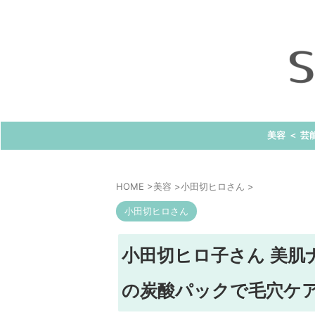
美容 ＜ 芸
HOME
>
美容
>
小田切ヒロさん
>
小田切ヒロさん
小田切ヒロ子さん 美肌
の炭酸パックで毛穴ケ