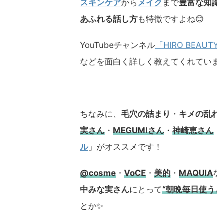
スキンケア
から
メイク
まで
豊富な知
あふれる話し方
も特徴ですよね😊
YouTubeチャンネル
「HIRO BEAUT
などを面白く詳しく教えてくれてい
ちなみに、
毛穴の詰まり
・
キメの乱
実さん
・
MEGUMIさん
・
神崎恵さん
ル
」がオススメです！
@cosme
・
VoCE
・
美的
・
MAQUIA
中みな実さん
にとって
“朝晩毎日使
とか✨