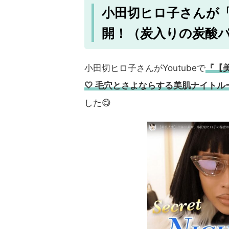
小田切ヒロ子さんが
開！（炭入りの炭酸
小田切ヒロ子さんがYoutubeで
『【
🤍 毛穴とさよならする美肌ナイトル
した😋