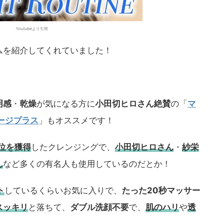
Youtubeより引用
ムを紹介してくれていました！
明感
・
乾燥
が気になる方に
小田切ヒロさん絶賛
の「
マ
ージプラス
」もオススメです！
1位を獲得
したクレンジングで、
小田切ヒロさん
・
紗栄
ん
など多くの有名人も使用しているのだとか！
ト
しているくらいお気に入りで、
たった20秒マッサー
スッキリ
と落ちて、
ダブル洗顔不要
で、
肌のハリ
や
透