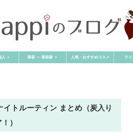
能人 ＞
美容 ＜ 美容家 ＞
人気・おすすめコスメ
ライ
ナイトルーティン まとめ（炭入り
ア！）