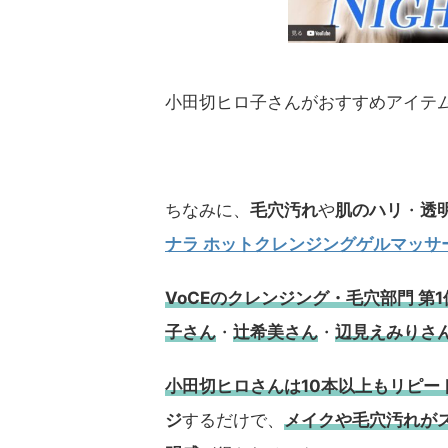
小田切ヒロ子さんがおすすめアイテ
ちなみに、
毛穴汚れ
や
肌のハリ
・
透
ナラ ホットクレンジングゲルマッサ
VoCEのクレンジング・毛穴部門 第
子さん
・
辻希美さん
・
辺見えみりさ
小田切ヒロさんは10本以上もリピー
ジ
するだけで、
メイクや毛穴汚れが