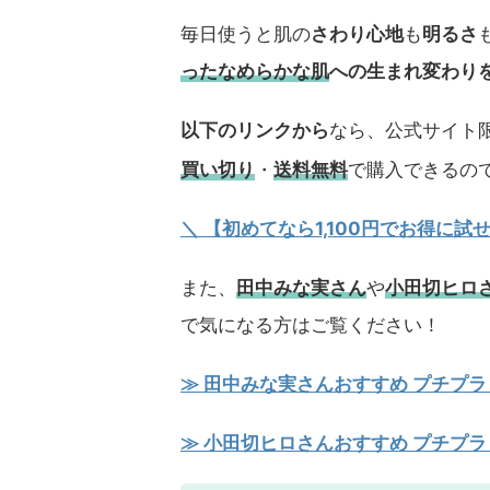
毎日使うと肌の
さわり心地
も
明るさ
ったなめらかな肌
への生まれ変わり
以下のリンクから
なら、公式サイト限
買い切り
・
送料無料
で購入できるの
＼ 【初めてなら1,100円でお得に
また、
田中みな実さん
や
小田切ヒロ
で気になる方はご覧ください！
≫ 田中みな実さんおすすめ プチプラ
≫ 小田切ヒロさんおすすめ プチプラ