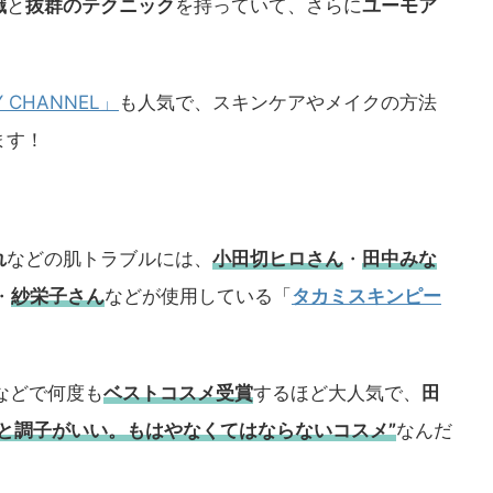
識
と
抜群のテクニック
を持っていて、さらに
ユーモア
Y CHANNEL」
も人気で、スキンケアやメイクの方法
ます！
れ
などの肌トラブルには、
小田切ヒロさん
・
田中みな
・
紗栄子さん
などが使用している「
タカミスキンピー
などで何度も
ベストコスメ
受賞
するほど大人気で、
田
うと調子がいい。もはやなくてはならないコスメ”
なんだ