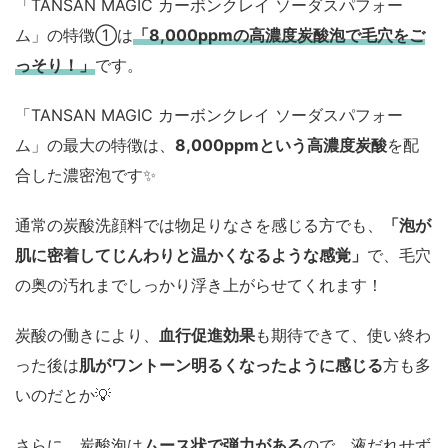
「TANSAN MAGIC カーボンクレイ ソーダスパフォー
ム」の特徴①は
「8,000ppmの高濃度炭酸泡で毛穴をご
っそり！」
です。
「TANSAN MAGIC カーボンクレイ ソーダスパフォー
ム」の最大の特徴は、
8,000ppmという高濃度炭酸
を配
合した濃密泡です✨️
通常の炭酸洗顔料では物足りなさを感じる方でも、
「泡が
肌に密着してじんわりと温かくなるような感覚」
で、毛穴
の奥の汚れまでしっかり浮き上がらせてくれます！
炭酸の働きにより、
血行促進効果
も期待できて、使い終わ
った後は
肌がワントーン明るくなったように感じる
方も多
いのだとか💡
さらに、炭酸泡は
ムース状で弾力がある
ので、液だれせず