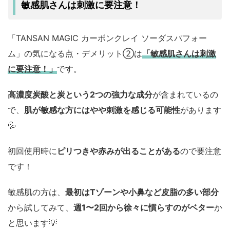
敏感肌さんは刺激に要注意！
「TANSAN MAGIC カーボンクレイ ソーダスパフォー
ム」の気になる点・デメリット②は
「敏感肌さんは刺激
に要注意！」
です。
高濃度炭酸と炭という2つの強力な成分
が含まれているの
で、
肌が敏感な方にはやや刺激を感じる可能性
があります
💦
初回使用時に
ピリつきや赤みが出ることがある
ので要注意
です！
敏感肌の方は、
最初はTゾーンや小鼻など皮脂の多い部分
から試してみて、
週1〜2回から徐々に慣らすのがベター
か
と思います💡