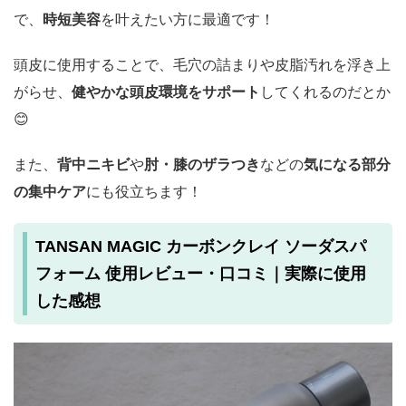
で、
時短美容
を叶えたい方に最適です！
頭皮に使用することで、毛穴の詰まりや皮脂汚れを浮き上
がらせ、
健やかな頭皮環境をサポート
してくれるのだとか
😊
また、
背中ニキビ
や
肘・膝のザラつき
などの
気になる部分
の集中ケア
にも役立ちます！
TANSAN MAGIC カーボンクレイ ソーダスパ
フォーム 使用レビュー・口コミ｜実際に使用
した感想