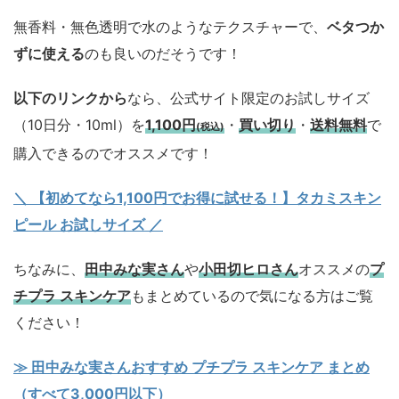
無香料・無色透明で水のようなテクスチャーで、
ベタつか
ずに使える
のも良いのだそうです！
以下のリンクから
なら、公式サイト限定のお試しサイズ
（10日分・10ml）を
1,100円
・
買い切り
・
送料無料
で
(税込)
購入できるのでオススメです！
＼ 【初めてなら1,100円でお得に試せる！】タカミスキン
ピール お試しサイズ
／
ちなみに、
田中みな実さん
や
小田切ヒロさん
オススメの
プ
チプラ スキンケア
もまとめているので気になる方はご覧
ください！
≫ 田中みな実さんおすすめ プチプラ スキンケア まとめ
（すべて3,000円以下）