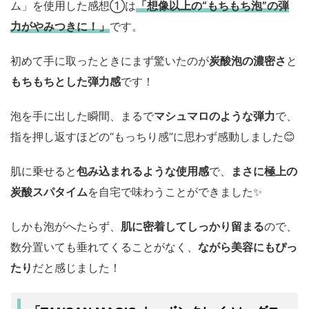
ム」を使用した感想①は
「想像以上の“もちもち泡”の弾
力がやみつきに！」
です。
初めて手に取ったときにまず驚いたのが
炭酸泡の濃密さ
と
もちもちとした弾力感
です！
泡を手に出した瞬間、まるで
マシュマロのような弾力
で、
指を押し返すほどの“もっちり感”に思わず感動しました😊
肌に乗せると
包み込まれるような使用感
で、
まさに極上の
炭酸スパタイム
を自宅で味わうことができました✨️
しかも泡がへたらず、
肌に密着してしっかり留まる
ので、
数分置いても垂れてくることがなく、
ながら美容にもぴっ
たり
だと感じました！