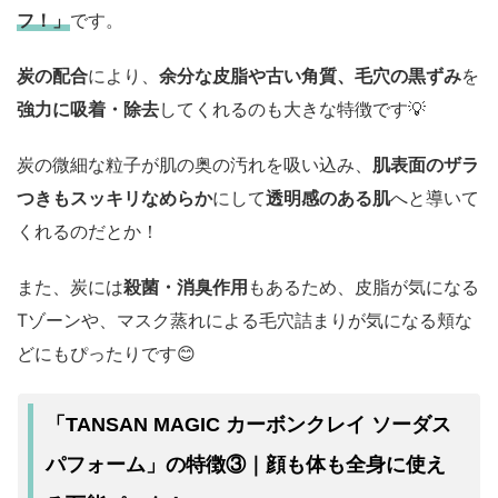
フ！」
です。
炭の配合
により、
余分な皮脂や古い角質、毛穴の黒ずみ
を
強力に吸着・除去
してくれるのも大きな特徴です💡
炭の微細な粒子が肌の奥の汚れを吸い込み、
肌表面のザラ
つきもスッキリなめらか
にして
透明感のある肌
へと導いて
くれるのだとか！
また、炭には
殺菌・消臭作用
もあるため、皮脂が気になる
Tゾーンや、マスク蒸れによる毛穴詰まりが気になる頬な
どにもぴったりです😊
「TANSAN MAGIC カーボンクレイ ソーダス
パフォーム」の特徴③｜顔も体も全身に使え