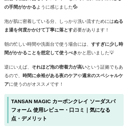
の手間がかかる
ように感じました
💦
泡が肌に密着している分、しっかり洗い流すためには
ぬる
ま湯を何度かかけて丁寧に落とす
必要があります！
朝の忙しい時間や洗面台で使う場合には、
すすぎに少し時
間がかかることを想定して使うべき
かと思いました💡
逆にいえば、
それほど泡の密着力が高い
という証拠でもあ
るので、
時間に余裕がある夜のケア
や
週末のスペシャルケ
ア
に使うのがオススメです！
TANSAN MAGIC カーボンクレイ ソーダスパ
フォーム 使用レビュー・口コミ｜気になる
点・デメリット