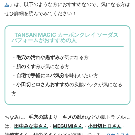
ム
」は、以下のような方におすすめなので、気になる方は
ぜひ詳細を読んでみてください！
TANSAN MAGIC カーボンクレイ ソーダス
パフォームがおすすめの人
・
毛穴の汚れ
や
黒ずみ
が気になる方
・
肌のくすみ
が気になる方
・
自宅で手軽にスパ気分
を味わいたい方
・
小田切ヒロさんおすすめ
の炭酸パックが気になる
方
ちなみに、
毛穴の詰まり
・
キメの乱れ
などの肌トラブルに
は、
田中みな実さん
・
MEGUMIさん
・
小田切ヒロさん
・