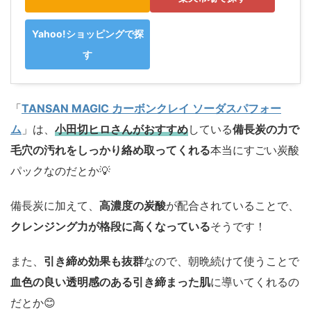
Yahoo!ショッピングで探
す
「
TANSAN MAGIC カーボンクレイ ソーダスパフォー
ム
」は、
小田切ヒロさんがおすすめ
している
備長炭の力で
毛穴の汚れをしっかり絡め取ってくれる
本当にすごい炭酸
パックなのだとか💡
備長炭に加えて、
高濃度の炭酸
が配合されていることで、
クレンジング力が格段に高くなっている
そうです！
また、
引き締め効果も抜群
なので、朝晩続けて使うことで
血色の良い透明感のある引き締まった肌
に導いてくれるの
だとか😊