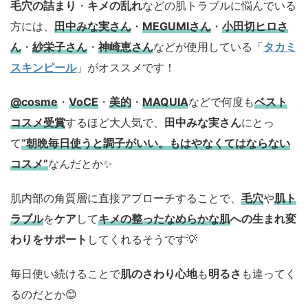
毛穴の詰まり
・
キメの乱れ
などの肌トラブルに悩んでいる
方には、
田中みな実さん
・
MEGUMIさん
・
小田切ヒロさ
ん
・
紗栄子さん
・
神崎恵さん
などが使用している「
タカミ
スキンピール
」がオススメです！
@cosme
・
VoCE
・
美的
・
MAQUIA
などで何度も
ベスト
コスメ
受賞
するほど大人気で、
田中みな実さん
にとっ
て
“朝晩毎日使うと調子がいい。もはやなくてはならない
コスメ”
なんだとか✨
肌内部の角質層に直接アプローチすることで、
毛穴
や
肌ト
ラブル
を
ケア
して
キメの整ったなめらかな肌
への生まれ変
わりをサポート
してくれるそうです💡
毎日使い続けることで
肌のさわり心地
も
明るさ
も違ってく
るのだとか😊