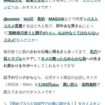
神崎恵さん
・
紗栄子さん
などが使用している「
タカミスキ
ンピール
」がオススメです！
@cosme
・
VoCE
・
美的
・
MAQUIA
などで何度も
ベスト
コスメ
受賞
するほど大人気で、
田中みな実さん
にとっ
て
“朝晩毎日使うと調子がいい。もはやなくてはならない
コスメ”
なんだとか✨
毎日使うと肌の
さわり心地
も
明るさ
も違ってきて、
毛穴
や
肌トラブル
を
ケア
して
キメの整ったなめらかな肌
への生ま
れ変わりをサポート
してくれるそうです💡
以下のリンクから
なら、公式サイト限定のお試しサイズ
（10日分・10ml）を
1,100円
・
買い切り
・
送料無料
で
(税込)
購入できるのでオススメです！
＼ 【初めてなら1,100円でお得に試せる！】タカミスキン