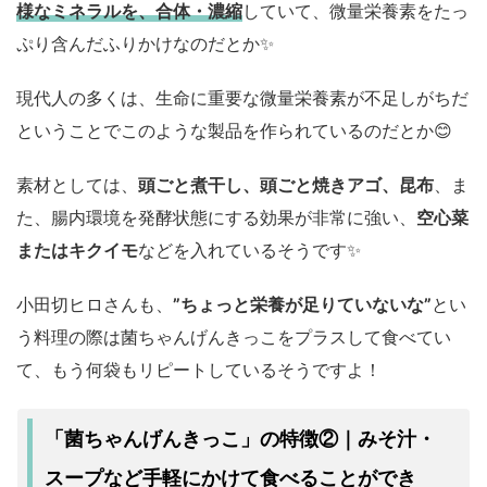
様なミネラルを、合体・濃縮
していて、微量栄養素をたっ
ぷり含んだふりかけなのだとか✨
現代人の多くは、生命に重要な微量栄養素が不足しがちだ
ということでこのような製品を作られているのだとか😊
素材としては、
頭ごと煮干し、頭ごと焼きアゴ、昆布
、ま
た、腸内環境を発酵状態にする効果が非常に強い、
空心菜
またはキクイモ
などを入れているそうです✨
小田切ヒロさんも、
”ちょっと栄養が足りていないな”
とい
う料理の際は菌ちゃんげんきっこをプラスして食べてい
て、もう何袋もリピートしているそうですよ！
みそ汁・
「菌ちゃんげんきっこ」の特徴②｜
スープなど
手軽にかけて食べることができ