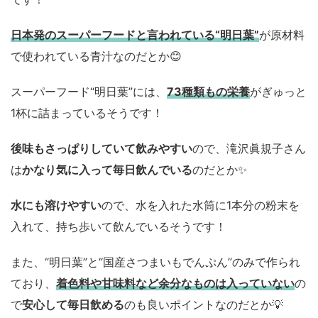
日本発のスーパーフードと言われている“明日葉”
が原材料
で使われている青汁なのだとか😊
スーパーフード“明日葉”には、
73種類もの栄養
がぎゅっと
1杯に詰まっているそうです！
後味もさっぱりしていて飲みやすい
ので、滝沢眞規子さん
は
かなり気に入って毎日飲んでいる
のだとか✨
水にも溶けやすい
ので、水を入れた水筒に1本分の粉末を
入れて、持ち歩いて飲んでいるそうです！
また、“明日葉”と“国産さつまいもでんぷん”のみで作られ
ており、
着色料や甘味料など余分なものは入っていない
の
で
安心して毎日飲める
のも良いポイントなのだとか💡