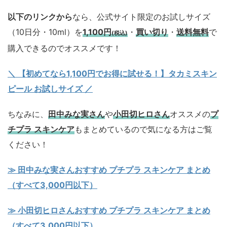
以下のリンクから
なら、公式サイト限定のお試しサイズ
（10日分・10ml）を
1,100円
・
買い切り
・
送料無料
で
(税込)
購入できるのでオススメです！
＼ 【初めてなら1,100円でお得に試せる！】タカミスキン
ピール お試しサイズ
／
ちなみに、
田中みな実さん
や
小田切ヒロさん
オススメの
プ
チプラ スキンケア
もまとめているので気になる方はご覧
ください！
≫ 田中みな実さんおすすめ プチプラ スキンケア まとめ
（すべて3,000円以下）
≫ 小田切ヒロさんおすすめ プチプラ スキンケア まとめ
（すべて3,000円以下）