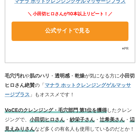
マナラ ホットクレンジングゲルマッサージプラス
＼ 小田切ヒロさんが10本以上リピート！／
公式サイトで見る
※PR
毛穴汚れ
や
肌のハリ
・
透明感
・
乾燥
が気になる方に
小田切
ヒロさん絶賛
の「
マナラ ホットクレンジングゲルマッサ
ージプラス
」もオススメです！
VoCEのクレンジング・毛穴部門 第1位を獲得
したクレン
ジングで、
小田切ヒロさん
・
紗栄子さん
・
辻希美さん
・
辺
見えみりさん
など多くの有名人も使用しているのだとか！