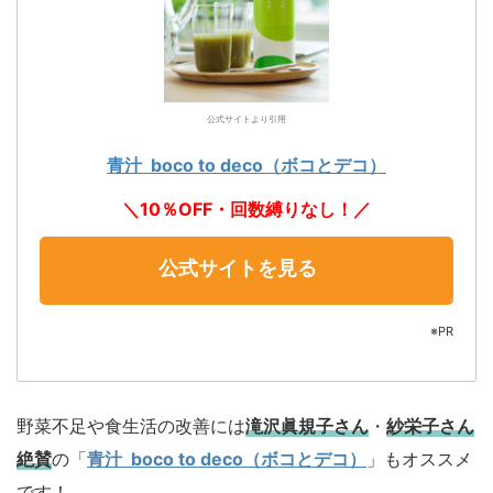
公式サイトより引用
青汁 boco to deco（ボコとデコ）
＼10％OFF・回数縛りなし！／
公式サイトを見る
※PR
野菜不足や食生活の改善には
滝沢眞規子さん
・
紗栄子さん
絶賛
の「
青汁 boco to deco（ボコとデコ）
」もオススメ
です！