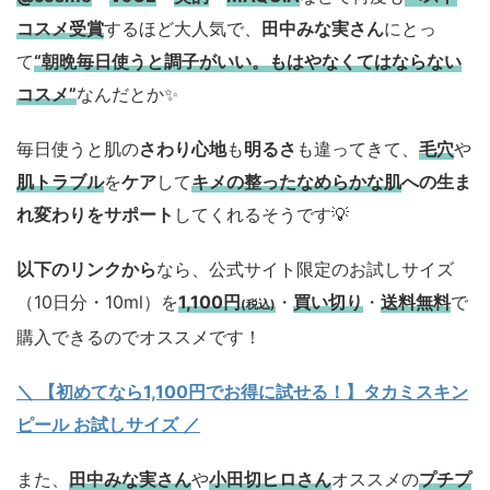
コスメ
受賞
するほど大人気で、
田中みな実さん
にとっ
て
“朝晩毎日使うと調子がいい。もはやなくてはならない
コスメ”
なんだとか✨
毎日使うと肌の
さわり心地
も
明るさ
も違ってきて、
毛穴
や
肌トラブル
を
ケア
して
キメの整ったなめらかな肌
への生ま
れ変わりをサポート
してくれるそうです💡
以下のリンクから
なら、公式サイト限定のお試しサイズ
（10日分・10ml）を
1,100円
・
買い切り
・
送料無料
で
(税込)
購入できるのでオススメです！
＼ 【初めてなら1,100円でお得に試せる！】タカミスキン
ピール お試しサイズ
／
また、
田中みな実さん
や
小田切ヒロさん
オススメの
プチプ