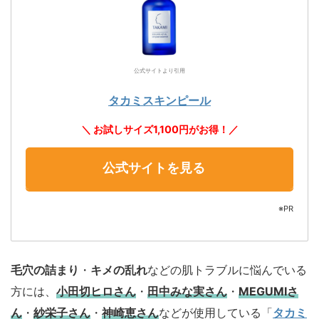
公式サイトより引用
タカミスキンピール
＼ お試しサイズ1,100円がお得！／
公式サイトを見る
※PR
毛穴の詰まり
・
キメの乱れ
などの肌トラブルに悩んでいる
方には、
小田切ヒロさん
・
田中みな実さん
・
MEGUMIさ
ん
・
紗栄子さん
・
神崎恵さん
などが使用している「
タカミ