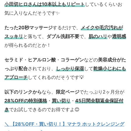
小田切ヒロさんは10本以上もリピート
しているくらいお
気に入りなんだそうです✨
たった20秒マッサージ
するだけで、
メイクや毛穴汚れが
スッキリ
と落ちて、
ダブル洗顔不要
で、
肌のハリ
や
透明感
が得られるのだとか！
セラミド
・
ヒアルロン酸
・
コラーゲン
などの
美容成分がた
っぷり配合
されており、
しっかり保湿
して
乾燥小じわにも
アプローチ
してくれるのだそうです💡
以下のリンクから
なら、
限定ページ
でたっぷり2ヶ月分が
28%OFFの特別価格
・
買い切り
・
45日間全額返金保証付
き
でお試しできるのでお得ですよ😊
＼ 【28%OFF・買い切り！】マナラ ホットクレンジング