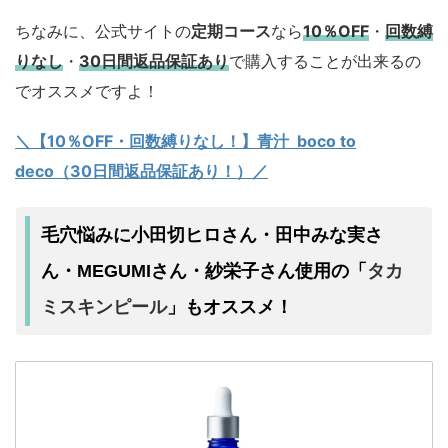
ちなみに、公式サイトの
定期コース
なら
10％OFF
・
回数縛
りなし
・
30日間返品保証あり
で購入することが出来るの
でオススメですよ！
＼【10％OFF・回数縛りなし！】青汁 boco to
deco（30日間返品保証あり！）／
毛穴悩みに小田切ヒロさん・田中みな実さ
タカ
ん・MEGUMIさん・紗栄子さん使用の「
ミスキンピール
」もオススメ！