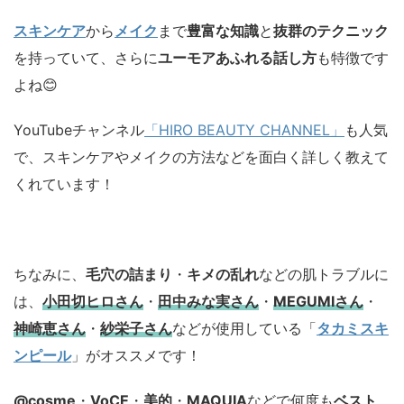
スキンケア
から
メイク
まで
豊富な知識
と
抜群のテクニック
を持っていて、さらに
ユーモアあふれる話し方
も特徴です
よね😊
YouTubeチャンネル
「HIRO BEAUTY CHANNEL」
も人気
で、スキンケアやメイクの方法などを面白く詳しく教えて
くれています！
ちなみに、
毛穴の詰まり
・
キメの乱れ
などの肌トラブルに
は、
小田切ヒロさん
・
田中みな実さん
・
MEGUMIさん
・
神崎恵さん
・
紗栄子さん
などが使用している「
タカミスキ
ンピール
」がオススメです！
@cosme
・
VoCE
・
美的
・
MAQUIA
などで何度も
ベスト