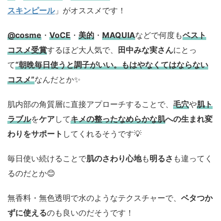
スキンピール
」がオススメです！
@cosme
・
VoCE
・
美的
・
MAQUIA
などで何度も
ベスト
コスメ
受賞
するほど大人気で、
田中みな実さん
にとっ
て
“朝晩毎日使うと調子がいい。もはやなくてはならない
コスメ”
なんだとか✨
肌内部の角質層に直接アプローチすることで、
毛穴
や
肌ト
ラブル
を
ケア
して
キメの整ったなめらかな肌
への生まれ変
わりをサポート
してくれるそうです💡
毎日使い続けることで
肌のさわり心地
も
明るさ
も違ってく
るのだとか😊
無香料・無色透明で水のようなテクスチャーで、
ベタつか
ずに使える
のも良いのだそうです！