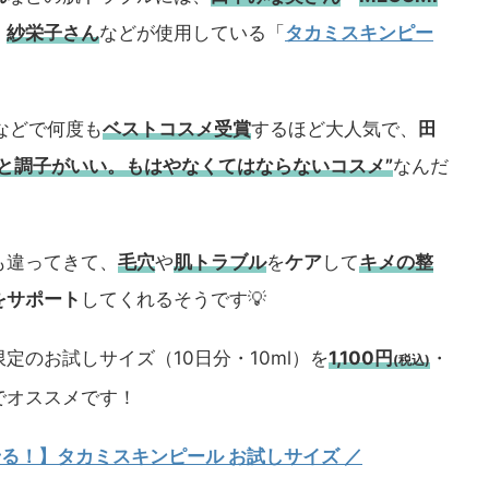
・
紗栄子さん
などが使用している「
タカミスキンピー
などで何度も
ベストコスメ
受賞
するほど大人気で、
田
うと調子がいい。もはやなくてはならないコスメ”
なんだ
も違ってきて、
毛穴
や
肌トラブル
を
ケア
して
キメの整
をサポート
してくれるそうです💡
定のお試しサイズ（10日分・10ml）を
1,100円
・
(税込)
でオススメです！
試せる！】タカミスキンピール お試しサイズ
／