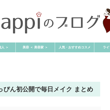
能人 ＞
美容 ＜ 美容家 ＞
人気・おすすめコスメ
ライ
っぴん初公開で毎日メイク まとめ