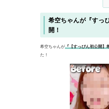
希空ちゃんが『すっ
開！
希空ちゃんが
『【すっぴん初公開】希
た！