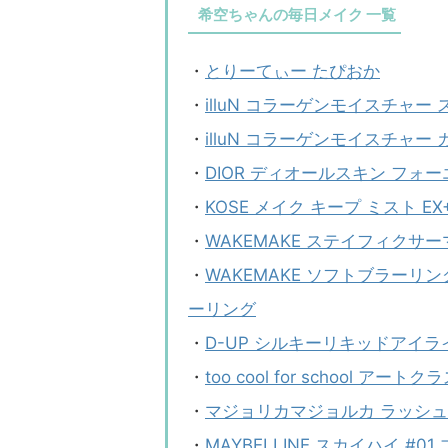
希空ちゃんの毎日メイク 一覧
・
とりーてぃー たぴおか
・
illuN コラーゲンモイスチャー
・
illuN コラーゲンモイスチャ
・
DIOR ディオールスキン フォー
・
KOSE メイク キープ ミスト EX
・
WAKEMAKE ステイフィクサ
・
WAKEMAKE ソフトブラーリ
ーリング
・
D-UP シルキーリキッドアイラ
・
too cool for school 
・
マジョリカマジョルカ ラッシュエ
・
MAYBELLINE スカイハイ #01