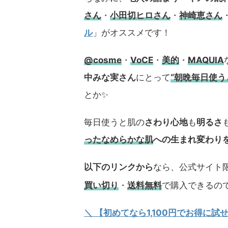
さん
・
小田切ヒロさん
・
神崎恵さん
ル
」がオススメです！
@cosme
・
VoCE
・
美的
・
MAQUIA
中みな実さん
にとって
“朝晩毎日使
とか✨
毎日使うと肌の
さわり心地
も
明るさ
ったなめらかな肌
への生まれ変わり
以下のリンクから
なら、公式サイト限
買い切り
・
送料無料
で購入できるの
＼ 【初めてなら1,100円でお得に