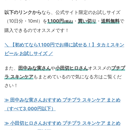
以下のリンクから
なら、公式サイト限定のお試しサイズ
（10日分・10ml）を
1,100円
・
買い切り
・
送料無料
で
(税込)
購入できるのでオススメです！
＼ 【初めてなら1,100円でお得に試せる！】タカミスキン
ピール お試しサイズ
／
また、
田中みな実さん
や
小田切ヒロさん
オススメの
プチプ
ラ スキンケア
もまとめているので気になる方はご覧くだ
さい！
≫ 田中みな実さんおすすめ プチプラ スキンケア まとめ
（すべて3,000円以下）
≫ 小田切ヒロさんおすすめ プチプラ スキンケア まとめ