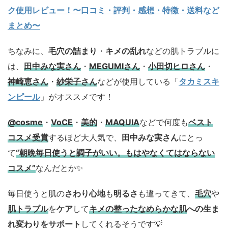
ク使用レビュー！〜口コミ・評判・感想・特徴・送料など
まとめ〜
ちなみに、
毛穴の詰まり
・
キメの乱れ
などの肌トラブルに
は、
田中みな実さん
・
MEGUMIさん
・
小田切ヒロさん
・
神崎恵さん
・
紗栄子さん
などが使用している「
タカミスキ
ンピール
」がオススメです！
@cosme
・
VoCE
・
美的
・
MAQUIA
などで何度も
ベスト
コスメ
受賞
するほど大人気で、
田中みな実さん
にとっ
て
“朝晩毎日使うと調子がいい。もはやなくてはならない
コスメ”
なんだとか✨
毎日使うと肌の
さわり心地
も
明るさ
も違ってきて、
毛穴
や
肌トラブル
を
ケア
して
キメの整ったなめらかな肌
への生ま
れ変わりをサポート
してくれるそうです💡