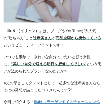
「
illuN （イリュン）
」は、ブログやYouTubeが大人気
の”辻ちゃん”こと
辻希美さん
が
商品企画から携わっている
というビューティーブランドです！
いつでも素敵で、きれいな自分でいたいと願う女性
に、
”美しい自分で迎える明日を想像してほしい”
という思
いが込められたブランドなのだとか✨
4児の母としてタレントとして、超多忙な辻希美さんなら
ではの発想が詰まったコスメなんです💡
今回ご紹介する「
illuN コラーゲンモイスチャースキンベ