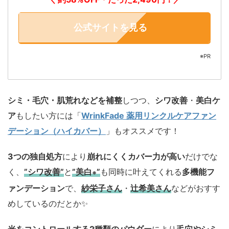
公式サイトを見る
※PR
シミ・毛穴・肌荒れなどを補整
しつつ、
シワ改善
・
美白ケ
ア
もしたい方には「
WrinkFade 薬用リンクルケアファン
デーション（ハイカバー）
」もオススメです！
3つの独自処方
により
崩れにくくカバー力が高い
だけでな
く、
”シワ改善”
と
”美白
”
も同時に叶えてくれる
多機能フ
※
ァンデーション
で、
紗栄子さん
・
辻希美さん
などがおすす
めしているのだとか✨️