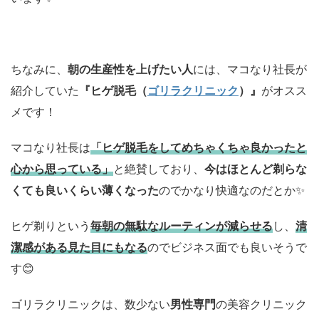
ちなみに、
朝の生産性を上げたい人
には、マコなり社長が
紹介していた
『ヒゲ脱毛（
ゴリラクリニック
）』
がオスス
メです！
マコなり社長は
「ヒゲ脱毛をしてめちゃくちゃ良かったと
心から思っている」
と絶賛しており、
今はほとんど剃らな
くても良いくらい薄くなった
のでかなり快適なのだとか✨
ヒゲ剃りという
毎朝の無駄なルーティンが減らせる
し、
清
潔感がある見た目にもなる
のでビジネス面でも良いそうで
す😊
ゴリラクリニックは、数少ない
男性専門
の美容クリニック