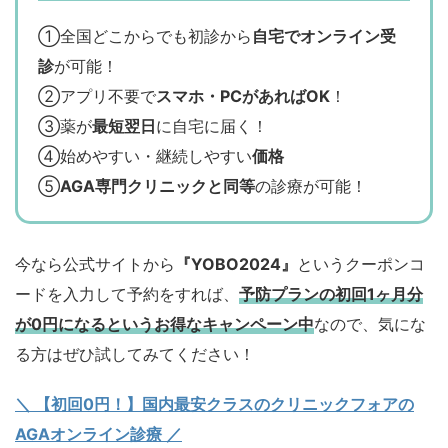
①全国どこからでも初診から
自宅でオンライン受
診
が可能！
②アプリ不要で
スマホ・PCがあればOK
！
③薬が
最短翌日
に自宅に届く！
④始めやすい・継続しやすい
価格
⑤
AGA専門クリニックと同等
の診療が可能！
今なら公式サイトから
『YOBO2024』
というクーポンコ
ードを入力して予約をすれば、
予防プランの初回1ヶ月分
が0円になるというお得なキャンペーン中
なので、気にな
る方はぜひ試してみてください！
＼ 【初回0円！】国内最安クラスのクリニックフォアの
AGAオンライン診療 ／