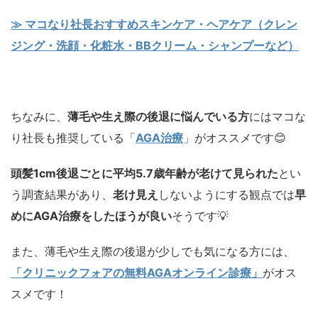
≫ マコなり社長おすすめスキンケア・ヘアケア（クレン
ジング・洗顔・化粧水・BBクリーム・シャンプーなど）
ちなみに、
薄毛や生え際の後退に悩んでいる方
にはマコな
り社長も推奨している「
AGA治療
」がオススメです😊
頭髪1cm後退ごとに平均5.7歳年齢が老けて見られた
とい
う調査結果があり、
老け見え
しないようにする観点では
早
めにAGA治療をしたほうが良い
そうです💡
また、薄毛や生え際の後退が少しでも気になる方には、
「クリニックフォアの無料AGAオンライン診療」
がオス
スメです！