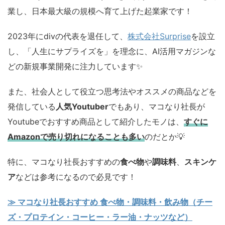
業し、日本最大級の規模へ育て上げた起業家です！
2023年にdivの代表を退任して、
株式会社Surprise
を設立
し、「人生にサプライズを」を理念に、AI活用マガジンな
どの新規事業開発に注力しています✨️
また、社会人として役立つ思考法やオススメの商品などを
発信している
人気Youtuber
でもあり、マコなり社長が
Youtubeでおすすめ商品として紹介したモノは、
すぐに
Amazonで売り切れになることも多い
のだとか💡
特に、マコなり社長おすすめの
食べ物
や
調味料
、
スキンケ
ア
などは参考になるので必見です！
≫ マコなり社長おすすめ 食べ物・調味料・飲み物（チー
ズ・プロテイン・コーヒー・ラー油・ナッツなど）