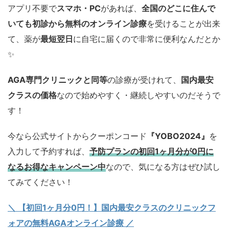
アプリ不要で
スマホ・PC
があれば、
全国のどこに住んで
いても初診から無料のオンライン診療
を受けることが出来
て、薬が
最短翌日
に自宅に届くので非常に便利なんだとか
✨
AGA専門クリニックと同等
の診療が受けれて、
国内最安
クラスの価格
なので始めやすく・継続しやすいのだそうで
す！
今なら公式サイトからクーポンコード
『YOBO2024』
を
入力して予約すれば、
予防プランの初回1ヶ月分が0円に
なるお得なキャンペーン中
なので、気になる方はぜひ試し
てみてください！
＼ 【初回1ヶ月分0円！】国内最安クラスのクリニックフ
ォアの無料AGAオンライン診療 ／