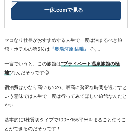
一休.comで見る
マコなり社長がおすすめする人生で一度は泊まるべき旅
館・ホテルの第5位は
『奥湯河原 結唯』
です。
一言でいうと、この旅館は
“プライベート温泉旅館の極
地”
なんだそうです😊
宿泊費はかなり高いものの、最高に贅沢な時間を過ごすと
いう意味では人生で一度は行ってみてほしい旅館なんだと
か✨
基本的に1棟貸切タイプで100〜155平米をまるごと使うこ
とができるのだそうです！