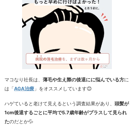
マコなり社長は、
薄毛や生え際の後退にに悩んでいる方
に
は「
AGA治療
」をオススメしています😊
ハゲていると老けて見えるという調査結果があり、
頭髪が
1cm後退するごとに平均で5.7歳年齢がプラスして見られ
た
のだとか💦