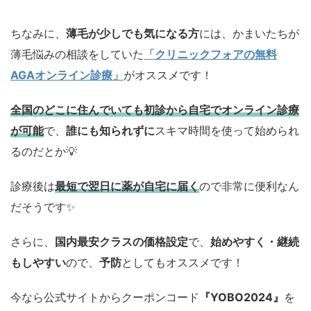
ちなみに、
薄毛が少しでも気になる方
には、かまいたちが
薄毛悩みの相談をしていた
「クリニックフォアの無料
AGAオンライン診療」
がオススメです！
全国のどこに住んでいても初診から自宅でオンライン診療
が可能
で、
誰にも知られずに
スキマ時間を使って始められ
るのだとか💡
診療後は
最短で翌日に薬が自宅に届く
ので非常に便利なん
だそうです✨
さらに、
国内最安クラスの価格設定
で、
始めやすく・継続
もしやすい
ので、
予防
としてもオススメです！
今なら公式サイトからクーポンコード
『YOBO2024』
を