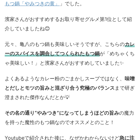
もつ鍋「やみつきの黄」
」でした。
濱家さんがおすすめするお取り寄せグルメ第1位として紹
介していましたね😊
元々、亀八のもつ鍋も美味しいそうですが、こちらの
カレ
ーのスパイスを調合してつくられたもつ鍋
が「めちゃくち
ゃ美味しい！」と濱家さんがおすすめしていました✨
よくあるようなカレー粉のごまかしスープではなく、
味噌
とだしとモツの旨みと混ざり合う究極のバランス
まで研ぎ
澄まされた傑作なんだとか💡
その名の通り“やみつき”になってしまうほどの旨み
の魔力
を持った魔性のもつ鍋なのでオススメとのこと！
Youtubeで紹介された後に、なぜかわからないけど
急に注