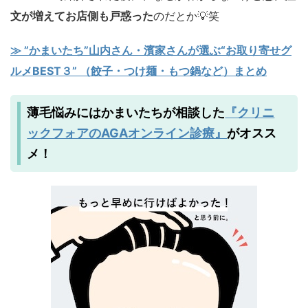
文が増えてお店側も戸惑った
のだとか💡笑
≫ ”かまいたち”山内さん・濱家さんが選ぶ“お取り寄せグ
ルメBEST３” （餃子・つけ麺・もつ鍋など）まとめ
『クリニ
薄毛悩みにはかまいたちが相談した
ックフォアのAGAオンライン診療』
がオスス
メ！