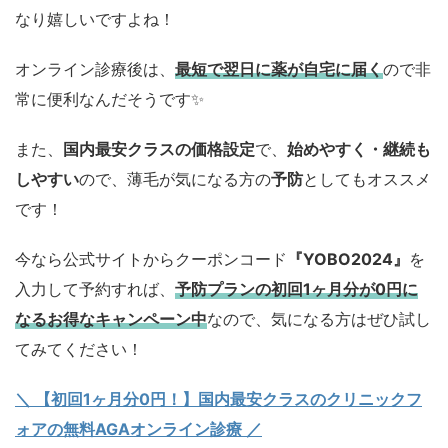
なり嬉しいですよね！
オンライン診療後は、
最短で翌日に薬が自宅に届く
ので非
常に便利なんだそうです✨
また、
国内最安クラスの価格設定
で、
始めやすく・継続も
しやすい
ので、薄毛が気になる方の
予防
としてもオススメ
です！
今なら公式サイトからクーポンコード
『YOBO2024』
を
入力して予約すれば、
予防プランの初回1ヶ月分が0円に
なるお得なキャンペーン中
なので、気になる方はぜひ試し
てみてください！
＼ 【初回1ヶ月分0円！】国内最安クラスのクリニックフ
ォアの無料AGAオンライン診療 ／