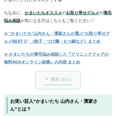
ちなみに、
かまいたちオススメ
の
お取り寄せグルメ
や
薄毛
悩み相談
が気になる方はこちらもご覧ください！
≫ ”かまいたち”山内さん・濱家さんが選ぶ“お取り寄せグ
ルメBEST３” （餃子・つけ麺・もつ鍋など）まとめ
≫ かまいたちが薄毛悩み相談した『クリニックフォアの
無料AGAオンライン診療』の内容 まとめ
目次
[
表示
]
お笑い芸人“かまいたち 山内さん・濱家さ
ん”とは？