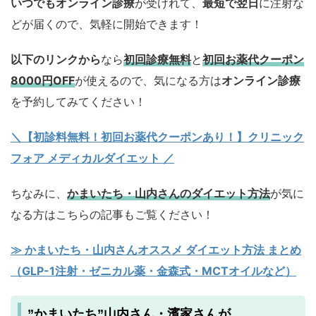
いつでもオンライン診療
が受けれて、
最短で翌日
に注射な
どが届くので、気軽に開始できます！
以下のリンクから
なら
初回診療無料
と
初回お薬代クーポン
8000円OFF
が使えるので、気になる方は
オンライン診療
を予約してみてください！
＼【初診料無料！初回お薬代クーポンあり！】クリニック
フォア メディカルダイエット ／
ちなみに、
かまいたち・山内さんのダイエット方法
が気に
なる方はこちらの記事もご覧ください！
≫ かまいたち・山内さんオススメ ダイエット方法 まとめ
（GLP-1注射・ゼニカル薬・金森式・MCTオイルなど）
”かまいたち”山内さん・濱家さんが