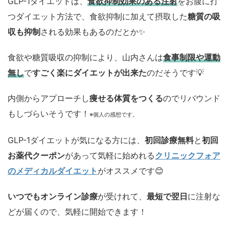
GLP-1ダイエットは、
食欲抑制効果のある注射
をお腹に打
つダイエット方法で、食欲抑制に加えて摂取した
糖質の吸
収も抑制
される効果もあるのだとか✨
食欲や糖質吸収の抑制により、山内さんは
食事制限や運動
無し
で
すごく楽にダイエットが出来た
のだそうです💡
内側からアプローチし
痩せる体質をつくる
のでリバウンド
もしづらいそうです！
※個人の感想です。
GLP-1ダイエットが気になる方には、
初回診療無料
と
初回
お薬代クーポン
があって気軽に始めれる
クリニックフォア
のメディカルダイエット
がオススメです😊
いつでもオンライン診療
が受けれて、
最短で翌日
に注射な
どが届くので、気軽に開始できます！