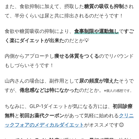
また、食欲抑制に加えて、摂取した
糖質の吸収も抑制
され
て、半分くらいは尿と共に排出されるのだそうです！
食欲や糖質吸収の抑制により、
食事制限や運動無し
で
すご
く楽にダイエットが出来た
のだとか💡
内側からアプローチし
痩せる体質をつくる
のでリバウンド
もしづらいそうです！
山内さんの場合は、副作用として
尿の頻度が増えた
そうで
すが、
倦怠感などは特になかった
のだとか。
※個人の感想です。
ちなみに、GLP-1ダイエットが気になる方には、
初回診療
無料
と
初回お薬代クーポン
があって気軽に始めれる
クリニ
ックフォアのメディカルダイエット
がオススメです😊