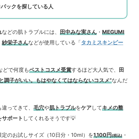
パックを探している人
れ
などの肌トラブルには、
田中みな実さん
・
MEGUMI
・
紗栄子さん
などが使用している「
タカミスキンピー
などで何度も
ベストコスメ
受賞
するほど大人気で、
田
うと調子がいい。もはやなくてはならないコスメ”
なんだ
も違ってきて、
毛穴
や
肌トラブル
を
ケア
して
キメの整
をサポート
してくれるそうです💡
定のお試しサイズ（10日分・10ml）を
1,100円
・
(税込)