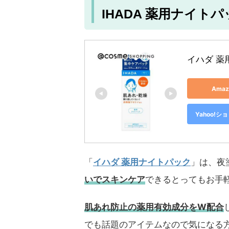
IHADA 薬用ナイト
イハダ 薬
Ama
Yahoo!
「
イハダ 薬用ナイトパック
」は、夜
いでスキンケア
できるとってもお手
肌あれ防止の薬用有効成分をW配合
でも話題のアイテムなので気になる