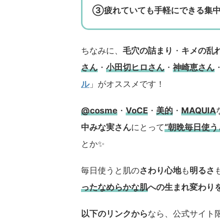
③疲れていても手軽にできる集中
ちなみに、
毛穴の詰まり
・
キメの乱
さん
・
小田切ヒロさん
・
神崎恵さん
ル
」がオススメです！
@cosme
・
VoCE
・
美的
・
MAQUIA
中みな実さん
にとって
“朝晩毎日使
とか✨
毎日使うと肌の
さわり心地
も
明るさ
ったなめらかな肌
への生まれ変わり
以下のリンクから
なら、公式サイト限