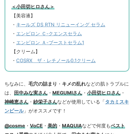
＜小田切ヒロさん＞
【美容液】
・
キールズ DS RTN リニューイング セラム
・
エンビロン Ｃ-クエンスセラム
・
エンビロン Ａ-ブーストセラム1
【クリーム】
・
COSRX ザ・レチノール0.1クリーム
ちなみに、
毛穴の詰まり
・
キメの乱れ
などの肌トラブルに
は、
田中みな実さん
・
MEGUMIさん
・
小田切ヒロさん
・
神崎恵さん
・
紗栄子さん
などが使用している「
タカミスキ
ンピール
」がオススメです！
@cosme
・
VoCE
・
美的
・
MAQUIA
などで何度も
ベスト