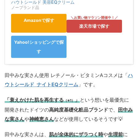
ハウトシールド 美容EQクリーム
ノーブランド品
Amazonで探す
楽天市場で探す
Yahoo!ショッピングで探
す
田中みな実さん使用 レチノール・ビタミンAコスメは「
ハ
ウトシールド ナイトEQクリーム
」です。
「衰えかけた肌を再生する
」
という想いを最優先に
（※1）
開発されたドイツの
高純度基礎化粧品ブランド
で、
田中み
な実さん
や
神崎恵さん
などが使用しているそうです💡
田中みな実さんは、
肌が全体的にザラつく時
や
生理前
に