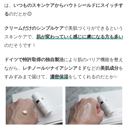
は、
いつものスキンケアからハウトシールドにスイッチす
る
のだとか😊
クリームだけのシンプルケア
で美肌づくりができるという
スキンケアで、
肌が変わっていく感じに虜になる方も多い
のだそうです！
ドイツで特許取得の独自製法
により肌のバリア機能を整え
ながら、
レチノール
や
ナイアシンアミド
などの
美肌成分
を
すみずみまで届けて、
濃密保湿
をしてくれるのだとか✨