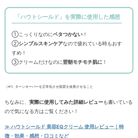
「ハウトシールド」を実際に使用した感想
①こっくりなのに
ベタつかない
！
②
シンプルスキンケア
なので疲れている時もおす
すめ！
③クリームだけなのに
翌朝モチモチ肌に
！
（※1）ターンオーバーを正常化させ肌質を改善させること
ちなみに、
実際に使用してみた詳細レビュー
も書いている
ので気になる方はご覧ください！
≫ ハウトシールド 美容EQクリーム 使用レビュー｜特
徴・効果・感想・口コミなど