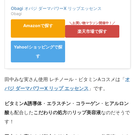
Obagi オバジ ダーマパワーX リップエッセンス
Obagi
Amazonで探す
楽天市場で探す
Yahoo!ショッピングで探
す
田中みな実さん使用 レチノール・ビタミンAコスメは「
オ
バジ ダーマパワーX リップ エッセンス
」です。
ビタミンA誘導体
・
エラスチン
・
コラーゲン
・
ヒアルロン
酸
も配合した
こだわりの処方
の
リップ美容液
なのだそうで
す！