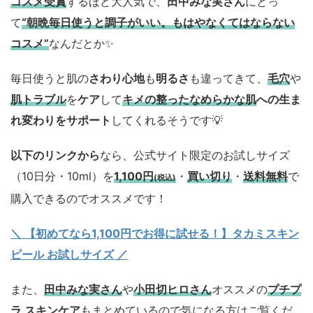
コスメ
受賞
するほど大人気で、
田中みな実さん
にとっ
て
“朝晩毎日使うと調子がいい。もはやなくてはならない
コスメ”
なんだとか✨
毎日使うと肌の
さわり心地
も
明るさ
も違ってきて、
毛穴
や
肌トラブル
を
ケア
して
キメの整ったなめらかな肌
への生ま
れ変わりをサポート
してくれるそうです💡
以下のリンクから
なら、公式サイト限定のお試しサイズ
（10日分・10ml）を
1,100円
・
買い切り
・
送料無料
で
(税込)
購入できるのでオススメです！
＼ 【初めてなら1,100円でお得に試せる！】タカミスキン
ピール お試しサイズ
／
また、
田中みな実さん
や
小田切ヒロさん
オススメの
プチプ
ラ スキンケア
もまとめているので気になる方はご覧くだ