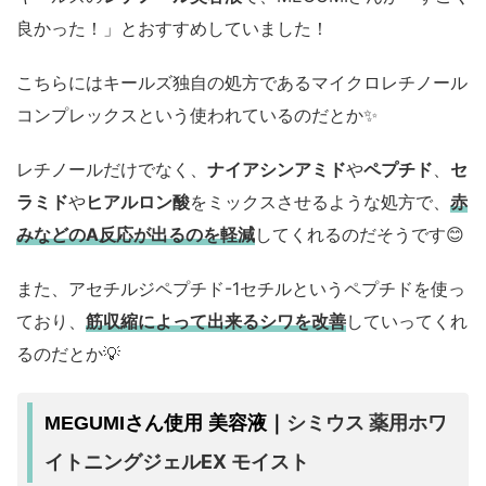
良かった！」とおすすめしていました！
こちらにはキールズ独自の処方であるマイクロレチノール
コンプレックスという使われているのだとか✨
レチノールだけでなく、
ナイアシンアミド
や
ペプチド
、
セ
ラミド
や
ヒアルロン酸
をミックスさせるような処方で、
赤
みなどのA反応が出るのを軽減
してくれるのだそうです😊
また、アセチルジペプチド-1セチルというペプチドを使っ
ており、
筋収縮によって出来るシワを改善
していってくれ
るのだとか💡
シミウス 薬用ホワ
MEGUMIさん使用 美容液｜
イトニングジェルEX モイスト