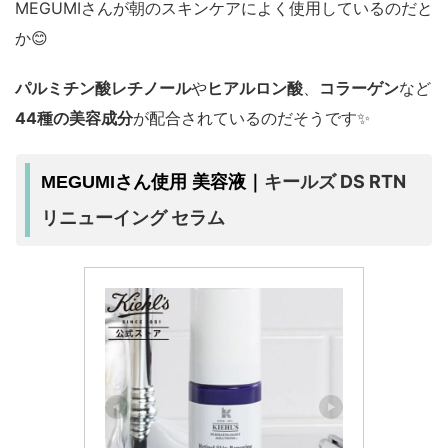
MEGUMIさんが朝のスキンケアによく使用しているのだと
か😊
パルミチン酸レチノール
や
ヒアルロン酸
、
コラーゲン
など
44種の美容成分
が配合されているのだそうです✨
キールズ DS RTN
MEGUMIさん使用 美容液｜
リニューイング セラム