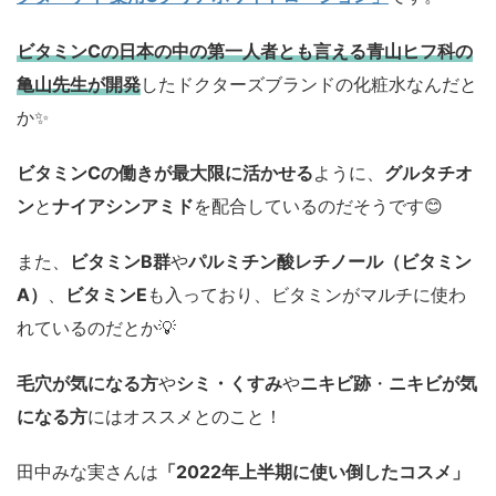
ビタミンCの日本の中の第一人者とも言える青山ヒフ科の
亀山先生が開発
したドクターズブランドの化粧水なんだと
か✨
ビタミンCの働きが最大限に活かせる
ように、
グルタチオ
ン
と
ナイアシンアミド
を配合しているのだそうです😊
また、
ビタミンB群
や
パルミチン酸レチノール（ビタミン
A）
、
ビタミンE
も入っており、ビタミンがマルチに使わ
れているのだとか💡
毛穴が気になる方
や
シミ・くすみ
や
ニキビ跡
・
ニキビが気
になる方
にはオススメとのこと！
田中みな実さんは
「2022年上半期に使い倒したコスメ」