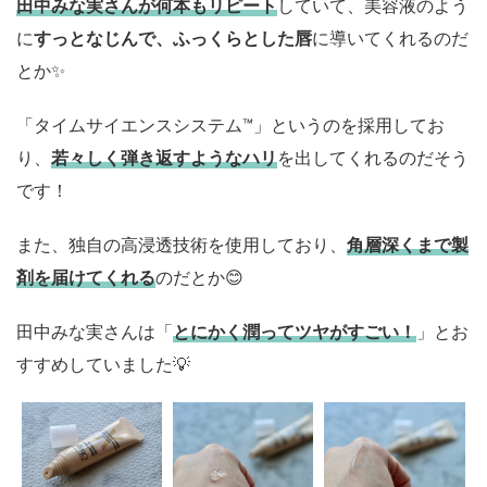
田中みな実さんが何本もリピート
していて、美容液のよう
に
すっとなじんで、ふっくらとした唇
に導いてくれるのだ
とか✨️
「タイムサイエンスシステム™」というのを採用してお
り、
若々しく弾き返すようなハリ
を出してくれるのだそう
です！
また、独自の高浸透技術を使用しており、
角層深くまで製
剤を届けてくれる
のだとか😊
田中みな実さんは「
とにかく潤ってツヤがすごい！
」とお
すすめしていました💡