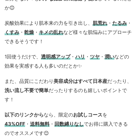
か😊
炭酸効果により肌本来の力を引き出し、
肌荒れ
・
たるみ
・
くすみ
・
乾燥
・
キメの乱れ
など様々な肌悩みにアプローチ
できるそうです！
1回使うだけで、
透明感アップ
・
ハリ
・
ツヤ
・
潤い
などの
効果を実感する人も多いのだとか✨
また、品質にこだわり
美容成分はすべて日本産
だったり、
洗い流し不要で簡単
だったりするのも嬉しいポイントで
す！
以下のリンクから
なら、限定の
お試しコース
を
43%OFF
・
送料無料
・
回数縛りなし
でお得に購入できる
のでオススメです😊