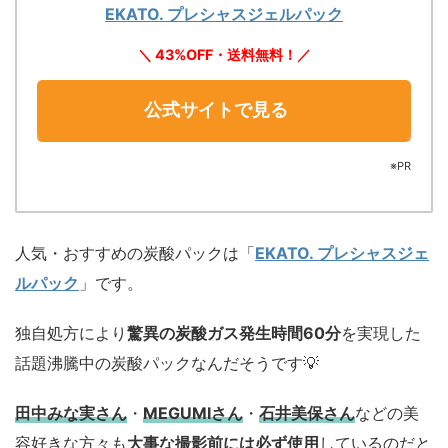
EKATO. プレシャスジェルパック
＼ 43%OFF・送料無料！／
公式サイトで見る
※PR
人気・おすすめの炭酸パックは「
EKATO. プレシャスジェ
ルパック
」です。
独自処方により
驚異の炭酸ガス発生時間60分
を実現した
話題沸騰中の炭酸パックなんだそうです💡
田中みな実さん
・
MEGUMIさん
・
石井美保さん
などの美
容好きな方々も
大事な撮影前には必ず使用
しているのだと