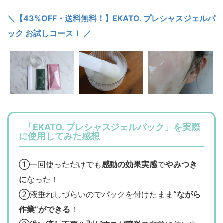
＼【43%OFF・送料無料！】EKATO. プレシャスジェルパ
ック お試しコース！ ／
「EKATO. プレシャスジェルパック」を実際
に使用してみた感想
①一回使っただけでも
感動の効果実感
で
やみつき
に
なった！
②液垂れしづらいのでパックを付けたまま
“ながら
作業”ができる
！