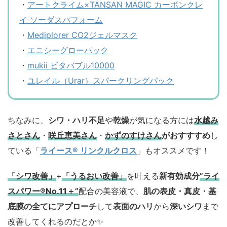
・
アートクライム×TANSAN MAGIC カーボンクレ
イ ソーダスパフォーム
・
Mediplorer CO2ジェルマスク
・
エニシーグローパック
・
mukii ビタバブル10000
・
ユレイル（Urar）スパークリングパック
ちなみに、
シワ・ハリ不足
や
乾燥
が気になる方には
水越み
さとさん
・
咲丘恵美さん
・
かずのすけさん
がおすすすめ
し
ている「
ライース® リンクルクロス
」もオススメです！
「シワ改善」
+
「うるおい改善」
を叶える
新有効成分
”ライ
スパワー®No.11＋”
配合の美容液で、
肌の表皮・真皮・基
底膜の全てにアプローチ
して
表面のハリ
から
深いシワ
まで
改善してくれるのだとか✨