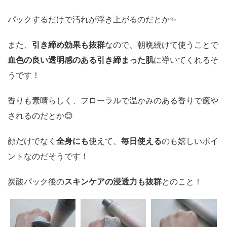
パックするだけで汚れが浮き上がるのだとか✨️
また、
引き締め効果も抜群
なので、朝晩続けて使うことで
血色の良い透明感のある引き締まった肌
に導いてくれるそ
うです！
香りも素晴らしく、フローラルで温かみのある香りで癒や
されるのだとか😊
顔だけでなく
全身にも
使えて、
毎日使える
のも嬉しいポイ
ントなのだそうです！
炭酸パック後の
スキンケアの浸透力も抜群
とのこと！