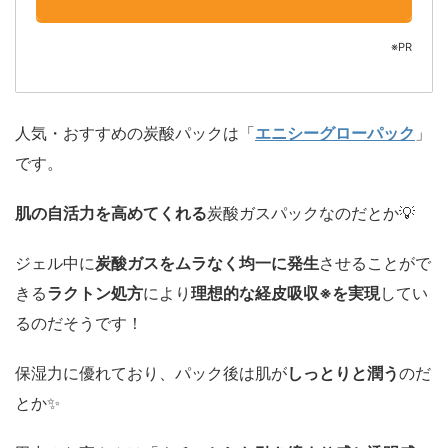
※PR
人気・おすすめの炭酸パックは「
エニシーグローパック
」
です。
肌の自活力を高めてくれる
炭酸ガスパックなのだとか💡
ジェル中に
炭酸ガスをムラなく均一に発生
させることがで
きる
ラクトン処方
により
理想的な経皮吸収※を実現
してい
るのだそうです！
保湿力に優れており、パック後は肌が
しっとりと潤う
のだ
とか✨️