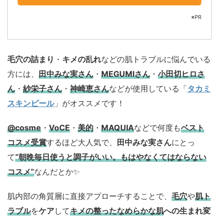
※PR
毛穴の詰まり
・
キメの乱れ
などの肌トラブルに悩んでいる
方には、
田中みな実さん
・
MEGUMIさん
・
小田切ヒロさ
ん
・
紗栄子さん
・
神崎恵さん
などが使用している「
タカミ
スキンピール
」がオススメです！
@cosme
・
VoCE
・
美的
・
MAQUIA
などで何度も
ベスト
コスメ
受賞
するほど大人気で、
田中みな実さん
にとっ
て
“朝晩毎日使うと調子がいい。もはやなくてはならない
コスメ”
なんだとか✨
肌内部の角質層に直接アプローチすることで、
毛穴
や
肌ト
ラブル
を
ケア
して
キメの整ったなめらかな肌
への生まれ変