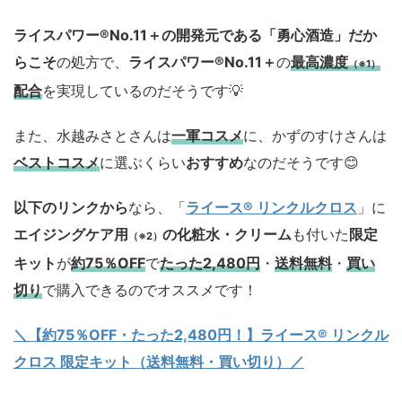
ライスパワー®No.11＋の開発元である「勇心酒造」
だか
らこそ
の処方で、
ライスパワー®No.11＋
の
最高濃度
（※1）
配合
を実現しているのだそうです💡
また、水越みさとさんは
一軍コスメ
に、かずのすけさんは
ベストコスメ
に選ぶくらい
おすすめ
なのだそうです😊
以下のリンクから
なら、「
ライース® リンクルクロス
」に
エイジングケア用
の化粧水・クリーム
も付いた
限定
（※2）
キット
が
約75％OFF
で
たった2,480円
・
送料無料
・
買い
切り
で購入できるのでオススメです！
＼【約75％OFF・たった2,480円！
】ライース® リンクル
クロス 限定キット（送料無料・買い切り）／