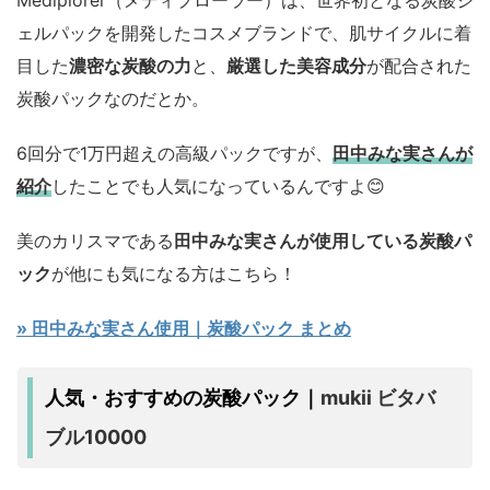
ェルパックを開発したコスメブランドで、肌サイクルに着
目した
濃密な炭酸の力
と、
厳選した美容成分
が配合された
炭酸パックなのだとか。
6回分で1万円超えの高級パックですが、
田中みな実さんが
紹介
したことでも人気になっているんですよ😊
美のカリスマである
田中みな実さんが使用している炭酸パ
ック
が他にも気になる方はこちら！
» 田中みな実さん使用｜炭酸パック まとめ
mukii ビタバ
人気・おすすめの炭酸パック｜
ブル10000