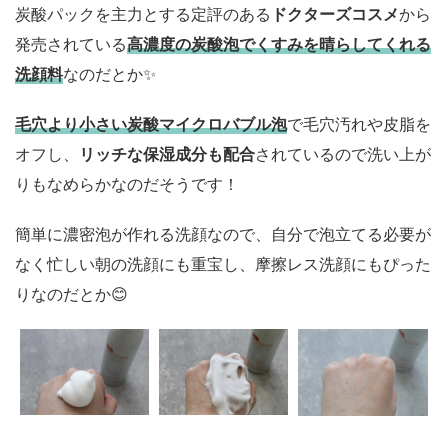
炭酸パックを主力とする定評のある
ドクターズコスメ
から
発売されている
高濃度の炭酸泡でくすみを晴らしてくれる
洗顔料
なのだとか✨️
毛穴より小さい炭酸マイクロバブル泡
で毛穴汚れや皮脂を
オフし、
リッチな保湿成分も配合
されているので洗い上が
りもなめらかなのだそうです！
簡単に濃密泡が作れる洗顔なので、自分で泡立てる必要が
なく忙しい朝の洗顔にも重宝し、摩擦レス洗顔にもぴった
りなのだとか😊