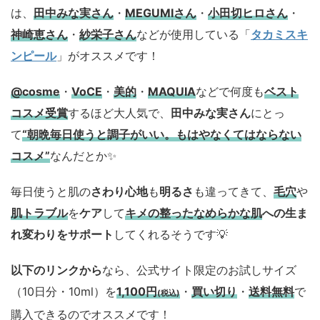
は、
田中みな実さん
・
MEGUMIさん
・
小田切ヒロさん
・
神崎恵さん
・
紗栄子さん
などが使用している「
タカミスキ
ンピール
」がオススメです！
@cosme
・
VoCE
・
美的
・
MAQUIA
などで何度も
ベスト
コスメ
受賞
するほど大人気で、
田中みな実さん
にとっ
て
“朝晩毎日使うと調子がいい。もはやなくてはならない
コスメ”
なんだとか✨
毎日使うと肌の
さわり心地
も
明るさ
も違ってきて、
毛穴
や
肌トラブル
を
ケア
して
キメの整ったなめらかな肌
への生ま
れ変わりをサポート
してくれるそうです💡
以下のリンクから
なら、公式サイト限定のお試しサイズ
（10日分・10ml）を
1,100円
・
買い切り
・
送料無料
で
(税込)
購入できるのでオススメです！