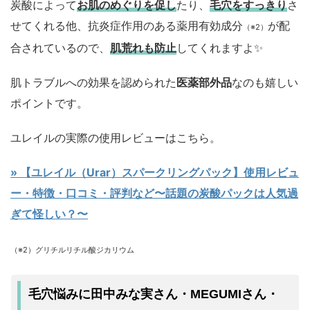
炭酸によって
お肌のめぐりを促し
たり、
毛穴をすっきり
さ
せてくれる他、抗炎症作用のある薬用有効成分
が配
（※2）
合されているので、
肌荒れも防止
してくれますよ✨
肌トラブルへの効果を認められた
医薬部外品
なのも嬉しい
ポイントです。
ユレイルの実際の使用レビューはこちら。
» 【ユレイル（Urar）スパークリングパック】使用レビュ
ー・特徴・口コミ・評判など〜話題の炭酸パックは人気過
ぎて怪しい？〜
（※2）グリチルリチル酸ジカリウム
毛穴悩みに田中みな実さん・MEGUMIさん・