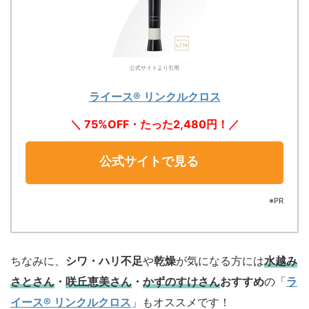
公式サイトより引用
ライース® リンクルクロス
＼ 75%OFF・たった2,480円！／
公式サイトで見る
※PR
ちなみに、
シワ・ハリ不足
や
乾燥
が気になる方には
水越み
さとさん
・
咲丘恵美さん
・
かずのすけさん
おすすめ
の「
ラ
イース® リンクルクロス
」もオススメです！