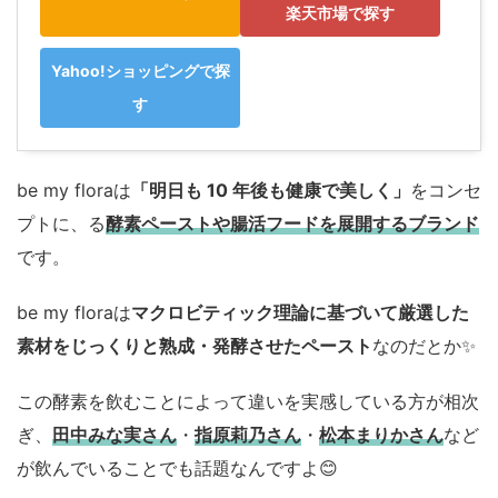
楽天市場で探す
Yahoo!ショッピングで探
す
be my floraは
「明日も 10 年後も健康で美しく」
をコンセ
プトに、る
酵素ペーストや腸活フードを展開するブランド
です。
be my floraは
マクロビティック理論に基づいて厳選した
素材をじっくりと熟成・発酵させたペースト
なのだとか✨
この酵素を飲むことによって違いを実感している方が相次
ぎ、
田中みな実さん
・
指原莉乃さん
・
松本まりかさん
など
が飲んでいることでも話題なんですよ😊