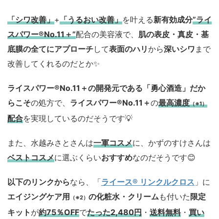
「シワ改善」
+
「うるおい改善」
を叶える
新有効成分
”ライ
スパワー®No.11＋”
配合の美容液で、
肌の表皮・真皮・基
底膜の全てにアプローチ
して
表面のハリ
から
深いシワ
まで
改善してくれるのだとか✨
ライスパワー®No.11＋の開発元である「勇心酒造」
だか
らこそ
の処方で、
ライスパワー®No.11＋
の
最高濃度
（※1）
配合
を実現しているのだそうです💡
また、水越みさとさんは
一軍コスメ
に、かずのすけさんは
ベストコスメ
に選ぶくらい
おすすめ
なのだそうです😊
以下のリンクから
なら、「
ライース® リンクルクロス
」に
エイジングケア用
の化粧水・クリーム
も付いた
限定
（※2）
キット
が
約75％OFF
で
たった2,480円
・
送料無料
・
買い