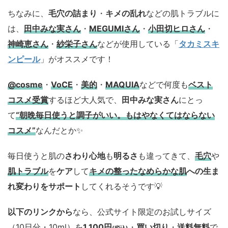
ちなみに、
毛穴の詰まり
・
キメの乱れ
などの肌トラブルに
は、
田中みな実さん
・
MEGUMIさん
・
小田切ヒロさん
・
神崎恵さん
・
紗栄子さん
などが使用している「
タカミスキ
ンピール
」がオススメです！
@cosme
・
VoCE
・
美的
・
MAQUIA
などで何度も
ベスト
コスメ
受賞
するほど大人気で、
田中みな実さん
にとっ
て
“朝晩毎日使うと調子がいい。もはやなくてはならない
コスメ”
なんだとか✨
毎日使うと肌の
さわり心地
も
明るさ
も違ってきて、
毛穴
や
肌トラブル
を
ケア
して
キメの整ったなめらかな肌
への生ま
れ変わりをサポート
してくれるそうです💡
以下のリンクから
なら、公式サイト限定のお試しサイズ
（10日分・10ml）を
1,100円
・
買い切り
・
送料無料
で