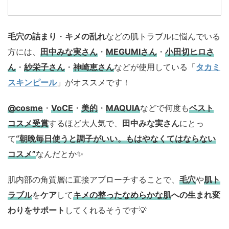
毛穴の詰まり
・
キメの乱れ
などの肌トラブルに悩んでいる
方には、
田中みな実さん
・
MEGUMIさん
・
小田切ヒロさ
ん
・
紗栄子さん
・
神崎恵さん
などが使用している「
タカミ
スキンピール
」がオススメです！
@cosme
・
VoCE
・
美的
・
MAQUIA
などで何度も
ベスト
コスメ
受賞
するほど大人気で、
田中みな実さん
にとっ
て
“朝晩毎日使うと調子がいい。もはやなくてはならない
コスメ”
なんだとか✨
肌内部の角質層に直接アプローチすることで、
毛穴
や
肌ト
ラブル
を
ケア
して
キメの整ったなめらかな肌
への生まれ変
わりをサポート
してくれるそうです💡