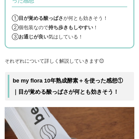
った感想
①
目が覚める酸っぱさ
が何とも効きそう！
②個包装なので
持ち歩きもしやすい
！
③
お通じが良い
気はしている！
それぞれについて詳しく解説していきます😊
be my flora 10年熟成酵素＋を使った感想①
｜目が覚める酸っぱさが何とも効きそう！