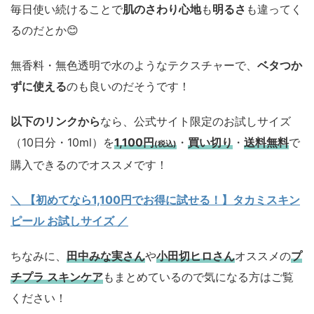
毎日使い続けることで
肌のさわり心地
も
明るさ
も違ってく
るのだとか😊
無香料・無色透明で水のようなテクスチャーで、
ベタつか
ずに使える
のも良いのだそうです！
以下のリンクから
なら、公式サイト限定のお試しサイズ
（10日分・10ml）を
1,100円
・
買い切り
・
送料無料
で
(税込)
購入できるのでオススメです！
＼ 【初めてなら1,100円でお得に試せる！】タカミスキン
ピール お試しサイズ
／
ちなみに、
田中みな実さん
や
小田切ヒロさん
オススメの
プ
チプラ スキンケア
もまとめているので気になる方はご覧
ください！