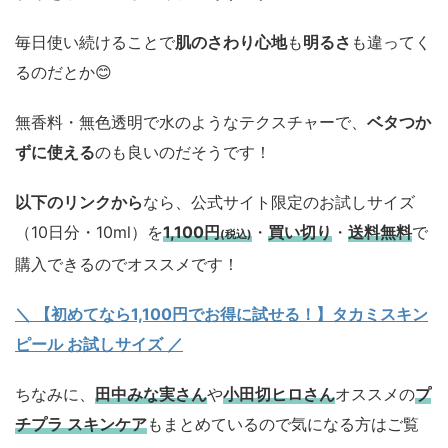
毎日使い続けることで
肌のさわり心地
も
明るさ
も違ってく
るのだとか😊
無香料・無色透明で水のようなテクスチャーで、
ベタつか
ずに使える
のも良いのだそうです！
以下のリンクから
なら、公式サイト限定のお試しサイズ
（10日分・10ml）を
1,100円
・
買い切り
・
送料無料
で
(税込)
購入できるのでオススメです！
＼ 【初めてなら1,100円でお得に試せる！】タカミスキン
ピール お試しサイズ
／
ちなみに、
田中みな実さん
や
小田切ヒロさん
オススメの
プ
チプラ スキンケア
もまとめているので気になる方はご覧