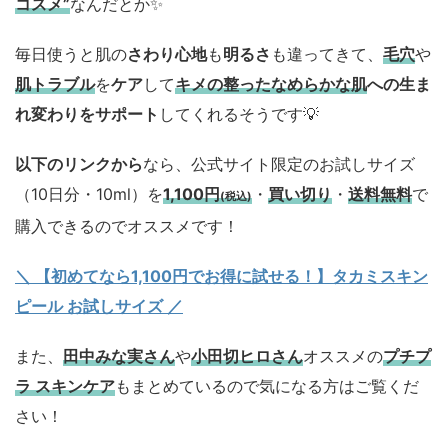
コスメ”
なんだとか✨
毎日使うと肌の
さわり心地
も
明るさ
も違ってきて、
毛穴
や
肌トラブル
を
ケア
して
キメの整ったなめらかな肌
への生ま
れ変わりをサポート
してくれるそうです💡
以下のリンクから
なら、公式サイト限定のお試しサイズ
（10日分・10ml）を
1,100円
・
買い切り
・
送料無料
で
(税込)
購入できるのでオススメです！
＼ 【初めてなら1,100円でお得に試せる！】タカミスキン
ピール お試しサイズ
／
また、
田中みな実さん
や
小田切ヒロさん
オススメの
プチプ
ラ スキンケア
もまとめているので気になる方はご覧くだ
さい！