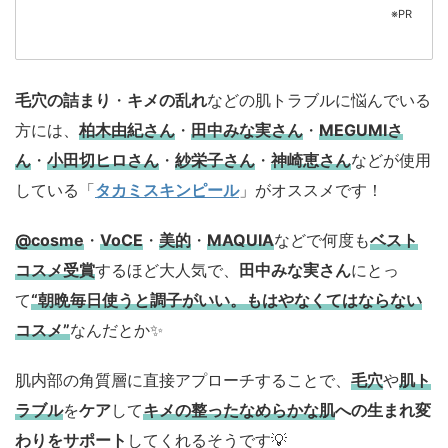
※PR
毛穴の詰まり
・
キメの乱れ
などの肌トラブルに悩んでいる
方には、
柏木由紀さん
・
田中みな実さん
・
MEGUMIさ
ん
・
小田切ヒロさん
・
紗栄子さん
・
神崎恵さん
などが使用
している「
タカミスキンピール
」がオススメです！
@cosme
・
VoCE
・
美的
・
MAQUIA
などで何度も
ベスト
コスメ
受賞
するほど大人気で、
田中みな実さん
にとっ
て
“朝晩毎日使うと調子がいい。もはやなくてはならない
コスメ”
なんだとか✨
肌内部の角質層に直接アプローチすることで、
毛穴
や
肌ト
ラブル
を
ケア
して
キメの整ったなめらかな肌
への生まれ変
わりをサポート
してくれるそうです💡