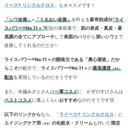
イース® リンクルクロス
」もオススメです！
「シワ改善」
+
「うるおい改善」
を叶える
新有効成分
”ライ
スパワー®No.11＋”
配合の美容液で、
肌の表皮・真皮・基
底膜の全てにアプローチ
して
表面のハリ
から
深いシワ
まで
改善してくれるのだとか✨
ライスパワー®No.11＋の開発元である「勇心酒造」
だか
らこそ
の処方で、
ライスパワー®No.11＋
の
最高濃度
（※1）
配合
を実現しているのだそうです💡
また、水越みさとさんは
一軍コスメ
に、かずのすけさんは
ベストコスメ
に選ぶくらい
おすすめ
なのだそうです😊
以下のリンクから
なら、「
ライース® リンクルクロス
」に
エイジングケア用
の化粧水・クリーム
も付いた
限定
（※2）