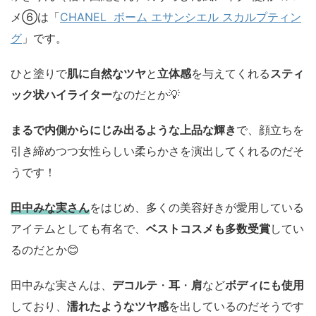
メ⑥は「
CHANEL ボーム エサンシエル スカルプティン
グ
」です。
ひと塗りで
肌に自然なツヤ
と
立体感
を与えてくれる
スティ
ック状ハイライター
なのだとか💡
まるで内側からにじみ出るような上品な輝き
で、顔立ちを
引き締めつつ女性らしい柔らかさを演出してくれるのだそ
うです！
田中みな実さん
をはじめ、多くの美容好きが愛用している
アイテムとしても有名で、
ベストコスメも多数受賞
してい
るのだとか😊
田中みな実さんは、
デコルテ
・
耳
・
肩
など
ボディにも使用
しており、
濡れたようなツヤ感
を出しているのだそうです