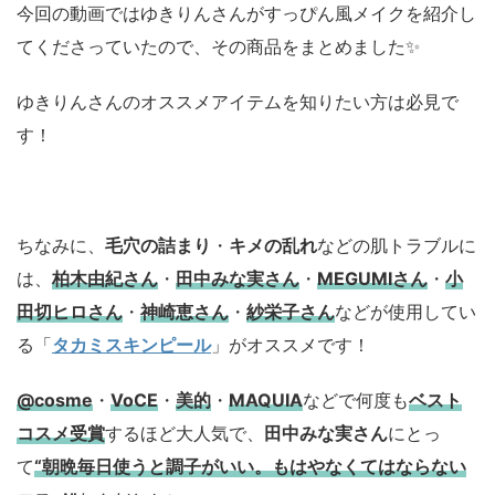
今回の動画ではゆきりんさんがすっぴん風メイクを紹介し
てくださっていたので、その商品をまとめました✨
ゆきりんさんのオススメアイテムを知りたい方は必見で
す！
ちなみに、
毛穴の詰まり
・
キメの乱れ
などの肌トラブルに
は、
柏木由紀さん
・
田中みな実さん
・
MEGUMIさん
・
小
田切ヒロさん
・
神崎恵さん
・
紗栄子さん
などが使用してい
る「
タカミスキンピール
」がオススメです！
@cosme
・
VoCE
・
美的
・
MAQUIA
などで何度も
ベスト
コスメ
受賞
するほど大人気で、
田中みな実さん
にとっ
て
“朝晩毎日使うと調子がいい。もはやなくてはならない