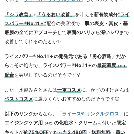
「シワ改善」
+
「うるおい改善」
を叶える
新有効成分
”ライ
スパワー®No.11＋”
配合の美容液で、
肌の表皮・真皮・基
底膜の全てにアプローチ
して
表面のハリ
から
深いシワ
まで
改善してくれるのだとか✨
ライスパワー®No.11＋の開発元である「勇心酒造」
だか
らこそ
の処方で、
ライスパワー®No.11＋
の
最高濃度
（※1）
配合
を実現しているのだそうです💡
また、水越みさとさんは
一軍コスメ
に、かずのすけさんは
ベストコスメ
に選ぶくらい
おすすめ
なのだそうです😊
以下のリンクから
なら、「
ライース® リンクルクロス
」に
エイジングケア用
の化粧水・クリーム
も付いた
限定
（※2）
キット
が
約75％OFF
で
たった2,480円
・
送料無料
・
買い