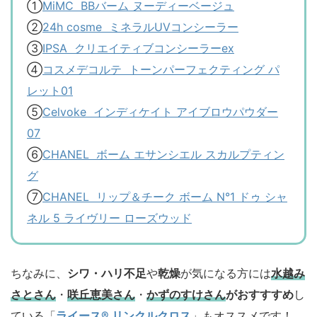
①
MiMC BBバーム ヌーディーベージュ
②
24h cosme ミネラルUVコンシーラー
③
IPSA クリエイティブコンシーラーex
④
コスメデコルテ トーンパーフェクティング パ
レット01
⑤
Celvoke インディケイト アイブロウパウダー
07
⑥
CHANEL ボーム エサンシエル スカルプティン
グ
⑦
CHANEL リップ＆チーク ボーム N°1 ドゥ シャ
ネル 5 ライヴリー ローズウッド
ちなみに、
シワ・ハリ不足
や
乾燥
が気になる方には
水越み
さとさん
・
咲丘恵美さん
・
かずのすけさん
がおすすすめ
し
ている「
ライース® リンクルクロス
」もオススメです！