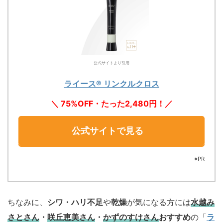
公式サイトより引用
ライース® リンクルクロス
＼ 75%OFF・たった2,480円！／
公式サイトで見る
※PR
ちなみに、
シワ・ハリ不足
や
乾燥
が気になる方には
水越み
さとさん
・
咲丘恵美さん
・
かずのすけさん
おすすめ
の「
ラ