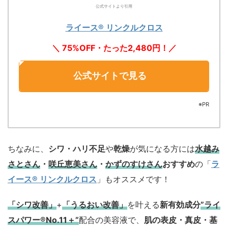
公式サイトより引用
ライース® リンクルクロス
＼ 75%OFF・たった2,480円！／
公式サイトで見る
※PR
ちなみに、
シワ・ハリ不足
や
乾燥
が気になる方には
水越み
さとさん
・
咲丘恵美さん
・
かずのすけさん
おすすめ
の「
ラ
イース® リンクルクロス
」もオススメです！
「シワ改善」
+
「うるおい改善」
を叶える
新有効成分
”ライ
スパワー®No.11＋”
配合の美容液で、
肌の表皮・真皮・基