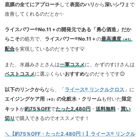
底膜の全てにアプローチ
して
表面のハリ
から
深いシワ
まで
改善してくれるのだとか✨
ライスパワー®No.11＋の開発元である「勇心酒造」
だか
らこそ
の処方で、
ライスパワー®No.11＋
の
最高濃度
（※1）
配合
を実現しているのだそうです💡
また、水越みさとさんは
一軍コスメ
に、かずのすけさんは
ベストコスメ
に選ぶくらい
おすすめ
なのだそうです😊
以下のリンクから
なら、「
ライース® リンクルクロス
」に
エイジングケア用
の化粧水・クリーム
も付いた
限定
（※2）
キット
が
約75％OFF
で
たった2,480円
・
送料無料
・
買い
切り
で購入できるのでオススメです！
＼【約75％OFF・たった2,480円！
】ライース® リンクル