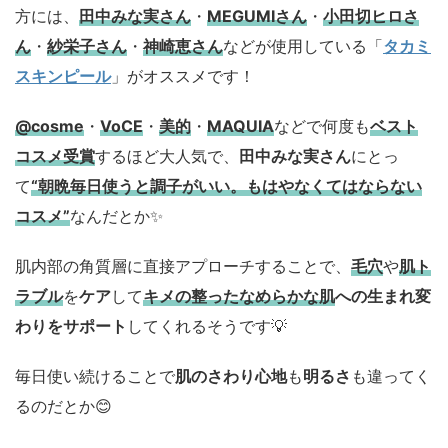
方には、
田中みな実さん
・
MEGUMIさん
・
小田切ヒロさ
ん
・
紗栄子さん
・
神崎恵さん
などが使用している「
タカミ
スキンピール
」がオススメです！
@cosme
・
VoCE
・
美的
・
MAQUIA
などで何度も
ベスト
コスメ
受賞
するほど大人気で、
田中みな実さん
にとっ
て
“朝晩毎日使うと調子がいい。もはやなくてはならない
コスメ”
なんだとか✨
肌内部の角質層に直接アプローチすることで、
毛穴
や
肌ト
ラブル
を
ケア
して
キメの整ったなめらかな肌
への生まれ変
わりをサポート
してくれるそうです💡
毎日使い続けることで
肌のさわり心地
も
明るさ
も違ってく
るのだとか😊