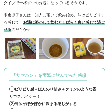
タイプで一杯ずつの分包になっているそうです。
米倉涼子さんは、知人に頂いて飲み始め、味はピリピリす
る感じで、
お湯に溶かして飲むとしばらく良い感じで過ご
せる
のだとか✨
「サマハン」を実際に飲んでみた感想
①
ピリピリ感＋ほんのり甘み＋クミンのような香
り
でスパイシー！
②身体が
ぽかぽかに温まる感じ
がする