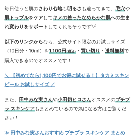
毎日使うと肌の
さわり心地
も
明るさ
も違ってきて、
毛穴
や
肌トラブル
を
ケア
して
キメの整ったなめらかな肌
への生ま
れ変わりをサポート
してくれるそうです💡
以下のリンクから
なら、公式サイト限定のお試しサイズ
（10日分・10ml）を
1,100円
・
買い切り
・
送料無料
で
(税込)
購入できるのでオススメです！
＼ 【初めてなら1,100円でお得に試せる！】タカミスキン
ピール お試しサイズ
／
また、
田中みな実さん
や
小田切ヒロさん
オススメの
プチプ
ラ スキンケア
もまとめているので気になる方はご覧くだ
さい！
≫ 田中みな実さんおすすめ プチプラ スキンケア まとめ