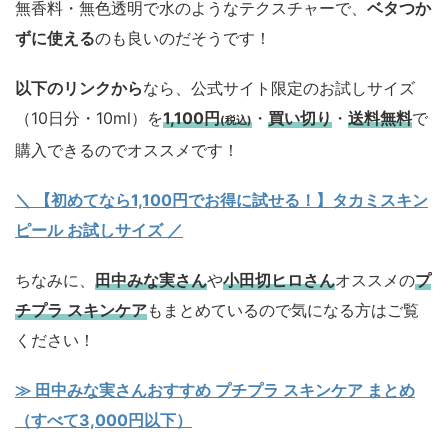
無香料・無色透明で水のようなテクスチャーで、
ベタつか
ずに使える
のも良いのだそうです！
以下のリンクから
なら、公式サイト限定のお試しサイズ
（10日分・10ml）を
1,100円
・
買い切り
・
送料無料
で
(税込)
購入できるのでオススメです！
＼ 【初めてなら1,100円でお得に試せる！】タカミスキン
ピール お試しサイズ
／
ちなみに、
田中みな実さん
や
小田切ヒロさん
オススメの
プ
チプラ スキンケア
もまとめているので気になる方はご覧
ください！
≫ 田中みな実さんおすすめ プチプラ スキンケア まとめ
（すべて3,000円以下）