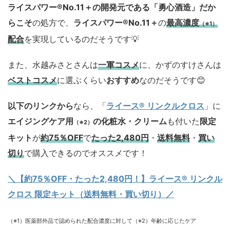
ライスパワー®No.11＋の開発元である「勇心酒造」
だか
らこそ
の処方で、
ライスパワー®No.11＋
の
最高濃度
（※1）
配合
を実現しているのだそうです💡
また、水越みさとさんは
一軍コスメ
に、かずのすけさんは
ベストコスメ
に選ぶくらい
おすすめ
なのだそうです😊
以下のリンクから
なら、「
ライース® リンクルクロス
」に
エイジングケア用
の化粧水・クリーム
も付いた
限定
（※2）
キット
が
約75％OFF
で
たった2,480円
・
送料無料
・
買い
切り
で購入できるのでオススメです！
＼【約75％OFF・たった2,480円！
】ライース® リンクル
クロス 限定キット（送料無料・買い切り）／
（※1）医薬部外品で認められた配合濃度に対して（※2）年齢に応じたケア