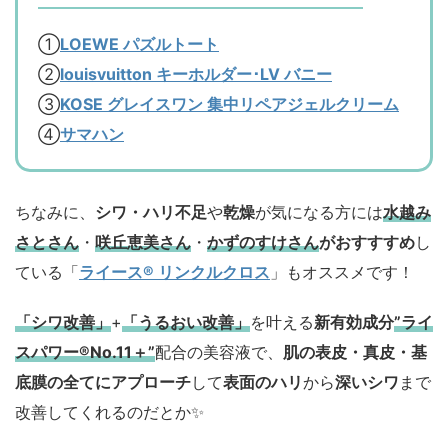
①
LOEWE パズルトート
②
louisvuitton キーホルダー･LV バニー
③
KOSE グレイスワン 集中リペアジェルクリーム
④
サマハン
ちなみに、
シワ・ハリ不足
や
乾燥
が気になる方には
水越み
さとさん
・
咲丘恵美さん
・
かずのすけさん
がおすすすめ
し
ている「
ライース® リンクルクロス
」もオススメです！
「シワ改善」
+
「うるおい改善」
を叶える
新有効成分
”ライ
スパワー®No.11＋”
配合の美容液で、
肌の表皮・真皮・基
底膜の全てにアプローチ
して
表面のハリ
から
深いシワ
まで
改善してくれるのだとか✨