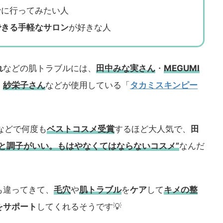
ン
に行ってみたい人
できる手軽なサロン
が好きな人
れ
などの肌トラブルには、
田中みな実さん
・
MEGUMI
・
紗栄子さん
などが使用している「
タカミスキンピー
などで何度も
ベストコスメ
受賞
するほど大人気で、
田
うと調子がいい。もはやなくてはならないコスメ”
なんだ
も違ってきて、
毛穴
や
肌トラブル
を
ケア
して
キメの整
をサポート
してくれるそうです💡