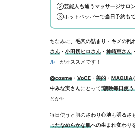
②
芸能人も通うマッサージサロ
③ホットペッパーで
当日予約も
ちなみに、
毛穴の詰まり
・
キメの乱
さん
・
小田切ヒロさん
・
神崎恵さん
ル
」がオススメです！
@cosme
・
VoCE
・
美的
・
MAQUIA
中みな実さん
にとって
“朝晩毎日使
とか✨
毎日使うと肌の
さわり心地
も
明るさ
ったなめらかな肌
への生まれ変わり