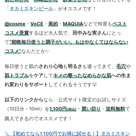
「
タカミスキンピール
」がオススメです！
@cosme
・
VoCE
・
美的
・
MAQUIA
などで何度も
ベスト
コスメ
受賞
するほど大人気で、
田中みな実さん
にとっ
て
“朝晩毎日使うと調子がいい。もはやなくてはならない
コスメ”
なんだとか✨
毎日使うと肌の
さわり心地
も
明るさ
も違ってきて、
毛穴
や
肌トラブル
を
ケア
して
キメの整ったなめらかな肌
への生ま
れ変わりをサポート
してくれるそうです💡
以下のリンクから
なら、公式サイト限定のお試しサイズ
（10日分・10ml）を
1,100円
・
買い切り
・
送料無料
で
(税込)
購入できるのでオススメです！
＼ 【初めてなら1,100円でお得に試せる！】タカミスキン