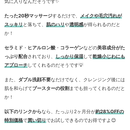
気に入りなんだそうです✨
たった20秒マッサージ
するだけで、
メイクや毛穴汚れが
スッキリ
と落ちて、
肌のハリ
や
透明感
が得られるのだと
か！
セラミド
・
ヒアルロン酸
・
コラーゲン
などの
美容成分がた
っぷり配合
されており、
しっかり保湿
して
乾燥小じわにも
アプローチ
してくれるのだそうです💡
また、
ダブル洗顔不要
なだけでなく、クレンジング後には
肌を和らげて
ブースターの役割
までも担ってくれるのだと
か！
以下のリンクから
なら、たっぷり2ヶ月分が
約28%OFFの
特別価格
で
買い切り
でお試しできるのでお得ですよ😊