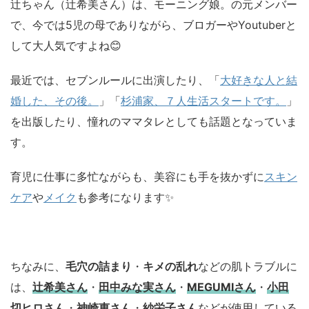
辻ちゃん（辻希美さん）は、モーニング娘。の元メンバー
で、今では5児の母でありながら、ブロガーやYoutuberと
して大人気ですよね😊
最近では、セブンルールに出演したり、「
大好きな人と結
婚した、その後。
」「
杉浦家、７人生活スタートです。
」
を出版したり、憧れのママタレとしても話題となっていま
す。
育児に仕事に多忙ながらも、美容にも手を抜かずに
スキン
ケア
や
メイク
も参考になります✨
ちなみに、
毛穴の詰まり
・
キメの乱れ
などの肌トラブルに
は、
辻希美さん
・
田中みな実さん
・
MEGUMIさん
・
小田
切ヒロさん
・
神崎恵さん
・
紗栄子さん
などが使用している