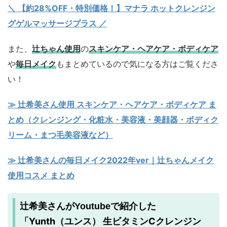
＼ 【約28%OFF・特別価格！】マナラ ホットクレンジン
グゲルマッサージプラス ／
また、
辻ちゃん使用
の
スキンケア・ヘアケア・ボディケア
や
毎日メイク
もまとめているので気になる方はご覧くださ
い！
≫ 辻希美さん使用 スキンケア・ヘアケア・ボディケア ま
とめ（クレンジング・化粧水・美容液・美顔器・ボディク
リーム・まつ毛美容液など）
≫ 辻希美さんの毎日メイク2022年ver｜辻ちゃんメイク
使用コスメ まとめ
辻希美さんがYoutubeで紹介した
Yunth（ユンス） 生ビタミンCクレンジン
「