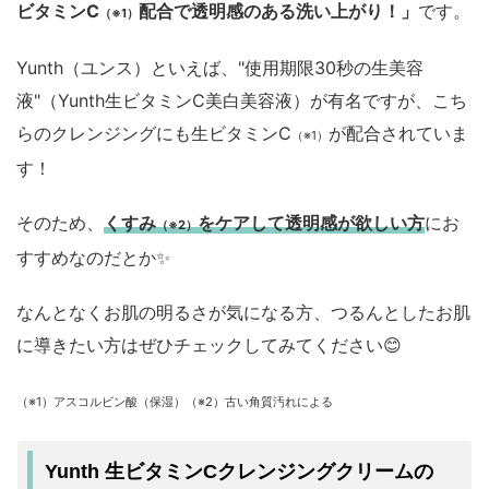
ビタミンC
配合で透明感のある洗い上がり！」
です。
（※1）
Yunth（ユンス）といえば、"使用期限30秒の生美容
液"（Yunth生ビタミンC美白美容液）が有名ですが、こち
らのクレンジングにも生ビタミンC
が配合されていま
（※1）
す！
そのため、
くすみ
をケアして透明感が欲しい方
にお
（※2）
すすめなのだとか✨
なんとなくお肌の明るさが気になる方、つるんとしたお肌
に導きたい方はぜひチェックしてみてください😊
（※1）アスコルビン酸（保湿）（※2）古い角質汚れによる
Yunth 生ビタミンCクレンジングクリームの