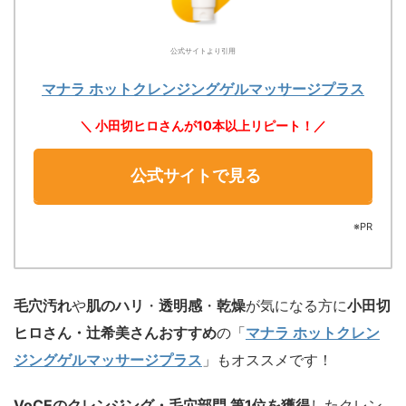
公式サイトより引用
マナラ ホットクレンジングゲルマッサージプラス
＼ 小田切ヒロさんが10本以上リピート！／
公式サイトで見る
※PR
毛穴汚れ
や
肌のハリ
・
透明感
・
乾燥
が気になる方に
小田切
ヒロさん・辻希美さんおすすめ
の「
マナラ ホットクレン
ジングゲルマッサージプラス
」もオススメです！
VoCEのクレンジング・毛穴部門 第1位を獲得
したクレン