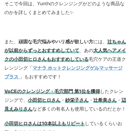
そこで今回は、Yunthのクレンジングがどのような商品な
のかを詳しくまとめてみました✨
また、
頑固な毛穴悩みやハリ感が欲しい方
には、
辻ちゃん
が以前からずっとおすすめしていて
、あの
大人気ヘアメイ
クの小田切ヒロさんもおすすめしている
毛穴ケアの王道ク
レンジング「
マナラ ホットクレンジングゲルマッサージ
プラス
」もおすすめです！
VoCEのクレンジング・毛穴部門 第1位を獲得
したクレン
ジングで、
小田切ヒロさん
・
紗栄子さん
・
辻希美さん
・
辺
見えみりさん
など多くの有名人も使用しているのだとか！
小田切ヒロさんは10本以上もリピート
しているくらいお