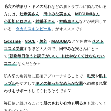
毛穴の詰まり
・
キメの乱れ
などの肌トラブルに悩んでいる
方には、
辻希美さん
・
田中みな実さん
・
MEGUMIさん
・
小田切ヒロさん
・
紗栄子さん
・
神崎恵さん
などが使用して
いる「
タカミスキンピール
」がオススメです！
@cosme
・
VoCE
・
美的
・
MAQUIA
などで何度も
ベスト
コスメ
受賞
するほど大人気で、
田中みな実さん
にとっ
て
“朝晩毎日使うと調子がいい。もはやなくてはならない
コスメ”
なんだとか✨
肌内部の角質層に直接アプローチすることで、
毛穴
や
肌ト
ラブル
を
ケア
して
キメの整ったなめらかな肌
への生まれ変
わりをサポート
してくれるそうです💡
毎日使い続けることで
肌のさわり心地
も
明るさ
も違ってく
るのだとか😊