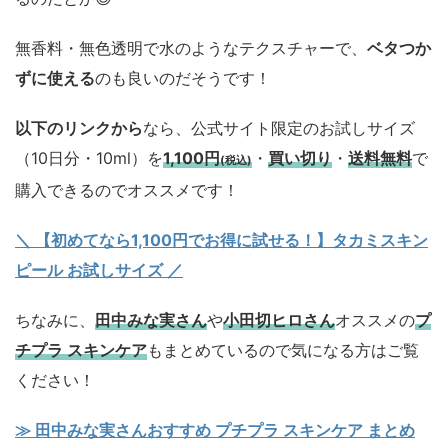
無香料・無色透明で水のようなテクスチャーで、
ベタつか
ずに使える
のも良いのだそうです！
以下のリンクから
なら、公式サイト限定のお試しサイズ
（10日分・10ml）を
1,100円
・
買い切り
・
送料無料
で
(税込)
購入できるのでオススメです！
＼ 【初めてなら1,100円でお得に試せる！】タカミスキン
ピール お試しサイズ
／
ちなみに、
田中みな実さん
や
小田切ヒロさん
オススメの
プ
チプラ スキンケア
もまとめているので気になる方はご覧
ください！
≫ 田中みな実さんおすすめ プチプラ スキンケア まとめ