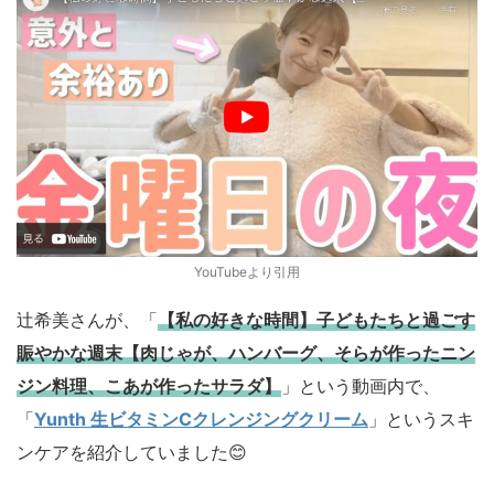
YouTubeより引用
辻希美さんが、「
【私の好きな時間】子どもたちと過ごす
賑やかな週末【肉じゃが、ハンバーグ、そらが作ったニン
ジン料理、こあが作ったサラダ】
」という動画内で、
「
Yunth 生ビタミンCクレンジングクリーム
」というスキ
ンケアを紹介していました😊