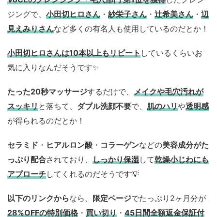
ジングで、
小田切ヒロさん
・
紗栄子さん
・
辻希美さん
・
辺
見えみりさん
など多くの有名人も使用しているのだとか！
小田切ヒロさんは10本以上もリピート
しているくらいお
気に入りなんだそうです✨
たった20秒マッサージ
するだけで、
メイクや毛穴汚れが
スッキリ
と落ちて、
ダブル洗顔不要
で、
肌のハリ
や
透明感
が得られるのだとか！
セラミド
・
ヒアルロン酸
・
コラーゲン
などの
美容成分がた
っぷり配合
されており、
しっかり保湿
して
乾燥小じわにも
アプローチ
してくれるのだそうです💡
以下のリンクから
なら、
限定ページ
でたっぷり2ヶ月分が
28%OFFの特別価格
・
買い切り
・
45日間全額返金保証付