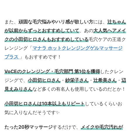
また、
頑固な毛穴悩みやハリ感が欲しい方
には、
辻ちゃん
が以前からずっとおすすめしていて
、あの
大人気ヘアメイ
クの小田切ヒロさんもおすすめしている
毛穴ケアの王道ク
レンジング「
マナラ ホットクレンジングゲルマッサージ
プラス
」もおすすめです！
VoCEのクレンジング・毛穴部門 第1位を獲得
したクレン
ジングで、
小田切ヒロさん
・
紗栄子さん
・
辻希美さん
・
辺
見えみりさん
など多くの有名人も使用しているのだとか！
小田切ヒロさんは10本以上もリピート
しているくらいお
気に入りなんだそうです✨
たった20秒マッサージ
するだけで、
メイクや毛穴汚れが