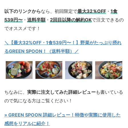
以下のリンクから
なら、初回限定で
最大32％OFF
・
1食
539円〜
・
送料半額
・
2回目以降の解約OK
で注文できるの
でオススメです！
＼【最大32%OFF・1食539円〜！】野菜がたっぷり摂れ
るGREEN SPOON！（送料半額）／
ちなみに、
実際に注文してみた詳細レビュー
も書いている
ので気になる方はご覧ください！
» GREEN SPOON 詳細レビュー！特徴や実際に使用した
感想をリアルに紹介！