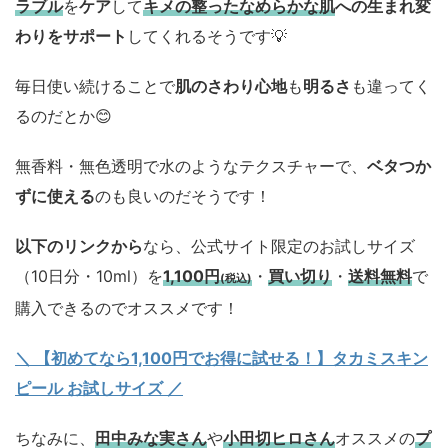
ラブル
を
ケア
して
キメの整ったなめらかな肌
への生まれ変
わりをサポート
してくれるそうです💡
毎日使い続けることで
肌のさわり心地
も
明るさ
も違ってく
るのだとか😊
無香料・無色透明で水のようなテクスチャーで、
ベタつか
ずに使える
のも良いのだそうです！
以下のリンクから
なら、公式サイト限定のお試しサイズ
（10日分・10ml）を
1,100円
・
買い切り
・
送料無料
で
(税込)
購入できるのでオススメです！
＼ 【初めてなら1,100円でお得に試せる！】タカミスキン
ピール お試しサイズ
／
ちなみに、
田中みな実さん
や
小田切ヒロさん
オススメの
プ