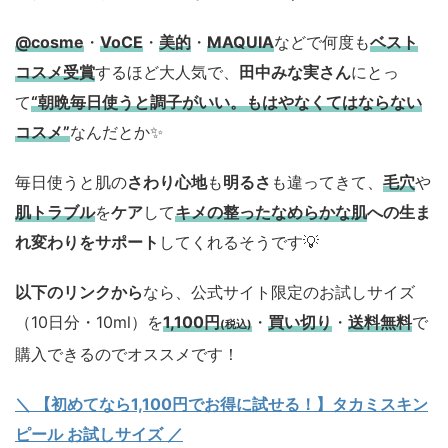
@cosme
・
VoCE
・
美的
・
MAQUIA
などで何度も
ベスト
コスメ
受賞
するほど大人気で、
田中みな実さん
にとっ
て
“朝晩毎日使うと調子がいい。もはやなくてはならない
コスメ”
なんだとか✨
毎日使うと肌の
さわり心地
も
明るさ
も違ってきて、
毛穴
や
肌トラブル
を
ケア
して
キメの整ったなめらかな肌
への生ま
れ変わりをサポート
してくれるそうです💡
以下のリンクから
なら、公式サイト限定のお試しサイズ
（10日分・10ml）を
1,100円
・
買い切り
・
送料無料
で
(税込)
購入できるのでオススメです！
＼ 【初めてなら1,100円でお得に試せる！】タカミスキン
ピール お試しサイズ
／