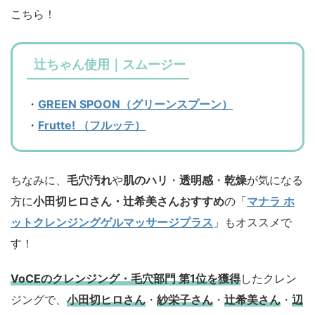
こちら！
辻ちゃん使用｜スムージー
・
GREEN SPOON（グリーンスプーン）
・
Frutte! （フルッテ）
ちなみに、
毛穴汚れ
や
肌のハリ
・
透明感
・
乾燥
が気になる
方に
小田切ヒロさん・辻希美さんおすすめ
の「
マナラ ホ
ットクレンジングゲルマッサージプラス
」もオススメで
す！
VoCEのクレンジング・毛穴部門 第1位を獲得
したクレン
ジングで、
小田切ヒロさん
・
紗栄子さん
・
辻希美さん
・
辺