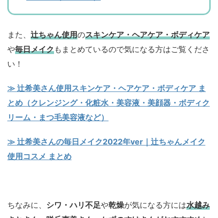
また、
辻ちゃん使用
の
スキンケア・ヘアケア・ボディケア
や
毎日メイク
もまとめているので気になる方はご覧くださ
い！
≫ 辻希美さん使用スキンケア・ヘアケア・ボディケア ま
とめ（クレンジング・化粧水・美容液・美顔器・ボディク
リーム・まつ毛美容液など）
≫ 辻希美さんの毎日メイク2022年ver｜辻ちゃんメイク
使用コスメ まとめ
ちなみに、
シワ・ハリ不足
や
乾燥
が気になる方には
水越み