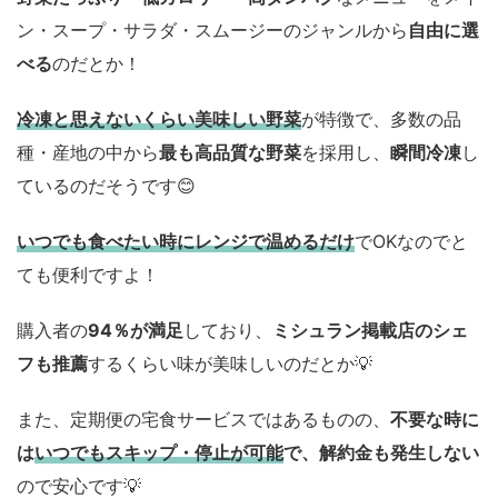
ン・スープ・サラダ・スムージーのジャンルから
自由に選
べる
のだとか！
冷凍と思えないくらい美味しい野菜
が特徴で、多数の品
種・産地の中から
最も高品質な野菜
を採用し、
瞬間冷凍
し
ているのだそうです😊
いつでも食べたい時にレンジで温めるだけ
でOKなのでと
ても便利ですよ！
購入者の
94％が満足
しており、
ミシュラン掲載店のシェ
フも推薦
するくらい味が美味しいのだとか💡
また、定期便の宅食サービスではあるものの、
不要な時に
は
いつでもスキップ・停止が可能
で、解約金も発生しない
ので安心です💡