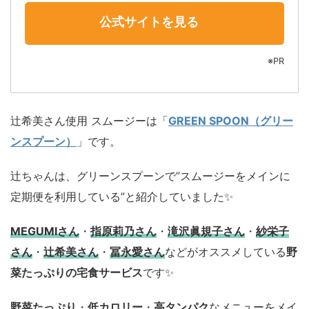
公式サイトを見る
※PR
辻希美さん使用 スムージーは「
GREEN SPOON（グリー
ンスプーン）
」です。
辻ちゃんは、グリーンスプーンで”スムージーをメインに
定期便を利用している”と紹介していました✨
MEGUMIさん
・
指原莉乃さん
・
滝沢眞規子さん
・
紗栄子
さん
・
辻希美さん
・
冨永愛さん
などがオススメしている
野
菜たっぷりの宅食サービス
です✨
野菜たっぷり
・
低カロリー
・
高タンパク
なメニューをメイ