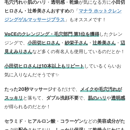
毛穴汚れ
や
肌のハリ
・
透明感
・
乾燥
が気になる方に
小田切
ヒロさん・辻希美さんおすすめ
の「
マナラ ホットクレン
ジングゲルマッサージプラス
」もオススメです！
VoCEのクレンジング・毛穴部門 第1位を獲得
したクレン
ジングで、
小田切ヒロさん
・
紗栄子さん
・
辻希美さん
・
辺
見えみりさん
など多くの有名人も使用しているのだとか！
小田切ヒロさんは10本以上もリピート
しているくらいお
気に入りなんだそうです✨
たった20秒マッサージ
するだけで、
メイクや毛穴汚れが
スッキリ
と落ちて、
ダブル洗顔不要
で、
肌のハリ
や
透明感
が得られるのだとか！
セラミド
・
ヒアルロン酸
・
コラーゲン
などの
美容成分がた
っぷり配合
されており、
しっかり保湿
して
乾燥小じわにも