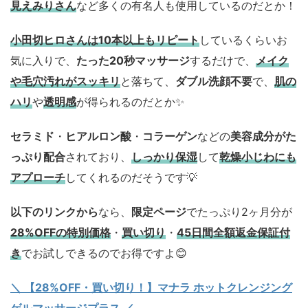
見えみりさん
など多くの有名人も使用しているのだとか！
小田切ヒロさんは10本以上もリピート
しているくらいお
気に入りで、
たった20秒マッサージ
するだけで、
メイク
や毛穴汚れがスッキリ
と落ちて、
ダブル洗顔不要
で、
肌の
ハリ
や
透明感
が得られるのだとか✨
セラミド
・
ヒアルロン酸
・
コラーゲン
などの
美容成分がた
っぷり配合
されており、
しっかり保湿
して
乾燥小じわにも
アプローチ
してくれるのだそうです💡
以下のリンクから
なら、
限定ページ
でたっぷり2ヶ月分が
28%OFFの特別価格
・
買い切り
・
45日間全額返金保証付
き
でお試しできるのでお得ですよ😊
＼ 【28%OFF・買い切り！】マナラ ホットクレンジング
ゲルマッサージプラス ／