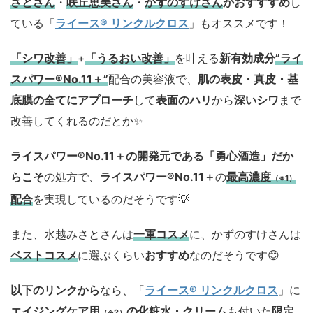
さとさん
・
咲丘恵美さん
・
かずのすけさん
がおすすすめ
し
ている「
ライース® リンクルクロス
」もオススメです！
「シワ改善」
+
「うるおい改善」
を叶える
新有効成分
”ライ
スパワー®No.11＋”
配合の美容液で、
肌の表皮・真皮・基
底膜の全てにアプローチ
して
表面のハリ
から
深いシワ
まで
改善してくれるのだとか✨
ライスパワー®No.11＋の開発元である「勇心酒造」
だか
らこそ
の処方で、
ライスパワー®No.11＋
の
最高濃度
（※1）
配合
を実現しているのだそうです💡
また、水越みさとさんは
一軍コスメ
に、かずのすけさんは
ベストコスメ
に選ぶくらい
おすすめ
なのだそうです😊
以下のリンクから
なら、「
ライース® リンクルクロス
」に
エイジングケア用
の化粧水・クリーム
も付いた
限定
（※2）