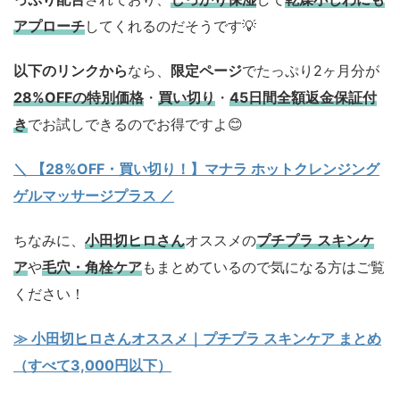
アプローチ
してくれるのだそうです💡
以下のリンクから
なら、
限定ページ
でたっぷり2ヶ月分が
28%OFFの特別価格
・
買い切り
・
45日間全額返金保証付
き
でお試しできるのでお得ですよ😊
＼ 【28%OFF・買い切り！】マナラ ホットクレンジング
ゲルマッサージプラス ／
ちなみに、
小田切ヒロさん
オススメの
プチプラ スキンケ
ア
や
毛穴・角栓ケア
もまとめているので気になる方はご覧
ください！
≫ 小田切ヒロさんオススメ｜プチプラ スキンケア まとめ
（すべて3,000円以下）