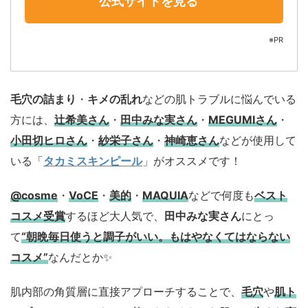
公式サイトを見る
※PR
毛穴の詰まり
・
キメの乱れ
などの肌トラブルに悩んでいる
方には、
辻希美さん
・
田中みな実さん
・
MEGUMIさん
・
小田切ヒロさん
・
紗栄子さん
・
神崎恵さん
などが使用して
いる「
タカミスキンピール
」がオススメです！
@cosme
・
VoCE
・
美的
・
MAQUIA
などで何度も
ベスト
コスメ
受賞
するほど大人気で、
田中みな実さん
にとっ
て
“朝晩毎日使うと調子がいい。もはやなくてはならない
コスメ”
なんだとか✨
肌内部の角質層に直接アプローチすることで、
毛穴
や
肌ト