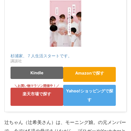
杉浦家、７人生活スタートです。
講談社
Kindle
Amazonで探す
Yahoo!ショッピングで探
楽天市場で探す
す
辻ちゃん（辻希美さん）は、モーニング娘。の元メンバー
で、今では5児の母でありながら、ブロガーやYoutuberと