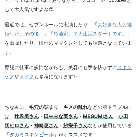
して大人気ですよね😊
最近では、セブンルールに出演したり、「
大好きな人と結
婚した、その後。
」「
杉浦家、７人生活スタートです。
」
を出版したり、憧れのママタレとしても話題となっていま
す。
育児に仕事に多忙ながらも、美容にも手を抜かずに
スキン
ケア
や
メイク
も参考になります✨
ちなみに、
毛穴の詰まり
・
キメの乱れ
などの肌トラブルに
は、
辻希美さん
・
田中みな実さん
・
MEGUMIさん
・
小田
切ヒロさん
・
神崎恵さん
・
紗栄子さん
などが使用している
「
タカミスキンピール
」がオススメです！