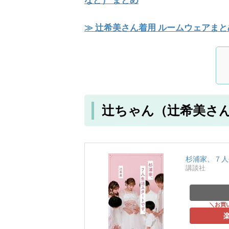
など） まとめ
≫ 辻希美さん着用 ルームウェアま
辻ちゃん（辻希美さ
杉浦家、７人
講談社