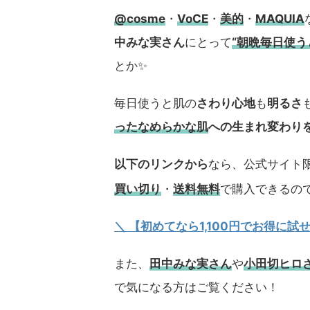
@cosme
・
VoCE
・
美的
・
MAQUIA
中みな実さん
にとって
“朝晩毎日使
とか✨
毎日使うと肌の
さわり心地
も
明るさ
ったなめらかな肌
への生まれ変わり
以下のリンクから
なら、公式サイト限
買い切り
・
送料無料
で購入できるの
＼ 【初めてなら1,100円でお得に
また、
田中みな実さん
や
小田切ヒロ
で気になる方はご覧ください！