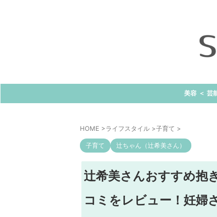
美容 ＜ 芸
HOME
>
ライフスタイル
>
子育て
>
子育て
辻ちゃん（辻希美さん）
辻希美さんおすすめ抱
コミをレビュー！妊婦