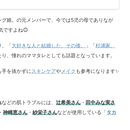
ング娘。の元メンバーで、今では5児の母でありなが
気ですよね😊
り、「
大好きな人と結婚した、その後。
」「
杉浦家、
たり、憧れのママタレとしても話題となっています。
も手を抜かずに
スキンケア
や
メイク
も参考になります✨
れ
などの肌トラブルには、
辻希美さん
・
田中みな実さ
・
神崎恵さん
・
紗栄子さん
などが使用している「
タカ