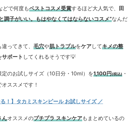
などで何度も
ベストコスメ
受賞
するほど大人気で、
田
うと調子がいい。もはやなくてはならないコスメ”
なんだ
も違ってきて、
毛穴
や
肌トラブル
を
ケア
して
キメの整
をサポート
してくれるそうです💡
定のお試しサイズ（10日分・10ml）を
1,100円
・
(税込)
でオススメです！
試せる！】タカミスキンピール お試しサイズ
／
さん
オススメの
プチプラ スキンケア
もまとめているの