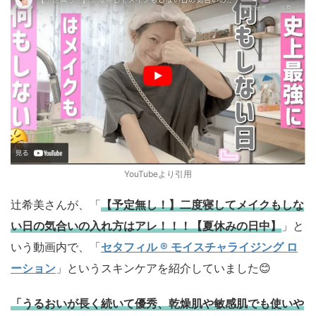
YouTubeより引用
辻希美さんが、「
【予定無し！】二度寝してメイクもしな
い日の気合いの入れ方はアレ！！！【夏休みの日中】
」と
いう動画内で、「
セタフィル ® モイスチャライジング ロ
ーション
」というスキンケアを紹介していました😊
「うるおいが長く続いて優秀、乾燥肌や敏感肌でも使いや