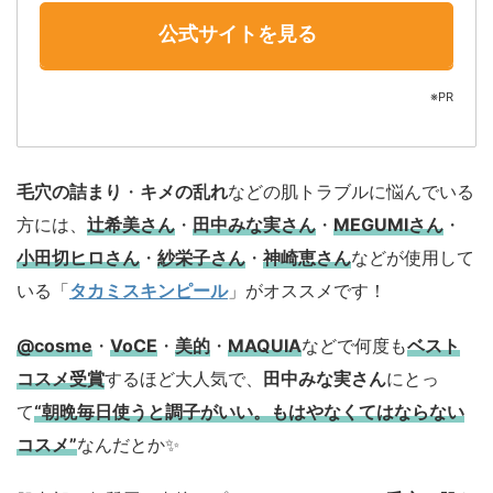
公式サイトを見る
※PR
毛穴の詰まり
・
キメの乱れ
などの肌トラブルに悩んでいる
方には、
辻希美さん
・
田中みな実さん
・
MEGUMIさん
・
小田切ヒロさん
・
紗栄子さん
・
神崎恵さん
などが使用して
いる「
タカミスキンピール
」がオススメです！
@cosme
・
VoCE
・
美的
・
MAQUIA
などで何度も
ベスト
コスメ
受賞
するほど大人気で、
田中みな実さん
にとっ
て
“朝晩毎日使うと調子がいい。もはやなくてはならない
コスメ”
なんだとか✨