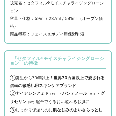
販売名：セタフィル®モイスチャライジングローシ
ョン
容量・価格：59ml / 237ml / 591ml （オープン価
格）
商品種類：フェイス＆ボディ用保湿乳液
「セタフィル®モイスチャライジングローシ
ョン」の特徴
①誕生から70年以上！
世界70カ国以上で愛される
信頼の
敏感肌用スキンケアブランド
②
ナイアシンアミド
・パンテノール
・グ
（※1）
（※1）
リセリン
配合でうるおい溢れるお肌に
（※2）
③しっかり保湿なのに
肌なじみのよいさらっとし