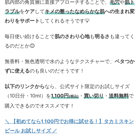
肌内部の角質層に直接アプローチすることで、
毛穴
や
肌ト
ラブル
を
ケア
して
キメの整ったなめらかな肌
への生まれ変
わりをサポート
してくれるそうです💡
毎日使い続けることで
肌のさわり心地
も
明るさ
も違ってく
るのだとか😊
無香料・無色透明で水のようなテクスチャーで、
ベタつか
ずに使える
のも良いのだそうです！
以下のリンクから
なら、公式サイト限定のお試しサイズ
（10日分・10ml）を
1,100円
・
買い切り
・
送料無料
で
(税込)
購入できるのでオススメです！
＼ 【初めてなら1,100円でお得に試せる！】タカミスキン
ピール お試しサイズ
／