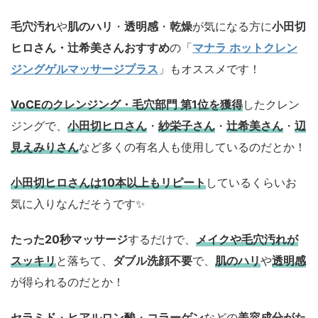
毛穴汚れ
や
肌のハリ
・
透明感
・
乾燥
が気になる方に
小田切
ヒロさん・辻希美さんおすすめ
の「
マナラ ホットクレン
ジングゲルマッサージプラス
」もオススメです！
VoCEのクレンジング・毛穴部門 第1位を獲得
したクレン
ジングで、
小田切ヒロさん
・
紗栄子さん
・
辻希美さん
・
辺
見えみりさん
など多くの有名人も使用しているのだとか！
小田切ヒロさんは10本以上もリピート
しているくらいお
気に入りなんだそうです✨
たった20秒マッサージ
するだけで、
メイクや毛穴汚れが
スッキリ
と落ちて、
ダブル洗顔不要
で、
肌のハリ
や
透明感
が得られるのだとか！
セラミド
・
ヒアルロン酸
・
コラーゲン
などの
美容成分がた