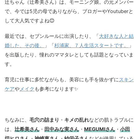
辻ちゃん（辻希美さん）は、モーニング娘。の元メンバー
で、今では5児の母でありながら、ブロガーやYoutuberと
して大人気ですよね😊
最近では、セブンルールに出演したり、「
大好きな人と結
婚した、その後。
」「
杉浦家、７人生活スタートです。
」
を出版したり、憧れのママタレとしても話題となっていま
す。
育児に仕事に多忙ながらも、美容にも手を抜かずに
スキン
ケア
や
メイク
も参考になります✨
ちなみに、
毛穴の詰まり
・
キメの乱れ
などの肌トラブルに
は、
辻希美さん
・
田中みな実さん
・
MEGUMIさん
・
小田
切ヒロさん
・
神崎恵さん
・
紗栄子さん
などが使用している