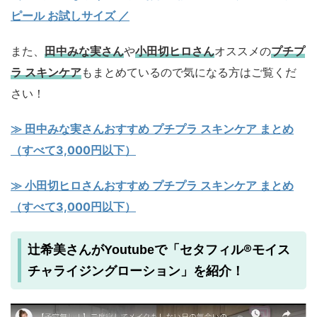
ピール お試しサイズ
／
また、
田中みな実さん
や
小田切ヒロさん
オススメの
プチプ
ラ スキンケア
もまとめているので気になる方はご覧くだ
さい！
≫ 田中みな実さんおすすめ プチプラ スキンケア まとめ
（すべて3,000円以下）
≫ 小田切ヒロさんおすすめ プチプラ スキンケア まとめ
（すべて3,000円以下）
セタフィル®モイス
辻希美さんがYoutubeで「
チャライジングローション
」を紹介！