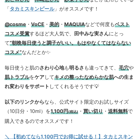
「
タカミスキンピール
」がオススメです！
@cosme
・
VoCE
・
美的
・
MAQUIA
などで何度も
ベスト
コスメ
受賞
するほど大人気で、
田中みな実さん
にとっ
て
“朝晩毎日使うと調子がいい。もはやなくてはならない
コスメ”
なんだとか✨
毎日使うと肌の
さわり心地
も
明るさ
も違ってきて、
毛穴
や
肌トラブル
を
ケア
して
キメの整ったなめらかな肌
への生ま
れ変わりをサポート
してくれるそうです💡
以下のリンクから
なら、公式サイト限定のお試しサイズ
（10日分・10ml）を
1,100円
・
買い切り
・
送料無料
で
(税込)
購入できるのでオススメです！
＼ 【初めてなら1,100円でお得に試せる！】タカミスキン