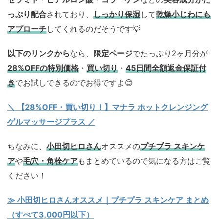
っぷり配合
されており、
しっかり保湿
して
乾燥小じわにも
アプローチ
してくれるのだそうです💡
以下のリンクから
なら、
限定ページ
でたっぷり2ヶ月分が
28%OFFの特別価格
・
買い切り
・
45日間全額返金保証付
き
でお試しできるのでお得ですよ😊
＼ 【28%OFF・買い切り！】マナラ ホットクレンジング
ゲルマッサージプラス ／
ちなみに、
小田切ヒロさん
オススメの
プチプラ スキンケ
ア
や
毛穴・角栓ケア
もまとめているので気になる方はご覧
ください！
≫ 小田切ヒロさんオススメ｜プチプラ スキンケア まとめ
（すべて3,000円以下）