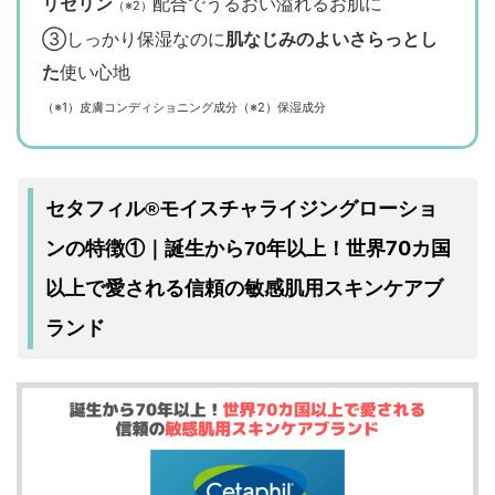
リセリン
配合でうるおい溢れるお肌に
（※2）
③しっかり保湿なのに
肌なじみのよいさらっとし
た
使い心地
（※1）皮膚コンディショニング成分（※2）保湿成分
セタフィル®モイスチャライジングローショ
世界70カ国
ンの特徴①｜誕生から70年以上！
以上で愛される
敏感肌用スキンケアブ
信頼の
ランド