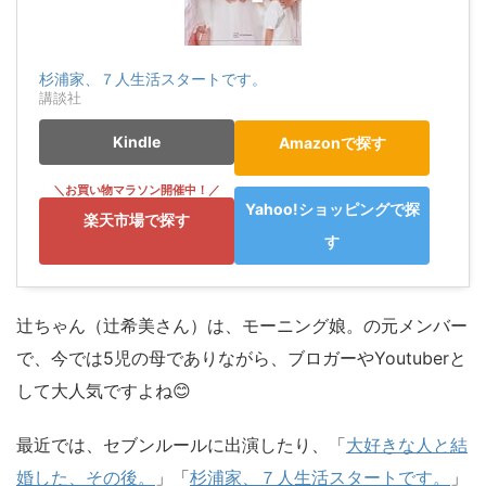
杉浦家、７人生活スタートです。
講談社
Kindle
Amazonで探す
Yahoo!ショッピングで探
楽天市場で探す
す
辻ちゃん（辻希美さん）は、モーニング娘。の元メンバー
で、今では5児の母でありながら、ブロガーやYoutuberと
して大人気ですよね😊
最近では、セブンルールに出演したり、「
大好きな人と結
婚した、その後。
」「
杉浦家、７人生活スタートです。
」