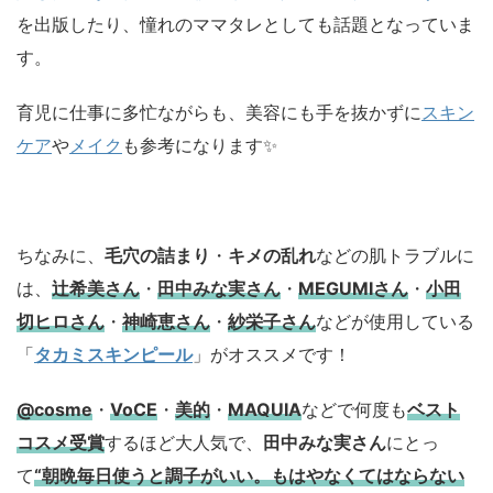
を出版したり、憧れのママタレとしても話題となっていま
す。
育児に仕事に多忙ながらも、美容にも手を抜かずに
スキン
ケア
や
メイク
も参考になります✨
ちなみに、
毛穴の詰まり
・
キメの乱れ
などの肌トラブルに
は、
辻希美さん
・
田中みな実さん
・
MEGUMIさん
・
小田
切ヒロさん
・
神崎恵さん
・
紗栄子さん
などが使用している
「
タカミスキンピール
」がオススメです！
@cosme
・
VoCE
・
美的
・
MAQUIA
などで何度も
ベスト
コスメ
受賞
するほど大人気で、
田中みな実さん
にとっ
て
“朝晩毎日使うと調子がいい。もはやなくてはならない