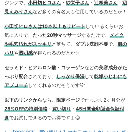
ジングで、
小田切ヒロさん
・
紗栄子さん
・
辻希美さん
・
辺
見えみりさん
など多くの有名人も使用しているのだとか！
小田切ヒロさんは10本以上もリピート
しているくらいお
気に入りで、
たった20秒マッサージ
するだけで、
メイク
や毛穴汚れがスッキリ
と落ちて、
ダブル洗顔不要
で、
肌の
ハリ
や
透明感
が得られるのだとか✨
セラミド
・
ヒアルロン酸
・
コラーゲン
などの
美容成分がた
っぷり配合
されており、
しっかり保湿
して
乾燥小じわにも
アプローチ
してくれるのだそうです💡
以下のリンクから
なら、
限定ページ
でたっぷり2ヶ月分が
28%OFFの特別価格
・
買い切り
・
45日間全額返金保証付
き
でお試しできるのでお得ですよ😊