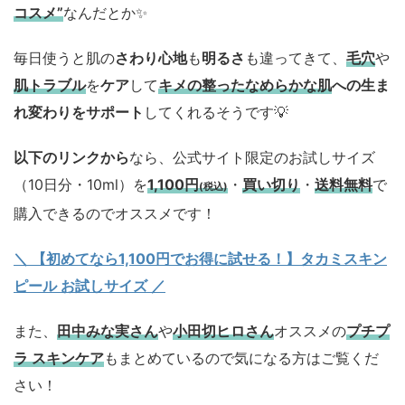
コスメ”
なんだとか✨
毎日使うと肌の
さわり心地
も
明るさ
も違ってきて、
毛穴
や
肌トラブル
を
ケア
して
キメの整ったなめらかな肌
への生ま
れ変わりをサポート
してくれるそうです💡
以下のリンクから
なら、公式サイト限定のお試しサイズ
（10日分・10ml）を
1,100円
・
買い切り
・
送料無料
で
(税込)
購入できるのでオススメです！
＼ 【初めてなら1,100円でお得に試せる！】タカミスキン
ピール お試しサイズ
／
また、
田中みな実さん
や
小田切ヒロさん
オススメの
プチプ
ラ スキンケア
もまとめているので気になる方はご覧くだ
さい！