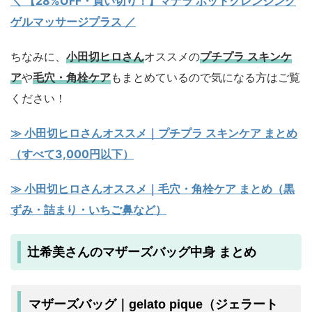
＼ 【28%OFF・買い切り！】マナラ ホットクレンジング
ゲルマッサージプラス ／
ちなみに、
小田切ヒロさん
オススメの
プチプラ スキンケ
ア
や
毛穴・角栓ケア
もまとめているので気になる方はご覧
ください！
≫ 小田切ヒロさんオススメ｜プチプラ スキンケア まとめ
（すべて3,000円以下）
≫ 小田切ヒロさんオススメ｜毛穴・角栓ケア まとめ（黒
ずみ・詰まり・いちご鼻など）
辻希美さんのマザーズバッグ中身 まとめ
マザーズバッグ｜gelato pique（ジェラート