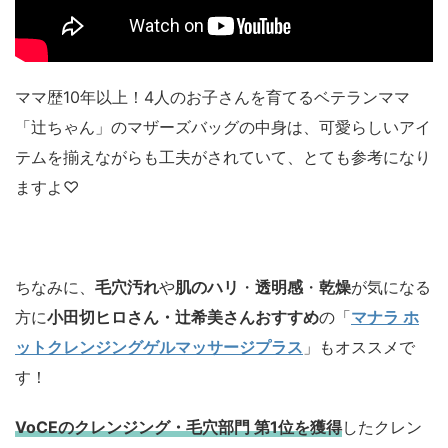
ママ歴10年以上！4人のお子さんを育てるベテランママ
「辻ちゃん」のマザーズバッグの中身は、可愛らしいアイ
テムを揃えながらも工夫がされていて、とても参考になり
ますよ♡
ちなみに、
毛穴汚れ
や
肌のハリ
・
透明感
・
乾燥
が気になる
方に
小田切ヒロさん・辻希美さんおすすめ
の「
マナラ ホ
ットクレンジングゲルマッサージプラス
」もオススメで
す！
VoCEのクレンジング・毛穴部門 第1位を獲得
したクレン