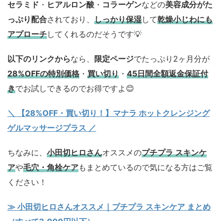
セラミド
・
ヒアルロン酸
・
コラーゲン
などの
美容成分がた
っぷり配合
されており、
しっかり保湿
して
乾燥小じわにも
アプローチ
してくれるのだそうです💡
以下のリンクから
なら、
限定ページ
でたっぷり2ヶ月分が
28%OFFの特別価格
・
買い切り
・
45日間全額返金保証付
き
でお試しできるのでお得ですよ😊
＼ 【28%OFF・買い切り！】マナラ ホットクレンジング
ゲルマッサージプラス ／
ちなみに、
小田切ヒロさん
オススメの
プチプラ スキンケ
ア
や
毛穴・角栓ケア
もまとめているので気になる方はご覧
ください！
≫ 小田切ヒロさんオススメ｜プチプラ スキンケア まとめ