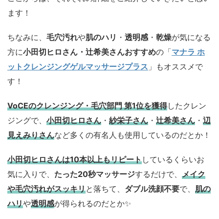
ます！
ちなみに、
毛穴汚れ
や
肌のハリ
・
透明感
・
乾燥
が気になる
方に
小田切ヒロさん・辻希美さんおすすめ
の「
マナラ ホ
ットクレンジングゲルマッサージプラス
」もオススメで
す！
VoCEのクレンジング・毛穴部門 第1位を獲得
したクレン
ジングで、
小田切ヒロさん
・
紗栄子さん
・
辻希美さん
・
辺
見えみりさん
など多くの有名人も使用しているのだとか！
小田切ヒロさんは10本以上もリピート
しているくらいお
気に入りで、
たった20秒マッサージ
するだけで、
メイク
や毛穴汚れがスッキリ
と落ちて、
ダブル洗顔不要
で、
肌の
ハリ
や
透明感
が得られるのだとか✨