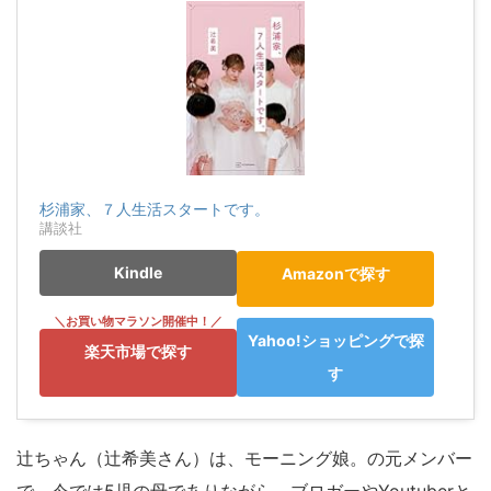
杉浦家、７人生活スタートです。
講談社
Kindle
Amazonで探す
Yahoo!ショッピングで探
楽天市場で探す
す
辻ちゃん（辻希美さん）は、モーニング娘。の元メンバー
で、今では5児の母でありながら、ブロガーやYoutuberと