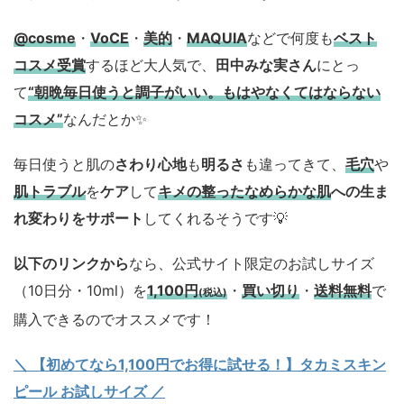
@cosme
・
VoCE
・
美的
・
MAQUIA
などで何度も
ベスト
コスメ
受賞
するほど大人気で、
田中みな実さん
にとっ
て
“朝晩毎日使うと調子がいい。もはやなくてはならない
コスメ”
なんだとか✨
毎日使うと肌の
さわり心地
も
明るさ
も違ってきて、
毛穴
や
肌トラブル
を
ケア
して
キメの整ったなめらかな肌
への生ま
れ変わりをサポート
してくれるそうです💡
以下のリンクから
なら、公式サイト限定のお試しサイズ
（10日分・10ml）を
1,100円
・
買い切り
・
送料無料
で
(税込)
購入できるのでオススメです！
＼ 【初めてなら1,100円でお得に試せる！】タカミスキン
ピール お試しサイズ
／