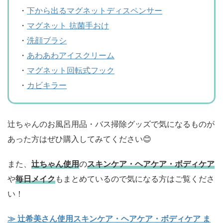
・
下から出るマグネットディスペンサー
・
マグネット 抗菌手おけ
・
洗顔ブラシ
・
あわあわアイスクリーム
・
マグネット回転式フック
・
カビキラー
辻ちゃんのお風呂用品・バス掃除グッズで気になるものが
あった方はぜひ購入してみてください😊
また、
辻ちゃん使用
の
スキンケア・ヘアケア・ボディケア
や
毎日メイク
もまとめているので気になる方はご覧くださ
い！
≫ 辻希美さん使用スキンケア・ヘアケア・ボディケア ま