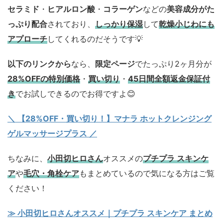
セラミド
・
ヒアルロン酸
・
コラーゲン
などの
美容成分がた
っぷり配合
されており、
しっかり保湿
して
乾燥小じわにも
アプローチ
してくれるのだそうです💡
以下のリンクから
なら、
限定ページ
でたっぷり2ヶ月分が
28%OFFの特別価格
・
買い切り
・
45日間全額返金保証付
き
でお試しできるのでお得ですよ😊
＼ 【28%OFF・買い切り！】マナラ ホットクレンジング
ゲルマッサージプラス ／
ちなみに、
小田切ヒロさん
オススメの
プチプラ スキンケ
ア
や
毛穴・角栓ケア
もまとめているので気になる方はご覧
ください！
≫ 小田切ヒロさんオススメ｜プチプラ スキンケア まとめ