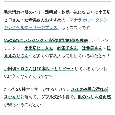
毛穴汚れ
や
肌のハリ
・
透明感
・
乾燥
が気になる方に
小田切
ヒロさん・辻希美さんおすすめ
の「
マナラ ホットクレン
ジングゲルマッサージプラス
」もオススメです！
VoCEのクレンジング・毛穴部門 第1位を獲得
したクレン
ジングで、
小田切ヒロさん
・
紗栄子さん
・
辻希美さん
・
辺
見えみりさん
など多くの有名人も使用しているのだとか！
小田切ヒロさんは10本以上もリピート
しているくらいお
気に入りなんだそうです✨
たった20秒マッサージ
するだけで、
メイクや毛穴汚れが
スッキリ
と落ちて、
ダブル洗顔不要
で、
肌のハリ
や
透明感
が得られるのだとか！