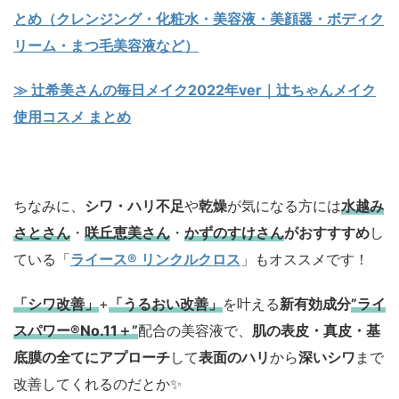
とめ（クレンジング・化粧水・美容液・美顔器・ボディク
リーム・まつ毛美容液など）
≫ 辻希美さんの毎日メイク2022年ver｜辻ちゃんメイク
使用コスメ まとめ
ちなみに、
シワ・ハリ不足
や
乾燥
が気になる方には
水越み
さとさん
・
咲丘恵美さん
・
かずのすけさん
がおすすすめ
し
ている「
ライース® リンクルクロス
」もオススメです！
「シワ改善」
+
「うるおい改善」
を叶える
新有効成分
”ライ
スパワー®No.11＋”
配合の美容液で、
肌の表皮・真皮・基
底膜の全てにアプローチ
して
表面のハリ
から
深いシワ
まで
改善してくれるのだとか✨