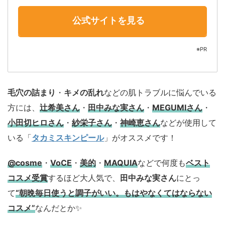
公式サイトを見る
※PR
毛穴の詰まり
・
キメの乱れ
などの肌トラブルに悩んでいる
方には、
辻希美さん
・
田中みな実さん
・
MEGUMIさん
・
小田切ヒロさん
・
紗栄子さん
・
神崎恵さん
などが使用して
いる「
タカミスキンピール
」がオススメです！
@cosme
・
VoCE
・
美的
・
MAQUIA
などで何度も
ベスト
コスメ
受賞
するほど大人気で、
田中みな実さん
にとっ
て
“朝晩毎日使うと調子がいい。もはやなくてはならない
コスメ”
なんだとか✨