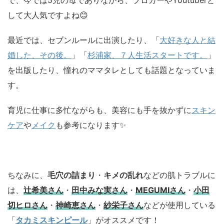
して大人気ですよね😊
最近では、セブンルールに出演したり、「
大好きな人と結
婚した、その後。
」「
杉浦家、７人生活スタートです。
」
を出版したり、憧れのママタレとしても話題となっていま
す。
育児に仕事に多忙ながらも、美容にも手を抜かずに
スキン
ケア
や
メイク
も参考になります✨
ちなみに、
毛穴の詰まり
・
キメの乱れ
などの肌トラブルに
は、
辻希美さん
・
田中みな実さん
・
MEGUMIさん
・
小田
切ヒロさん
・
神崎恵さん
・
紗栄子さん
などが使用している
「
タカミスキンピール
」がオススメです！