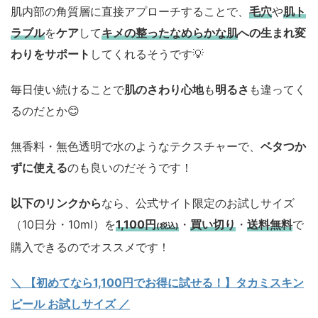
肌内部の角質層に直接アプローチすることで、
毛穴
や
肌ト
ラブル
を
ケア
して
キメの整ったなめらかな肌
への生まれ変
わりをサポート
してくれるそうです💡
毎日使い続けることで
肌のさわり心地
も
明るさ
も違ってく
るのだとか😊
無香料・無色透明で水のようなテクスチャーで、
ベタつか
ずに使える
のも良いのだそうです！
以下のリンクから
なら、公式サイト限定のお試しサイズ
（10日分・10ml）を
1,100円
・
買い切り
・
送料無料
で
(税込)
購入できるのでオススメです！
＼ 【初めてなら1,100円でお得に試せる！】タカミスキン
ピール お試しサイズ
／