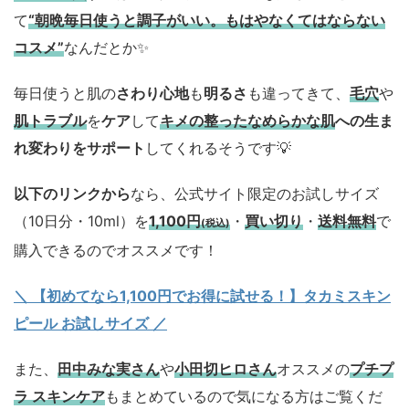
て
“朝晩毎日使うと調子がいい。もはやなくてはならない
コスメ”
なんだとか✨
毎日使うと肌の
さわり心地
も
明るさ
も違ってきて、
毛穴
や
肌トラブル
を
ケア
して
キメの整ったなめらかな肌
への生ま
れ変わりをサポート
してくれるそうです💡
以下のリンクから
なら、公式サイト限定のお試しサイズ
（10日分・10ml）を
1,100円
・
買い切り
・
送料無料
で
(税込)
購入できるのでオススメです！
＼ 【初めてなら1,100円でお得に試せる！】タカミスキン
ピール お試しサイズ
／
また、
田中みな実さん
や
小田切ヒロさん
オススメの
プチプ
ラ スキンケア
もまとめているので気になる方はご覧くだ