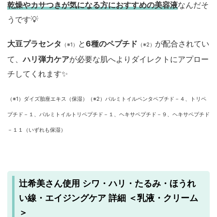
乾燥やカサつきが気になる方におすすめの美容液
なんだそ
うです💡
大豆プラセンタ
と
6種のペプチド
が配合されてい
（※1）
（※2）
て、
ハリ弾力ケア
が必要な肌へよりダイレクトにアプロー
チしてくれます✨
（※1）ダイズ胎座エキス（保湿）（※2）パルミトイルペンタペプチド－４、トリペ
プチド－１、パルミトイルトリペプチド－１、ヘキサペプチド－９、ヘキサペプチド
－１１（いずれも保湿）
辻希美さん使用 シワ・ハリ・たるみ・ほうれ
い線・エイジングケア 詳細 ＜乳液・クリーム
＞