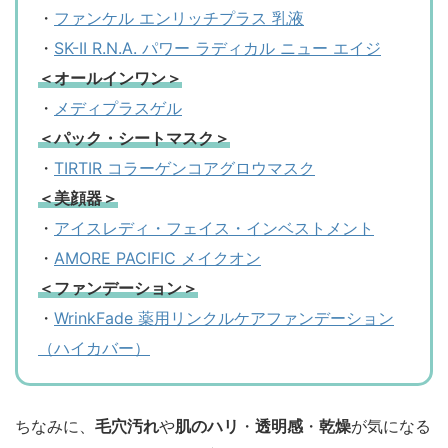
・
ファンケル エンリッチプラス 乳液
・
SK-II R.N.A. パワー ラディカル ニュー エイジ
＜オールインワン＞
・
メディプラスゲル
＜パック・シートマスク＞
・
TIRTIR コラーゲンコアグロウマスク
＜美顔器＞
・
アイスレディ・フェイス・インベストメント
・
AMORE PACIFIC メイクオン
＜ファンデーション＞
・
WrinkFade 薬用リンクルケアファンデーション
（ハイカバー）
ちなみに、
毛穴汚れ
や
肌のハリ
・
透明感
・
乾燥
が気になる