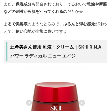
また、
保湿成分
も配合されており、うるおいで
乾燥や摩擦
などの刺激から肌を守ってくれる
のだとか💡
まるで美容液
のようなとろみで、
ぷるんと弾む感覚
が味わ
えて、
使い心地が非常に良い
ですよ！
SK-II R.N.A.
辻希美さん使用 乳液・クリーム｜
パワー ラディカル ニュー エイジ