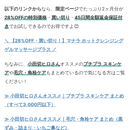
以下のリンクから
なら、
限定ページ
でたっぷり2ヶ月分が
28%OFFの特別価格
・
買い切り
・
45日間全額返金保証付
き
でお試しできるのでお得ですよ😊
＼ 【28%OFF・買い切り！】マナラ ホットクレンジング
ゲルマッサージプラス ／
ちなみに、
小田切ヒロさん
オススメの
プチプラ スキンケ
ア
や
毛穴・角栓ケア
もまとめているので気になる方はご覧
ください！
≫ 小田切ヒロさんオススメ｜プチプラ スキンケア まとめ
（すべて3,000円以下）
≫ 小田切ヒロさんオススメ｜毛穴・角栓ケア まとめ（黒
ずみ・詰まり・いちご鼻など）