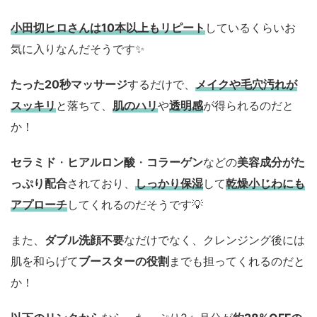
小田切ヒロさんは10本以上もリピート
しているくらいお
気に入りなんだそうです✨
たった20秒マッサージ
するだけで、
メイクや毛穴汚れが
スッキリ
と落ちて、
肌のハリ
や
透明感
が得られるのだと
か！
セラミド
・
ヒアルロン酸
・
コラーゲン
などの
美容成分がた
っぷり配合
されており、
しっかり保湿
して
乾燥小じわにも
アプローチ
してくれるのだそうです💡
また、
ダブル洗顔不要
なだけでなく、クレンジング後には
肌を和らげて
ブースターの役割
までも担ってくれるのだと
か！