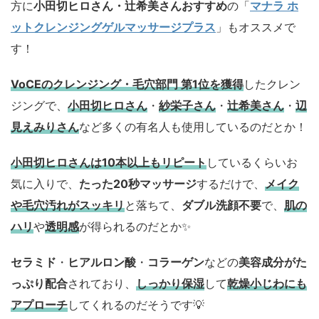
方に
小田切ヒロさん・辻希美さんおすすめ
の「
マナラ ホ
ットクレンジングゲルマッサージプラス
」もオススメで
す！
VoCEのクレンジング・毛穴部門 第1位を獲得
したクレン
ジングで、
小田切ヒロさん
・
紗栄子さん
・
辻希美さん
・
辺
見えみりさん
など多くの有名人も使用しているのだとか！
小田切ヒロさんは10本以上もリピート
しているくらいお
気に入りで、
たった20秒マッサージ
するだけで、
メイク
や毛穴汚れがスッキリ
と落ちて、
ダブル洗顔不要
で、
肌の
ハリ
や
透明感
が得られるのだとか✨
セラミド
・
ヒアルロン酸
・
コラーゲン
などの
美容成分がた
っぷり配合
されており、
しっかり保湿
して
乾燥小じわにも
アプローチ
してくれるのだそうです💡