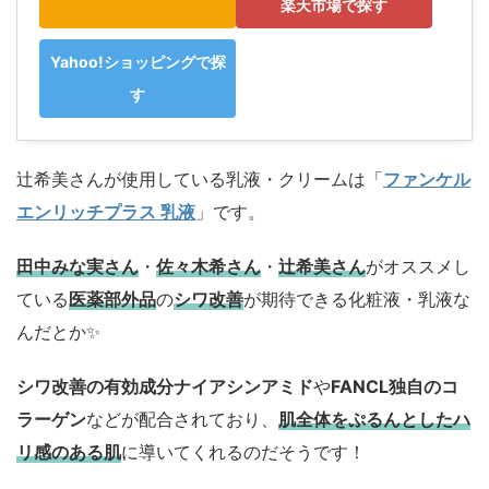
楽天市場で探す
Yahoo!ショッピングで探
す
辻希美さんが使用している乳液・クリームは「
ファンケル
エンリッチプラス 乳液
」です。
田中みな実さん
・
佐々木希さん
・
辻希美さん
がオススメし
ている
医薬部外品
の
シワ改善
が期待できる化粧液・乳液な
んだとか✨
シワ改善の有効成分ナイアシンアミド
や
FANCL独自のコ
ラーゲン
などが配合されており、
肌全体をぷるんとしたハ
リ感のある肌
に導いてくれるのだそうです！