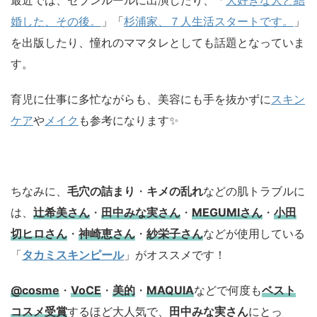
婚した、その後。
」「
杉浦家、７人生活スタートです。
」
を出版したり、憧れのママタレとしても話題となっていま
す。
育児に仕事に多忙ながらも、美容にも手を抜かずに
スキン
ケア
や
メイク
も参考になります✨
ちなみに、
毛穴の詰まり
・
キメの乱れ
などの肌トラブルに
は、
辻希美さん
・
田中みな実さん
・
MEGUMIさん
・
小田
切ヒロさん
・
神崎恵さん
・
紗栄子さん
などが使用している
「
タカミスキンピール
」がオススメです！
@cosme
・
VoCE
・
美的
・
MAQUIA
などで何度も
ベスト
コスメ
受賞
するほど大人気で、
田中みな実さん
にとっ