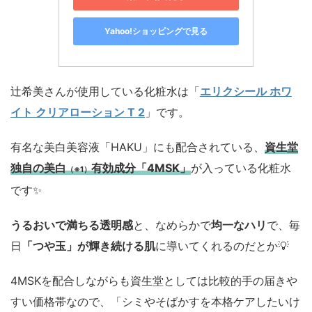
Yahoo!ショッピングで見る
辻希美さんが使用している化粧水は「
エリクシール ホワ
イト クリアローション T 2
」です。
有名な美白美容液「HAKU」にも配合されている、
資生堂
独自の美白
有効成分「4MSK」
が入っている化粧水
（※1）
です✨
うるおいで満ちる透明感
と、なめらかで
均一なハリ
で、毎
日
「つや玉」が輝き続ける肌
に導いてくれるのだとか💡
4MSKを配合しながらも資生堂としては比較的手の届きや
すい価格帯なので、「シミやそばかすを本格ケアしたいけ