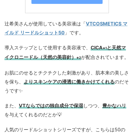
辻希美さんが使用している美容液は「
VTCOSMETICS マ
イルド リードルショット50
」です。
導入ステップとして使用する美容液で、
CICA
と天然マ
※1
イクロニードル（天然の美容針）
が配合されています。
※2
お肌にのせるとチクチクした刺激があり、肌本来の美しさ
を保ち、
よりスキンケアの浸透に働きかけてくれる
のだそ
うです✨
また、
VTならではの独自成分で保湿
しつつ、
豊かなハリ
を与えてくれるのだとか💡
人気のリードルショットシリーズですが、こちらは50の