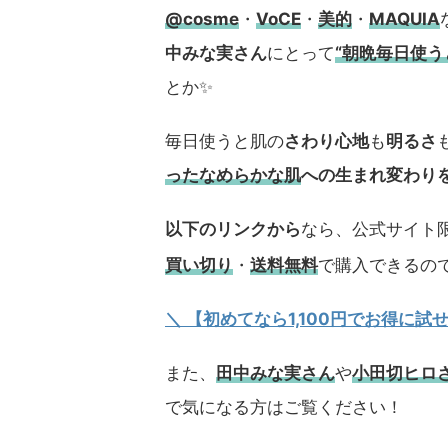
@cosme
・
VoCE
・
美的
・
MAQUIA
中みな実さん
にとって
“朝晩毎日使
とか✨
毎日使うと肌の
さわり心地
も
明るさ
ったなめらかな肌
への生まれ変わり
以下のリンクから
なら、公式サイト限
買い切り
・
送料無料
で購入できるの
＼ 【初めてなら1,100円でお得に
また、
田中みな実さん
や
小田切ヒロ
で気になる方はご覧ください！