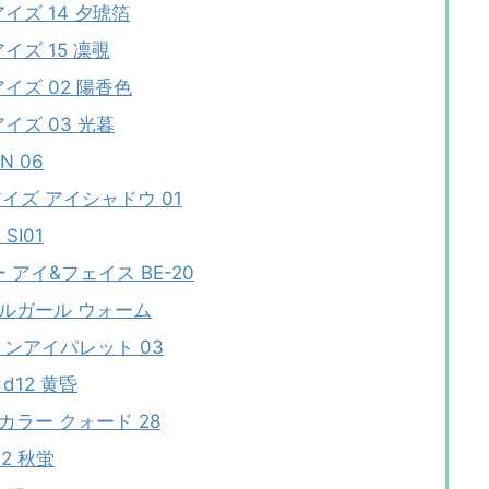
イズ 14 夕琥箔
イズ 15 凛覗
イズ 02 陽香色
イズ 03 光暮
 06
 アイズ アイシャドウ 01
I01
アイ&フェイス BE-20
 ルガール ウォーム
ョンアイパレット 03
d12 黄昏
カラー クォード 28
2 秋蛍