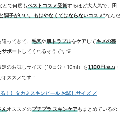
などで何度も
ベストコスメ
受賞
するほど大人気で、
田
うと調子がいい。もはやなくてはならないコスメ”
なんだ
も違ってきて、
毛穴
や
肌トラブル
を
ケア
して
キメの整
をサポート
してくれるそうです💡
定のお試しサイズ（10日分・10ml）を
1,100円
・
(税込)
でオススメです！
試せる！】タカミスキンピール お試しサイズ
／
さん
オススメの
プチプラ スキンケア
もまとめているの