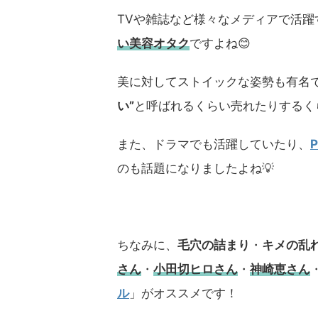
TVや雑誌など様々なメディアで活躍
い美容オタク
ですよね😊
美に対してストイックな姿勢も有名
い”
と呼ばれるくらい売れたりするく
また、ドラマでも活躍していたり、
のも話題になりましたよね💡
ちなみに、
毛穴の詰まり
・
キメの乱
さん
・
小田切ヒロさん
・
神崎恵さん
ル
」がオススメです！