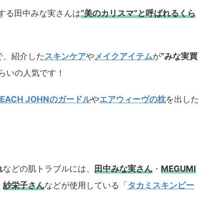
する田中みな実さんは
“美のカリスマ”と呼ばれるくら
で、紹介した
スキンケア
や
メイクアイテム
が
“みな実買
らいの人気です！
PEACH JOHNのガードル
や
エアウィーヴの枕
を出した
れ
などの肌トラブルには、
田中みな実さん
・
MEGUMI
・
紗栄子さん
などが使用している「
タカミスキンピー