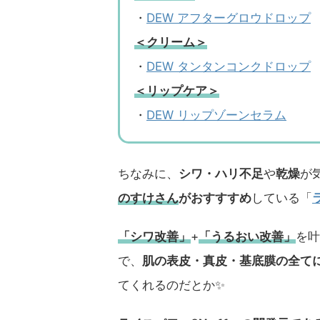
・
DEW アフターグロウドロップ
＜クリーム＞
・
DEW タンタンコンクドロップ
＜リップケア＞
・
DEW リップゾーンセラム
ちなみに、
シワ・ハリ不足
や
乾燥
が
のすけさん
がおすすすめ
している「
「シワ改善」
+
「うるおい改善」
を叶
で、
肌の表皮・真皮・基底膜の全て
てくれるのだとか✨