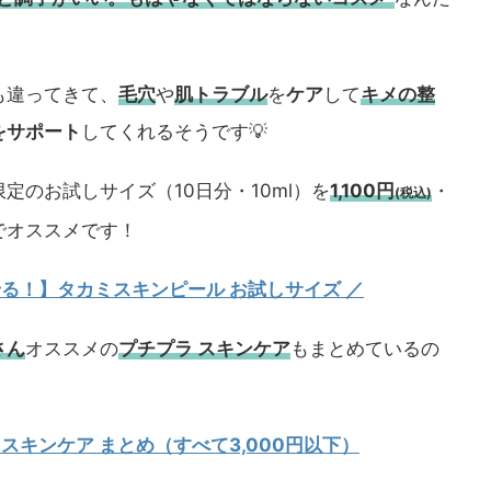
も違ってきて、
毛穴
や
肌トラブル
を
ケア
して
キメの整
をサポート
してくれるそうです💡
定のお試しサイズ（10日分・10ml）を
1,100円
・
(税込)
でオススメです！
試せる！】タカミスキンピール お試しサイズ
／
さん
オススメの
プチプラ スキンケア
もまとめているの
 スキンケア まとめ（すべて3,000円以下）