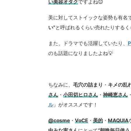
い美容オタク
ですよね😊
美に対してストイックな姿勢も有名
い”
と呼ばれるくらい売れたりするく
また、ドラマでも活躍していたり、
のも話題になりましたよね💡
ちなみに、
毛穴の詰まり
・
キメの乱
さん
・
小田切ヒロさん
・
神崎恵さん
ル
」がオススメです！
@cosme
・
VoCE
・
美的
・
MAQUIA
中みな実さん
にとって
“朝晩毎日使