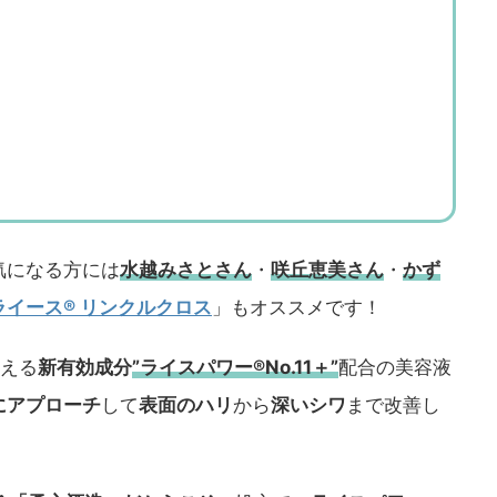
気になる方には
水越みさとさん
・
咲丘恵美さん
・
かず
ライース® リンクルクロス
」もオススメです！
える
新有効成分
”ライスパワー®No.11＋”
配合の美容液
にアプローチ
して
表面のハリ
から
深いシワ
まで改善し