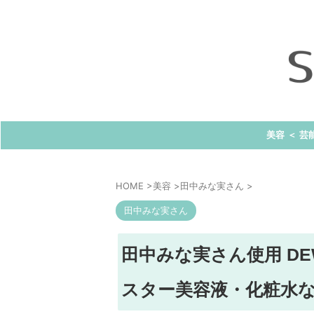
美容 ＜ 芸
HOME
>
美容
>
田中みな実さん
>
田中みな実さん
田中みな実さん使用 D
スター美容液・化粧水