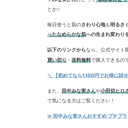
とか✨
毎日使うと肌の
さわり心地
も
明るさ
ったなめらかな肌
への生まれ変わり
以下のリンクから
なら、公式サイト限
買い切り
・
送料無料
で購入できるの
＼ 【初めてなら1,100円でお得に
また、
田中みな実さん
や
小田切ヒロ
で気になる方はご覧ください！
≫ 田中みな実さんおすすめ プチプラ