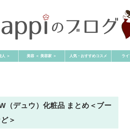
能人 ＞
美容 ＜ 美容家 ＞
人気・おすすめコスメ
ライ
EW（デュウ）化粧品 まとめ＜ブー
など＞