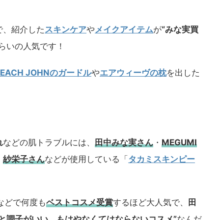
で、紹介した
スキンケア
や
メイクアイテム
が
“みな実買
らいの人気です！
PEACH JOHNのガードル
や
エアウィーヴの枕
を出した
れ
などの肌トラブルには、
田中みな実さん
・
MEGUMI
・
紗栄子さん
などが使用している「
タカミスキンピー
などで何度も
ベストコスメ
受賞
するほど大人気で、
田
うと調子がいい。もはやなくてはならないコスメ”
なんだ