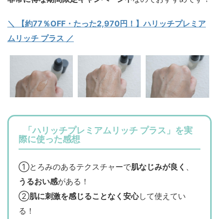
＼ 【約77％OFF・たった2,970円！】ハリッチプレミア
ムリッチ プラス ／
「ハリッチプレミアムリッチ プラス」を実
際に使った感想
①とろみのあるテクスチャーで
肌なじみが良く
、
うるおい感
がある！
②
肌に刺激を感じることなく安心
して使えてい
る！