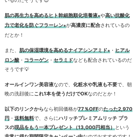
いるのだそうです😊
肌の再生力を高めるヒト幹細胞順化培養液
や
高い抗酸化
※
力で老化を防ぐフラーレン
が
高濃度に配合
されているの
※
だとか！
また、
肌の保湿環境を高めるナイアシンアミド
・
ヒアル
※
ロン酸
・
コラーゲン
・
セラミド
なども配合されているのだ
そうです💡
オールインワン美容液
なので、
化粧水や乳液も不要
で、朝
晩の洗顔後に
これ1本を使うだけでOK
なのだとか！
以下のリンクから
なら初回価格が
77
％OFF
の
たった2,970
円
・
送料無料
で、さらに
ハリッチプレミアムリッチ プラ
スの
現品をもう一本プレゼント（13,000円相当）
という
非常に得な期間限定キャンペーン中
なのでおすすめです！