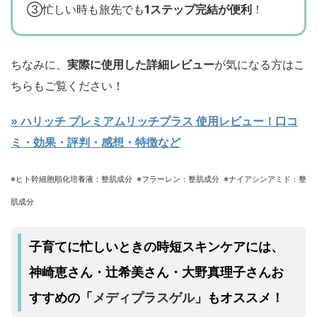
③忙しい時も旅先でも
1ステップ完結が便利
！
ちなみに、
実際に使用した詳細レビュー
が気になる方はこ
ちらもご覧ください！
» ハリッチ プレミアムリッチプラス 使用レビュー！口コ
ミ・効果・評判・感想・特徴など
※ヒト幹細胞順化培養液：整肌成分 ※フラーレン：整肌成分 ※ナイアシンアミド：整
肌成分
時短スキンケア
子育てに忙しいときの
には、
神崎恵さん・辻希美さん・大野真理子さんお
「
メディプラスゲル
」
すすめの
もオススメ！