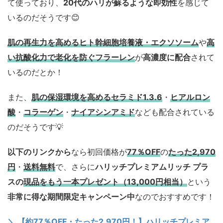
て使っており、
20代のハリが蘇るような即効性
を感じて
いるのだそうです😊
肌の再生力を高めるヒト幹細胞培養液・エクソソーム
や
高
い抗酸化力で老化を防ぐフラーレン
が
高濃度に配合
されて
いるのだとか！
また、
肌の保湿環境を高めるセラミド1.3.6
・
ヒアルロン
酸
・
コラーゲン
・
ナイアシンアミド
なども配合されている
のだそうです💡
以下のリンクから
なら初回価格が
77
％OFF
の
たった2,970
円
・
送料無料
で、さらに
ハリッチプレミアムリッチ プラ
スの
現品をもう一本プレゼント（13,000円相当）
という
非常に得な期間限定キャンペーン中
なのでおすすめです！
＼ 【約77％OFF・たった2,970円！】ハリッチプレミア