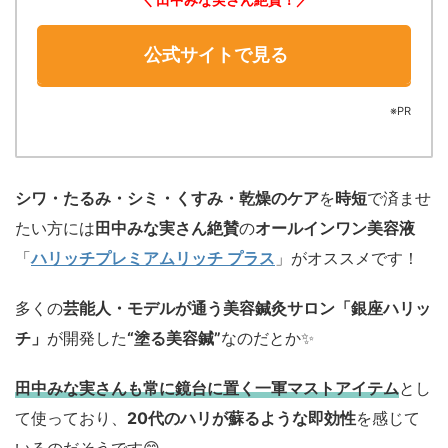
公式サイトで見る
※PR
シワ・たるみ・シミ・くすみ・乾燥のケア
を
時短
で済ませ
たい方には
田中みな実さん
絶賛
の
オールインワン美容液
「
ハリッチプレミアムリッチ プラス
」がオススメです！
多くの
芸能人・モデルが通う美容鍼灸サロン「銀座ハリッ
チ」
が開発した
“塗る美容鍼”
なのだとか✨
田中みな実さんも常に鏡台に置く一軍マストアイテム
とし
て使っており、
20代のハリが蘇るような即効性
を感じて