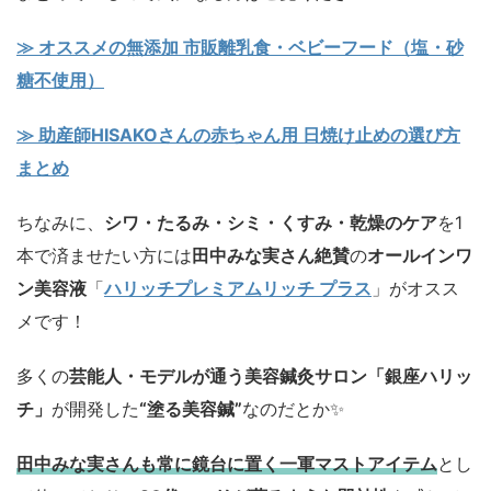
≫ オススメの無添加 市販離乳食・ベビーフード（塩・砂
糖不使用）
≫ 助産師HISAKOさんの赤ちゃん用 日焼け止めの選び方
まとめ
ちなみに、
シワ・たるみ・シミ・くすみ・乾燥のケア
を1
本で済ませたい方には
田中みな実さん絶賛
の
オールインワ
ン美容液
「
ハリッチプレミアムリッチ プラス
」がオスス
メです！
多くの
芸能人・モデルが通う美容鍼灸サロン「銀座ハリッ
チ」
が開発した
“塗る美容鍼”
なのだとか✨
田中みな実さんも常に鏡台に置く一軍マストアイテム
とし