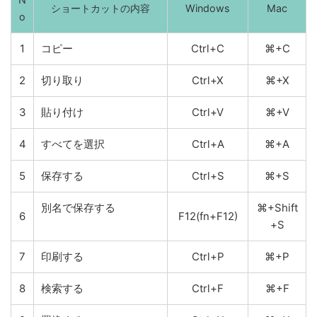
ショートカットの内容
Windows
Mac
o
1
コピー
Ctrl+C
⌘+C
2
切り取り
Ctrl+X
⌘+X
3
貼り付け
Ctrl+V
⌘+V
4
すべてを選択
Ctrl+A
⌘+A
5
保存する
Ctrl+S
⌘+S
別名で保存する
⌘+Shift
6
F12(fn+F12)
+S
7
印刷する
Ctrl+P
⌘+P
8
検索する
Ctrl+F
⌘+F