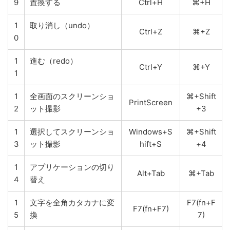
9
置換する
Ctrl+H
⌘+H
1
取り消し（undo）
Ctrl+Z
⌘+Z
0
1
進む（redo）
Ctrl+Y
⌘+Y
1
1
全画面のスクリーンショ
⌘+Shift
PrintScreen
2
ット撮影
+3
1
選択してスクリーンショ
Windows+S
⌘+Shift
3
ット撮影
hift+S
+4
1
アプリケーションの切り
Alt+Tab
⌘+Tab
4
替え
1
文字を全角カタカナに変
F7(fn+F
F7(fn+F7)
5
換
7)