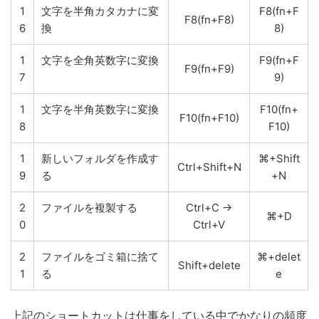
1
文字を半角カタカナに変
F8(fn+F
F8(fn+F8)
6
換
8)
1
文字を全角英数字に変換
F9(fn+F
F9(fn+F9)
7
9)
1
文字を半角英数字に変換
F10(fn+
F10(fn+F10)
8
F10)
1
新しいフォルダを作成す
⌘+Shift
Ctrl+Shift+N
9
る
+N
2
ファイルを複製する
Ctrl+C →
⌘+D
0
Ctrl+V
2
ファイルをゴミ箱に捨て
⌘+delet
Shift+delete
1
る
e
上記のショートカットは仕事をしている中でかなりの頻度