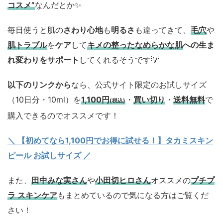
コスメ”
なんだとか✨
毎日使うと肌の
さわり心地
も
明るさ
も違ってきて、
毛穴
や
肌トラブル
を
ケア
して
キメの整ったなめらかな肌
への生ま
れ変わりをサポート
してくれるそうです💡
以下のリンクから
なら、公式サイト限定のお試しサイズ
（10日分・10ml）を
1,100円
・
買い切り
・
送料無料
で
(税込)
購入できるのでオススメです！
＼ 【初めてなら1,100円でお得に試せる！】タカミスキン
ピール お試しサイズ
／
また、
田中みな実さん
や
小田切ヒロさん
オススメの
プチプ
ラ スキンケア
もまとめているので気になる方はご覧くだ
さい！