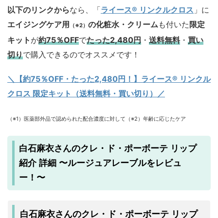
以下のリンクから
なら、「
ライース® リンクルクロス
」に
エイジングケア用
の化粧水・クリーム
も付いた
限定
（※2）
キット
が
約75％OFF
で
たった2,480円
・
送料無料
・
買い
切り
で購入できるのでオススメです！
＼【約75％OFF・たった2,480円！
】ライース® リンクル
クロス 限定キット（送料無料・買い切り）／
（※1）医薬部外品で認められた配合濃度に対して（※2）年齢に応じたケア
白石麻衣さんのクレ・ド・ポーボーテ リップ
紹介 詳細 〜ルージュアレーブルをレビュ
ー！〜
白石麻衣さんのクレ・ド・ポーボーテ リップ