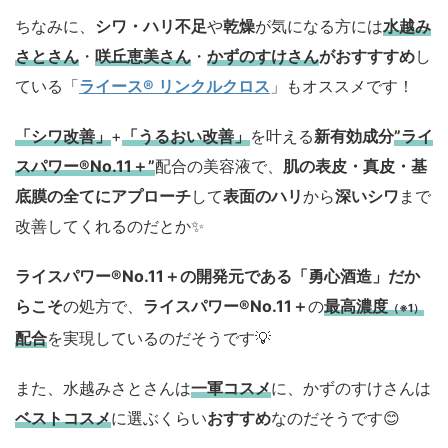
ちなみに、
シワ・ハリ不足
や
乾燥
が気になる方には
水越み
さとさん
・
咲丘恵美さん
・
かずのすけさん
がおすすすめ
し
ている「
ライース® リンクルクロス
」もオススメです！
「シワ改善」
+
「うるおい改善」
を叶える
新有効成分
”ライ
スパワー®No.11＋”
配合の美容液で、
肌の表皮・真皮・基
底膜の全てにアプローチ
して
表面のハリ
から
深いシワ
まで
改善してくれるのだとか✨
ライスパワー®No.11＋の開発元である「勇心酒造」
だか
らこそ
の処方で、
ライスパワー®No.11＋
の
最高濃度
（※1）
配合
を実現しているのだそうです💡
また、水越みさとさんは
一軍コスメ
に、かずのすけさんは
ベストコスメ
に選ぶくらい
おすすめ
なのだそうです😊