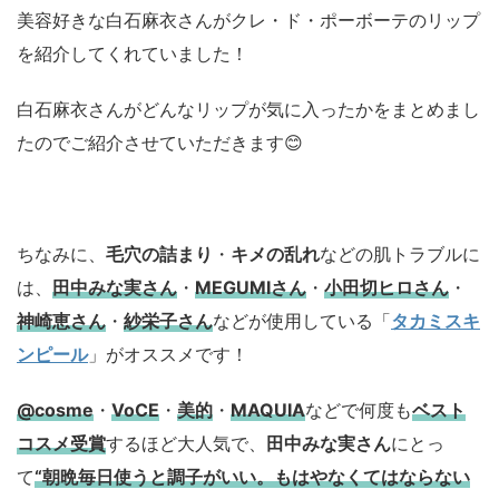
美容好きな白石麻衣さんがクレ・ド・ポーボーテのリップ
を紹介してくれていました！
白石麻衣さんがどんなリップが気に入ったかをまとめまし
たのでご紹介させていただきます😊
ちなみに、
毛穴の詰まり
・
キメの乱れ
などの肌トラブルに
は、
田中みな実さん
・
MEGUMIさん
・
小田切ヒロさん
・
神崎恵さん
・
紗栄子さん
などが使用している「
タカミスキ
ンピール
」がオススメです！
@cosme
・
VoCE
・
美的
・
MAQUIA
などで何度も
ベスト
コスメ
受賞
するほど大人気で、
田中みな実さん
にとっ
て
“朝晩毎日使うと調子がいい。もはやなくてはならない