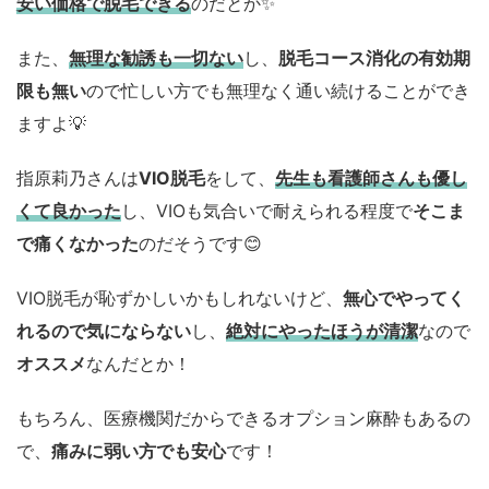
安い価格で脱毛できる
のだとか✨
また、
無理な勧誘も一切ない
し、
脱毛コース消化の有効期
限も無い
ので忙しい方でも無理なく通い続けることができ
ますよ💡
指原莉乃さんは
VIO脱毛
をして、
先生も看護師さんも優し
くて良かった
し、VIOも気合いで耐えられる程度で
そこま
で痛くなかった
のだそうです😊
VIO脱毛が恥ずかしいかもしれないけど、
無心でやってく
れるので気にならない
し、
絶対にやったほうが清潔
なので
オススメ
なんだとか！
もちろん、医療機関だからできるオプション麻酔もあるの
で、
痛みに弱い方でも安心
です！