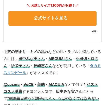
＼ お試しサイズ1,100円がお得！／
公式サイトを見る
※PR
毛穴の詰まり
・
キメの乱れ
などの肌トラブルに悩んでいる
方には、
田中みな実さん
・
MEGUMIさん
・
小田切ヒロさ
ん
・
紗栄子さん
・
神崎恵さん
などが使用している「
タカミ
スキンピール
」がオススメです！
@cosme
・
VoCE
・
美的
・
MAQUIA
などで何度も
ベスト
コスメ
受賞
するほど大人気で、
田中みな実さん
にとっ
て
“朝晩毎日使うと調子がいい。もはやなくてはならない