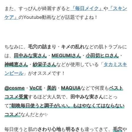
また、すっぴんが綺麗すぎると
「毎日メイク」
や
「スキン
ケア」
のYoutube動画などが話題ですよね！
ちなみに、
毛穴の詰まり
・
キメの乱れ
などの肌トラブルに
は、
田中みな実さん
・
MEGUMIさん
・
小田切ヒロさん
・
神崎恵さん
・
紗栄子さん
などが使用している「
タカミスキ
ンピール
」がオススメです！
@cosme
・
VoCE
・
美的
・
MAQUIA
などで何度も
ベスト
コスメ
受賞
するほど大人気で、
田中みな実さん
にとっ
て
“朝晩毎日使うと調子がいい。もはやなくてはならない
コスメ”
なんだとか✨
毎日使うと肌の
さわり心地
も
明るさ
も違ってきて、
毛穴
や