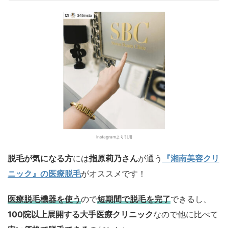
Instagramより引用
脱毛が気になる方
には
指原莉乃さん
が通う
『湘南美容クリ
ニック』の医療脱毛
がオススメ
です！
医療脱毛機器を使う
ので
短期間で脱毛を完了
できるし、
100院以上展開する大手医療クリニック
なので他に比べて