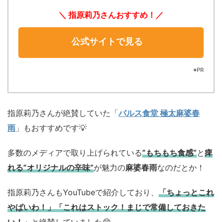
＼ 指原莉乃さんおすすめ
！／
公式サイトで見る
※PR
指原莉乃さんが絶賛していた「
パルス食堂 極太麻婆春
雨
」もおすすめです💡
多数のメディアで取り上げられている
”もちもち食感”
と
痺
れる”オリジナルの辛味”
が魅力の
麻婆春雨
なのだとか！
指原莉乃さんもYouTubeで紹介しており、
「ちょっとこれ
やばいわ！」「これはストック！まじで常備しておきた
い！」
と絶賛していました😊