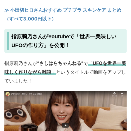
≫ 小田切ヒロさんおすすめ プチプラ スキンケア まとめ
（すべて3,000円以下）
指原莉乃さんがYoutubeで「世界一美味しい
UFOの作り方」を公開！
指原莉乃さんが
“さしはらちゃんねる”
で
「UFOを世界一美
味しく作りながら雑談」
というタイトルで動画をアップし
ていました！