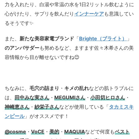
力を入れたり、白湯や常温の水を1日2リットル飲むように
心がけたり、サプリを飲んだり
インナーケア
も意識してい
るそうです✨
また、
新たな美容家電ブランド
「
Brighte（ブライト）
」
のアンバサダー
も努めるなど、ますます佐々木希さんの美
容情報から目が離せないですね😊
ちなみに、
毛穴の詰まり
・
キメの乱れ
などの肌トラブルに
は、
田中みな実さん
・
MEGUMIさん
・
小田切ヒロさん
・
神崎恵さん
・
紗栄子さん
などが使用している「
タカミスキ
ンピール
」がオススメです！
@cosme
・
VoCE
・
美的
・
MAQUIA
などで何度も
ベスト