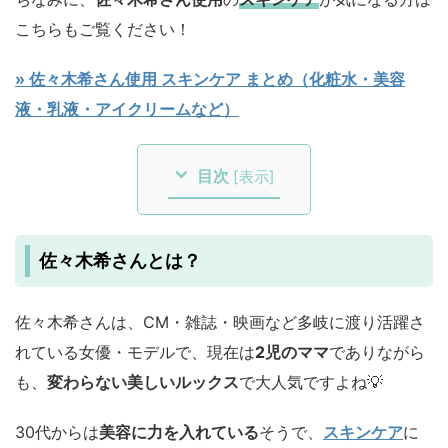
こちらもご覧ください！
» 佐々木希さん使用 スキンケア まとめ（化粧水・美容
液・乳液・アイクリームなど）
目次
[
表示
]
佐々木希さんとは？
佐々木希さんは、CM・雑誌・映画など多岐に渡り活躍さ
れている女優・モデルで、現在は
2児のママ
でありながら
も、
変わらない美しいルックス
で大人気ですよね💡
30代からは
美容に力を入れている
そうで、
スキンケア
に