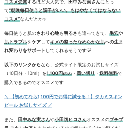
コスメ
受賞
するほど大人気で、
田中みな実さん
にとっ
て
“朝晩毎日使うと調子がいい。もはやなくてはならない
コスメ”
なんだとか✨
毎日使うと肌の
さわり心地
も
明るさ
も違ってきて、
毛穴
や
肌トラブル
を
ケア
して
キメの整ったなめらかな肌
への生ま
れ変わりをサポート
してくれるそうです💡
以下のリンクから
なら、公式サイト限定のお試しサイズ
（10日分・10ml）を
1,100円
・
買い切り
・
送料無料
で
(税込)
購入できるのでオススメです！
＼ 【初めてなら1,100円でお得に試せる！】タカミスキン
ピール お試しサイズ
／
また、
田中みな実さん
や
小田切ヒロさん
オススメの
プチプ