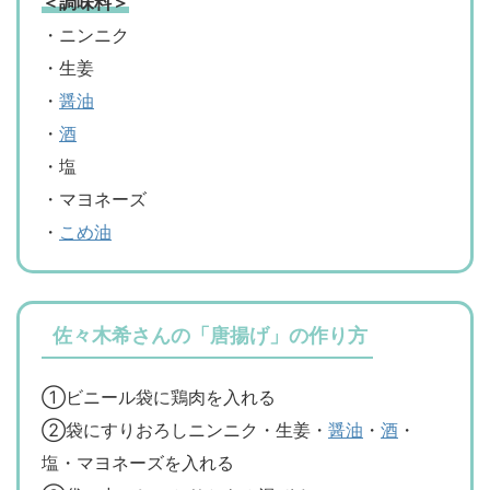
＜調味料＞
・ニンニク
・生姜
・
醤油
・
酒
・塩
・マヨネーズ
・
こめ油
佐々木希さんの「唐揚げ」の作り方
①ビニール袋に鶏肉を入れる
②袋にすりおろしニンニク・生姜・
醤油
・
酒
・
塩・マヨネーズを入れる