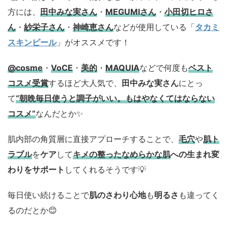
方には、
田中みな実さん
・
MEGUMIさん
・
小田切ヒロさ
ん
・
紗栄子さん
・
神崎恵さん
などが使用している「
タカミ
スキンピール
」がオススメです！
@cosme
・
VoCE
・
美的
・
MAQUIA
などで何度も
ベスト
コスメ
受賞
するほど大人気で、
田中みな実さん
にとっ
て
“朝晩毎日使うと調子がいい。もはやなくてはならない
コスメ”
なんだとか✨
肌内部の角質層に直接アプローチすることで、
毛穴
や
肌ト
ラブル
を
ケア
して
キメの整ったなめらかな肌
への生まれ変
わりをサポート
してくれるそうです💡
毎日使い続けることで
肌のさわり心地
も
明るさ
も違ってく
るのだとか😊