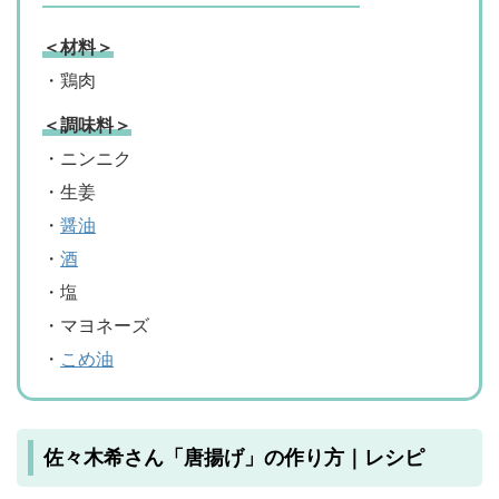
＜材料＞
・鶏肉
＜調味料＞
・ニンニク
・生姜
・
醤油
・
酒
・塩
・マヨネーズ
・
こめ油
佐々木希さん「唐揚げ」の作り方｜レシピ