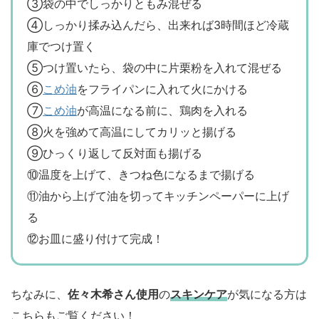
③袋の中でしっかりともみ混ぜる
④しっかり揉み込んだら、出来れば3時間ほど冷蔵
庫でつけ置く
⑤つけ置いたら、袋の中に片栗粉を入れて混ぜる
⑥
こめ油
をフライパンに入れて火にかける
⑦
こめ油
が高温になる前に、鶏肉を入れる
⑧火を強めて高温にしてカリッと揚げる
⑨ひっくり返して反対面も揚げる
⑩温度を上げて、きつね色になるまで揚げる
⑪油から上げて油を切ってキッチンペーパーに上げ
る
⑫お皿に盛り付けて完成！
ちなみに、
佐々木希さん使用
の
スキンケア
が気になる方は
こちらもご覧ください！