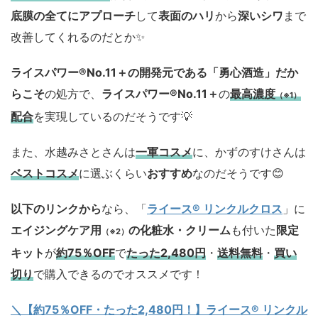
底膜の全てにアプローチ
して
表面のハリ
から
深いシワ
まで
改善してくれるのだとか✨
ライスパワー®No.11＋の開発元である「勇心酒造」
だか
らこそ
の処方で、
ライスパワー®No.11＋
の
最高濃度
（※1）
配合
を実現しているのだそうです💡
また、水越みさとさんは
一軍コスメ
に、かずのすけさんは
ベストコスメ
に選ぶくらい
おすすめ
なのだそうです😊
以下のリンクから
なら、「
ライース® リンクルクロス
」に
エイジングケア用
の化粧水・クリーム
も付いた
限定
（※2）
キット
が
約75％OFF
で
たった2,480円
・
送料無料
・
買い
切り
で購入できるのでオススメです！
＼【約75％OFF・たった2,480円！
】ライース® リンクル