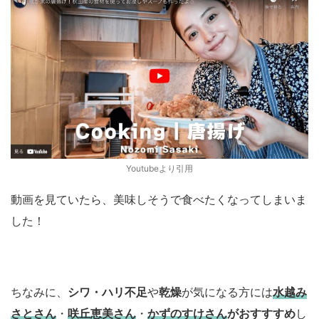
Youtubeより引用
動画を見ていたら、美味しそうで食べたくなってしまいま
した！
ちなみに、
シワ・ハリ不足
や
乾燥
が気になる方には
水越み
さとさん
・
咲丘恵美さん
・
かずのすけさん
がおすすすめ
し