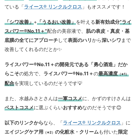
ている「
ライース® リンクルクロス
」もオススメです！
「シワ改善」
+
「うるおい改善」
を叶える
新有効成分
”ライ
スパワー®No.11＋”
配合の美容液で、
肌の表皮・真皮・基
底膜の全てにアプローチ
して
表面のハリ
から
深いシワ
まで
改善してくれるのだとか✨
ライスパワー®No.11＋の開発元である「勇心酒造」
だか
らこそ
の処方で、
ライスパワー®No.11＋
の
最高濃度
（※1）
配合
を実現しているのだそうです💡
また、水越みさとさんは
一軍コスメ
に、かずのすけさんは
ベストコスメ
に選ぶくらい
おすすめ
なのだそうです😊
以下のリンクから
なら、「
ライース® リンクルクロス
」に
エイジングケア用
の化粧水・クリーム
も付いた
限定
（※2）