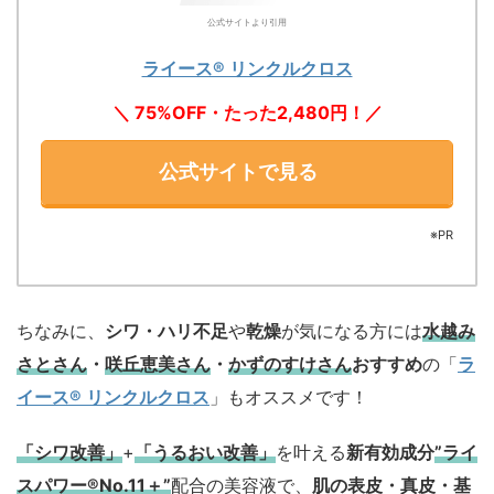
公式サイトより引用
ライース® リンクルクロス
＼ 75%OFF・たった2,480円！／
公式サイトで見る
※PR
ちなみに、
シワ・ハリ不足
や
乾燥
が気になる方には
水越み
さとさん
・
咲丘恵美さん
・
かずのすけさん
おすすめ
の「
ラ
イース® リンクルクロス
」もオススメです！
「シワ改善」
+
「うるおい改善」
を叶える
新有効成分
”ライ
スパワー®No.11＋”
配合の美容液で、
肌の表皮・真皮・基