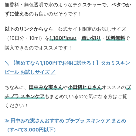
無香料・無色透明で水のようなテクスチャーで、
ベタつか
ずに使える
のも良いのだそうです！
以下のリンクから
なら、公式サイト限定のお試しサイズ
（10日分・10ml）を
1,100円
・
買い切り
・
送料無料
で
(税込)
購入できるのでオススメです！
＼ 【初めてなら1,100円でお得に試せる！】タカミスキン
ピール お試しサイズ
／
ちなみに、
田中みな実さん
や
小田切ヒロさん
オススメの
プ
チプラ スキンケア
もまとめているので気になる方はご覧
ください！
≫ 田中みな実さんおすすめ プチプラ スキンケア まとめ
（すべて3,000円以下）