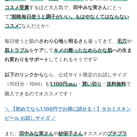
コスメ
受賞
するほど大人気で、
田中みな実さん
にとっ
て
“朝晩毎日使うと調子がいい。もはやなくてはならない
コスメ”
なんだとか✨
毎日使うと肌の
さわり心地
も
明るさ
も違ってきて、
毛穴
や
肌トラブル
を
ケア
して
キメの整ったなめらかな肌
への生ま
れ変わりをサポート
してくれるそうです💡
以下のリンクから
なら、公式サイト限定のお試しサイズ
（10日分・10ml）を
1,100円
・
買い切り
・
送料無料
で
(税込)
購入できるのでオススメです！
＼ 【初めてなら1,100円でお得に試せる！】タカミスキン
ピール お試しサイズ
／
また、
田中みな実さん
や
紗栄子さん
オススメの
プチプラ