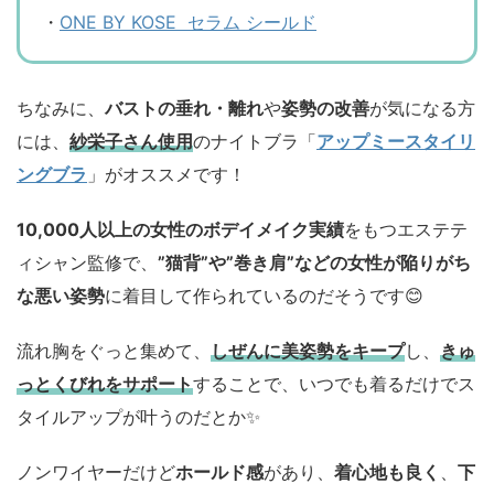
・
ONE BY KOSE セラム シールド
ちなみに、
バストの垂れ・離れ
や
姿勢の改善
が気になる方
には、
紗栄子さん使用
のナイトブラ「
アップミースタイリ
ングブラ
」がオススメです！
10,000人以上の女性のボデイメイク実績
をもつエステテ
ィシャン監修で、
”猫背”や”巻き肩”などの女性が陥りがち
な悪い姿勢
に着目して作られているのだそうです😊
流れ胸をぐっと集めて、
しぜんに美姿勢をキープ
し、
きゅ
っとくびれをサポート
することで、いつでも着るだけでス
タイルアップが叶うのだとか✨
ノンワイヤーだけど
ホールド感
があり、
着心地も良く
、
下