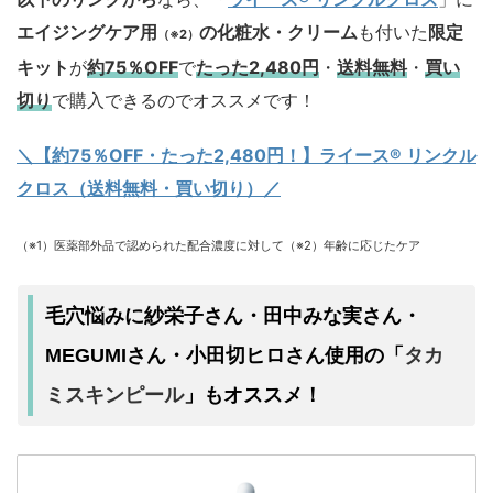
エイジングケア用
の化粧水・クリーム
も付いた
限定
（※2）
キット
が
約75％OFF
で
たった2,480円
・
送料無料
・
買い
切り
で購入できるのでオススメです！
＼【約75％OFF・たった2,480円！
】ライース® リンクル
クロス（送料無料・買い切り）／
（※1）医薬部外品で認められた配合濃度に対して（※2）年齢に応じたケア
毛穴悩みに紗栄子さん・田中みな実さん・
タカ
MEGUMIさん・小田切ヒロさん使用の「
ミスキンピール
」もオススメ！