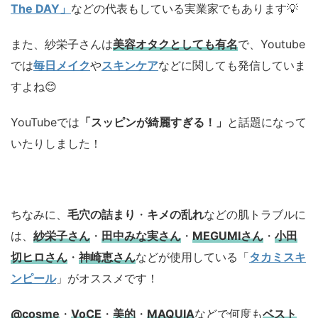
The DAY」
などの代表もしている実業家でもあります💡
また、紗栄子さんは
美容オタクとしても有名
で、Youtube
では
毎日メイク
や
スキンケア
などに関しても発信していま
すよね😊
YouTubeでは
「スッピンが綺麗すぎる！」
と話題になって
いたりしました！
ちなみに、
毛穴の詰まり
・
キメの乱れ
などの肌トラブルに
は、
紗栄子さん
・
田中みな実さん
・
MEGUMIさん
・
小田
切ヒロさん
・
神崎恵さん
などが使用している「
タカミスキ
ンピール
」がオススメです！
@cosme
・
VoCE
・
美的
・
MAQUIA
などで何度も
ベスト