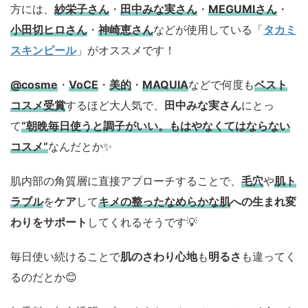
方には、
紗栄子さん
・
田中みな実さん
・
MEGUMIさん
・
小田切ヒロさん
・
神崎恵さん
などが使用している「
タカミ
スキンピール
」がオススメです！
@cosme
・
VoCE
・
美的
・
MAQUIA
などで何度も
ベスト
コスメ
受賞
するほど大人気で、
田中みな実さん
にとっ
て
“朝晩毎日使うと調子がいい。もはやなくてはならない
コスメ”
なんだとか✨
肌内部の角質層に直接アプローチすることで、
毛穴
や
肌ト
ラブル
を
ケア
して
キメの整ったなめらかな肌
への生まれ変
わりをサポート
してくれるそうです💡
毎日使い続けることで
肌のさわり心地
も
明るさ
も違ってく
るのだとか😊