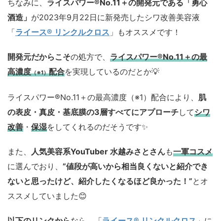
ちなみに、
ライスパワー®No.11＋の開発元である「勇心
酒造」
が2023年9月22日に新発売したシワ改善美容液
「
ライース® リンクルクロス
」もオススメです！
開発元だからこそ
の処方で、
ライスパワー®No.11＋の最
高濃度
配合
を実現しているのだとか💡
（※1）
ライスパワー®No.11＋の最高濃度（※1）配合により、
肌
の表皮・真皮・基底膜の3層すべてにアプローチ
して
シワ
改善
・
保湿
をしてくれるのだそうです✨
また、
人気美容系YouTuber 水越みさとさん
も
一軍コスメ
に選んでおり、
”値段が高いから相当良くないと紹介でき
ないと思ったけど、紹介したくなるほど良かった！”
とオ
ススメしていました😊
以下のリンクから
なら、「
ライース® リンクルクロス
」に