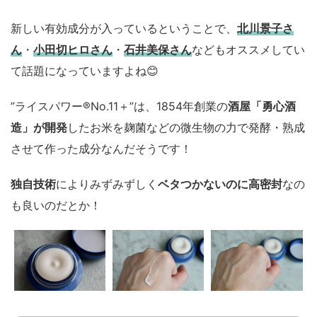
新しい有効成分が入っているということで、
北川景子さ
ん
・
小田切ヒロさん
・
石井美保さん
などもオススメしてい
て話題になっていますよね😊
”ライスパワー®No.11＋”は、1854年創業の
酒屋「勇心酒
造」が開発
したお米を麹菌などの微生物の力で発酵・熟成
させて作った成分なんだそうです！
独自技術
によりみずみずしく
ベタつかないのに高密封
なの
も良いのだとか！