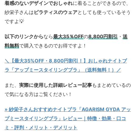
着感のないデザインでおしゃれ
に着ることができるので、
紗栄子さんは
ピラティスのウェア
としても使っているそう
ですよ💡
以下のリンクから
なら
最大35％OFF
の
8,800円割引
・
送
料無料
で購入できるのでお得ですよ！
＼【最大35%OFF・8,800円割引！】おしゃれナイトブ
ラ「アップミースタイリングブラ」（送料無料！）／
また、
実際に使用した詳細レビュー記事
もまとめているの
で気になる方はご覧ください！
» 紗栄子さんおすすめナイトブラ「AGARISM GYDA アッ
プミースタイリングブラ」レビュー｜特徴・効果・口コ
ミ・評判・メリット・デメリット