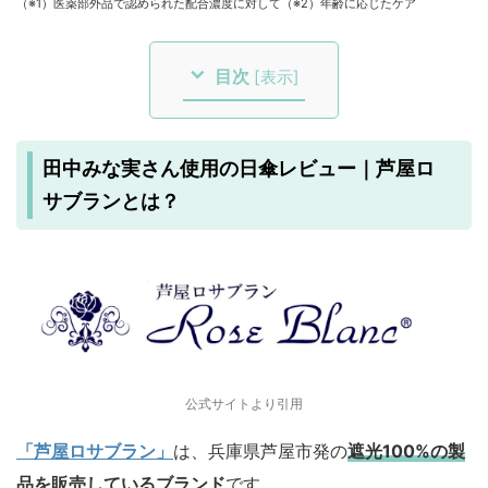
（※1）医薬部外品で認められた配合濃度に対して（※2）年齢に応じたケア
目次
[
表示
]
田中みな実さん使用の日傘レビュー｜芦屋ロ
サブランとは？
公式サイトより引用
「芦屋ロサブラン」
は、兵庫県芦屋市発の
遮光100%の製
品を販売している
ブランド
です。