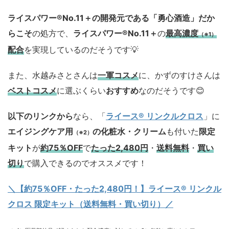
ライスパワー®No.11＋の開発元である「勇心酒造」
だか
らこそ
の処方で、
ライスパワー®No.11＋
の
最高濃度
（※1）
配合
を実現しているのだそうです💡
また、水越みさとさんは
一軍コスメ
に、かずのすけさんは
ベストコスメ
に選ぶくらい
おすすめ
なのだそうです😊
以下のリンクから
なら、「
ライース® リンクルクロス
」に
エイジングケア用
の化粧水・クリーム
も付いた
限定
（※2）
キット
が
約75％OFF
で
たった2,480円
・
送料無料
・
買い
切り
で購入できるのでオススメです！
＼【約75％OFF・たった2,480円！
】ライース® リンクル
クロス 限定キット（送料無料・買い切り）／