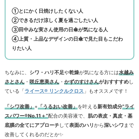
①とにかく日焼けしたくない人
②できるだけ涼しく夏を過ごしたい人
③田中みな実さん使用の日傘が気になる人
④上質・上品なデザインの日傘で見た目もこだわ
りたい人
ちなみに、
シワ・ハリ不足
や
乾燥
が気になる方には
水越み
さとさん
・
咲丘恵美さん
・
かずのすけさん
がおすすすめ
し
ている「
ライース® リンクルクロス
」もオススメです！
「シワ改善」
+
「うるおい改善」
を叶える
新有効成分
”ライ
スパワー®No.11＋”
配合の美容液で、
肌の表皮・真皮・基
底膜の全てにアプローチ
して
表面のハリ
から
深いシワ
まで
改善してくれるのだとか✨