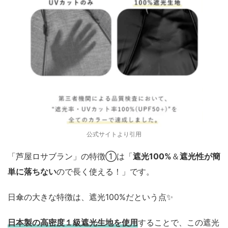
公式サイトより引用
「芦屋ロサブラン」の特徴①は「
遮光100%
＆
遮光性が簡
単に落ちない
ので長く使える！」です。
日傘の大きな特徴は、遮光100%だという点✨
日本製の高密度１級遮光生地を使用
することで、この遮光