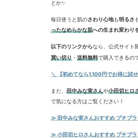
とか✨
毎日使うと肌の
さわり心地
も
明るさ
ったなめらかな肌
への生まれ変わり
以下のリンクから
なら、公式サイト限
買い切り
・
送料無料
で購入できるの
＼ 【初めてなら1,100円でお得に
また、
田中みな実さん
や
小田切ヒロ
で気になる方はご覧ください！
≫ 田中みな実さんおすすめ プチプラ
≫ 小田切ヒロさんおすすめ プチプラ