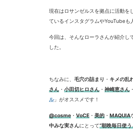
現在はロサンゼルスを拠点に活動を
ているインスタグラムやYouTube
今回は、そんなローラさんが紹介し
した。
ちなみに、
毛穴の詰まり
・
キメの乱
さん
・
小田切ヒロさん
・
神崎恵さん
ル
」がオススメです！
@cosme
・
VoCE
・
美的
・
MAQUIA
中みな実さん
にとって
“朝晩毎日使