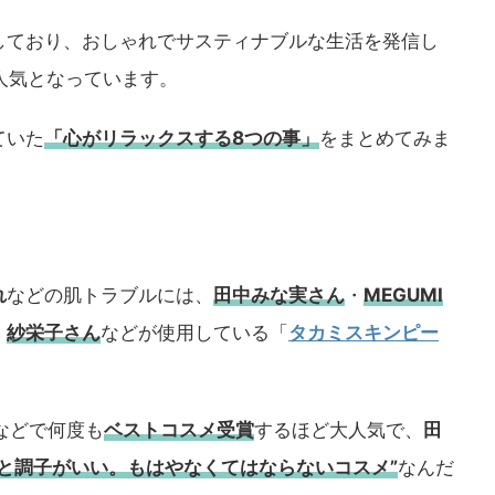
しており、おしゃれでサスティナブルな生活を発信し
も人気となっています。
ていた
「心がリラックスする8つの事」
をまとめてみま
れ
などの肌トラブルには、
田中みな実さん
・
MEGUMI
・
紗栄子さん
などが使用している「
タカミスキンピー
などで何度も
ベストコスメ
受賞
するほど大人気で、
田
うと調子がいい。もはやなくてはならないコスメ”
なんだ