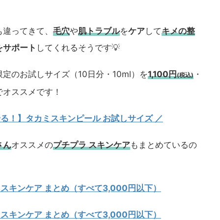
も違ってきて、
毛穴
や
肌トラブル
を
ケア
して
キメの整
をサポート
してくれるそうです💡
定のお試しサイズ（10日分・10ml）を
1,100円
・
(税込)
でオススメです！
試せる！】タカミスキンピール お試しサイズ
／
さん
オススメの
プチプラ スキンケア
もまとめているの
 スキンケア まとめ（すべて3,000円以下）
 スキンケア まとめ（すべて3,000円以下）