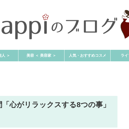
能人 ＞
美容 ＜ 美容家 ＞
人気・おすすめコスメ
ライ
間「心がリラックスする8つの事」