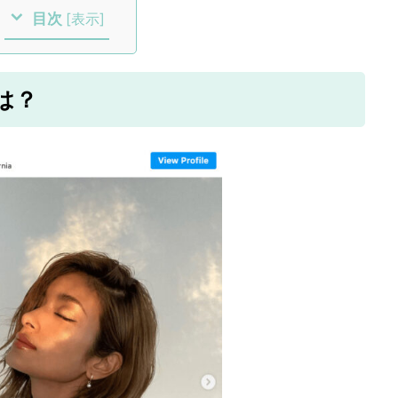
目次
[
表示
]
は？