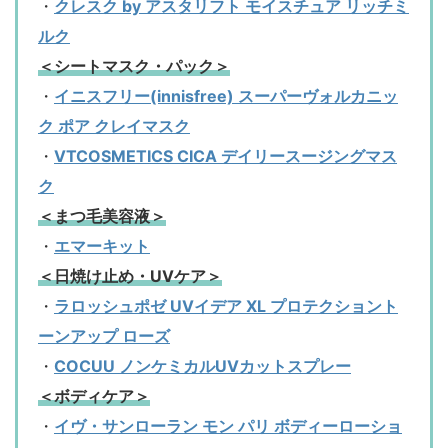
・
クレスク by アスタリフト モイスチュア リッチミ
ルク
＜シートマスク・パック＞
・
イニスフリー(innisfree) スーパーヴォルカニッ
ク ポア クレイマスク
・
VTCOSMETICS CICA デイリースージングマス
ク
＜まつ毛美容液＞
・
エマーキット
＜日焼け止め・UVケア＞
・
ラロッシュポゼ UVイデア XL プロテクショント
ーンアップ ローズ
・
COCUU ノンケミカルUVカットスプレー
＜ボディケア＞
・
イヴ・サンローラン モン パリ ボディーローショ