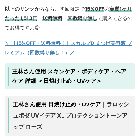
以下のリンクから
なら、初回限定で
15%OFF
の
実質1ヶ月
たった
1,513円
・
送料無料
・
回数縛り無し
で購入できるの
でお得ですよ😊
＼ 【15%OFF・送料無料！】スカルプD まつげ美容液 プ
レミアム（回数縛り無し！）／
王林さん使用 スキンケア・ボディケア・ヘア
ケア 詳細 ＜日焼け止め・UVケア＞
ラロッシ
王林さん使用 日焼け止め・UVケア｜
ュポゼ UVイデア XL プロテクショントーンア
ップ ローズ