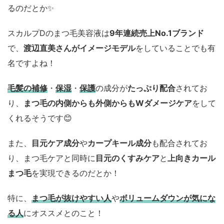
るのだとか✨
スカルプDのまつ毛美容液は
9年連続売上No.1ブランド
で、
渡辺直美さんがイメージモデル
をしていることでも有
名ですよね！
毛髪の補修
・
保湿
・
保護
の成分が
たっぷり配合
されてお
り、
まつ毛の内側からも外側からもWダメージケア
をして
くれるそうです😊
また、
目元ケア成分
や
カープキール成分
も配合されてお
り、まつ毛ケアと同時に
目元のくすみケア
と
上向きカール
まつ毛
を実現できるのだとか！
特に、
まつ毛が抜けやすい人
や
ボリュームダウンが気にな
る人
にオススメとのこと！