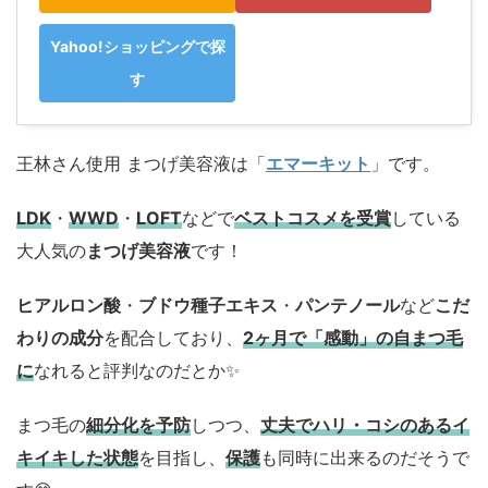
Yahoo!ショッピングで探
す
王林さん使用 まつげ美容液は「
エマーキット
」です。
LDK
・
WWD
・
LOFT
などで
ベストコスメを受賞
している
大人気の
まつげ美容液
です！
ヒアルロン酸
・
ブドウ種子エキス
・
パンテノール
など
こだ
わりの成分
を配合しており、
2ヶ月で「感動」の自まつ毛
に
なれると評判なのだとか✨
まつ毛の
細分化を予防
しつつ、
丈夫でハリ・コシのあるイ
キイキした状態
を目指し、
保護
も同時に出来るのだそうで