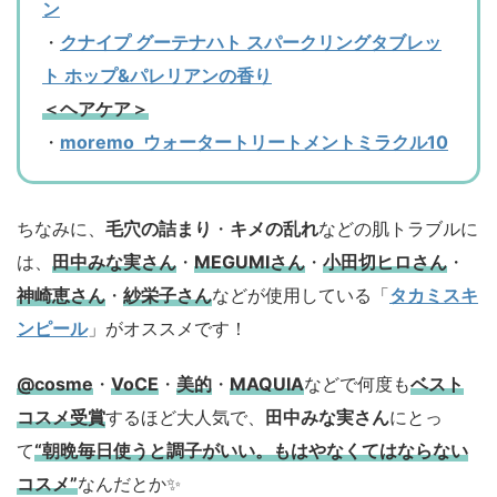
ン
・
クナイプ グーテナハト スパークリングタブレッ
ト ホップ&パレリアンの香り
＜ヘアケア＞
・
moremo ウォータートリートメントミラクル10
ちなみに、
毛穴の詰まり
・
キメの乱れ
などの肌トラブルに
は、
田中みな実さん
・
MEGUMIさん
・
小田切ヒロさん
・
神崎恵さん
・
紗栄子さん
などが使用している「
タカミスキ
ンピール
」がオススメです！
@cosme
・
VoCE
・
美的
・
MAQUIA
などで何度も
ベスト
コスメ
受賞
するほど大人気で、
田中みな実さん
にとっ
て
“朝晩毎日使うと調子がいい。もはやなくてはならない
コスメ”
なんだとか✨