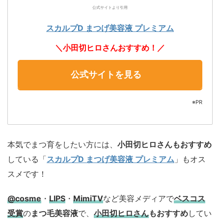
公式サイトより引用
スカルプD まつげ美容液 プレミアム
＼小田切ヒロさんおすすめ！／
公式サイトを見る
※PR
本気でまつ育をしたい方には、
小田切ヒロさんもおすすめ
している「
スカルプD まつげ美容液 プレミアム
」もオス
スメです！
@cosme
・
LIPS
・
MimiTV
など美容メディアで
ベスコス
受賞
の
まつ毛美容液
で、
小田切ヒロさん
もおすすめ
してい