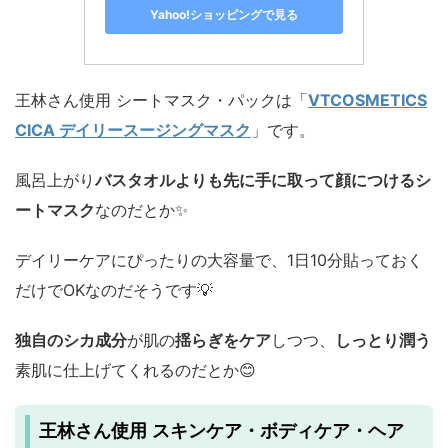
Yahoo!ショッピングで見る
王林さん使用 シートマスク・パックは「
VTCOSMETICS
CICA デイリースージングマスク
」です。
風呂上がり
バスタオルよりも先に手に取って顔につけるシ
ートマスク
なのだとか✨
デイリーケアにぴったりの大容量で、1日10分貼っておく
だけでOKなのだそうです💡
独自のシカ成分
が肌の
揺らぎをケア
しつつ、
しっとり潤う
素肌に仕上げてくれるのだとか😊
王林さん使用 スキンケア・ボディケア・ヘア