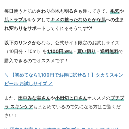
毎日使うと肌の
さわり心地
も
明るさ
も違ってきて、
毛穴
や
肌トラブル
を
ケア
して
キメの整ったなめらかな肌
への生ま
れ変わりをサポート
してくれるそうです💡
以下のリンクから
なら、公式サイト限定のお試しサイズ
（10日分・10ml）を
1,100円
・
買い切り
・
送料無料
で
(税込)
購入できるのでオススメです！
＼ 【初めてなら1,100円でお得に試せる！】タカミスキン
ピール お試しサイズ
／
また、
田中みな実さん
や
小田切ヒロさん
オススメの
プチプ
ラ スキンケア
もまとめているので気になる方はご覧くだ
さい！