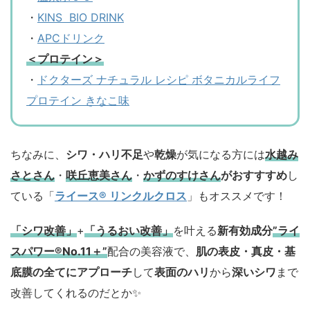
・
KINS BIO DRINK
・
APCドリンク
＜プロテイン＞
・
ドクターズ ナチュラル レシピ ボタニカルライフ
プロテイン きなこ味
ちなみに、
シワ・ハリ不足
や
乾燥
が気になる方には
水越み
さとさん
・
咲丘恵美さん
・
かずのすけさん
がおすすすめ
し
ている「
ライース® リンクルクロス
」もオススメです！
「シワ改善」
+
「うるおい改善」
を叶える
新有効成分
”ライ
スパワー®No.11＋”
配合の美容液で、
肌の表皮・真皮・基
底膜の全てにアプローチ
して
表面のハリ
から
深いシワ
まで
改善してくれるのだとか✨