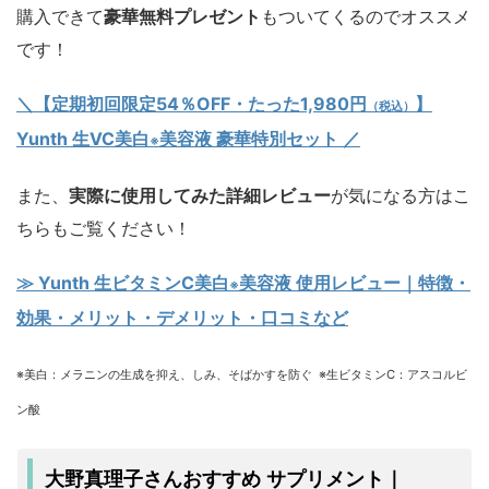
購入できて
豪華無料プレゼント
もついてくるのでオススメ
です！
＼【定期初回限定54％OFF・たった1,980円
】
（税込）
Yunth 生VC美白
美容液 豪華特別セット ／
※
また、
実際に使用してみた詳細レビュー
が気になる方はこ
ちらもご覧ください！
≫ Yunth 生ビタミンC美白
美容液 使用レビュー｜特徴・
※
効果・メリット・デメリット・口コミなど
※美白：メラニンの生成を抑え、しみ、そばかすを防ぐ ※生ビタミンC：アスコルビ
ン酸
大野真理子さんおすすめ サプリメント｜