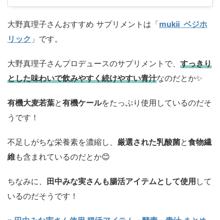
大野真理子さんおすすめ サプリメントは「
mukii ベジホ
リック
」です。
大野真理子さんプロデュースのサプリメントで、
すっきり
とした味わいで飲みやすく続けやすい青汁
なのだとか✨
有機大麦若葉
と
有機ケール
をたっぷり使用しているのだそ
うです！
不足しがちな栄養素を濃縮し、
厳選された乳酸菌
と
食物繊
維
も含まれているのだとか😊
ちなみに、
田中みな実さんも腸活アイテムとして使用
して
いるのだそうです！