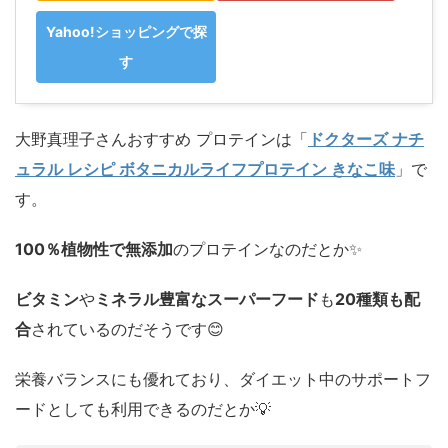
Yahoo!ショッピングで探
す
大野真理子さんおすすめ プロテインは「
ドクターズ ナチ
ュラル レシピ ボタニカルライフプロテイン きなこ味
」で
す。
100％植物性で無添加
のプロテインなのだとか✨️
ビタミン
や
ミネラル豊富なスーパーフード
も
20種類も配
合
されているのだそうです😊
栄養バランスにも優れており、ダイエット中のサポートフ
ードとしても利用できるのだとか💡