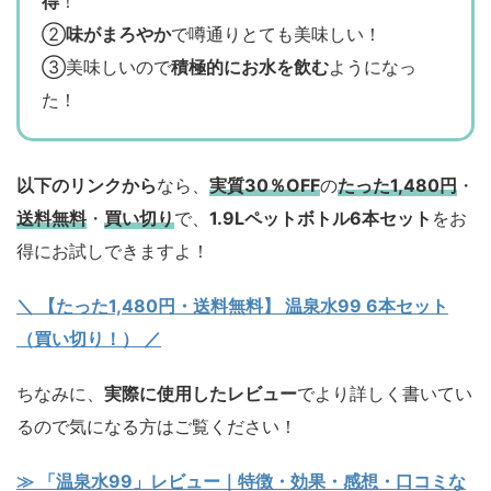
得
！
②
味がまろやか
で噂通りとても美味しい！
③美味しいので
積極的にお水を飲む
ようになっ
た！
以下のリンクから
なら、
実質30％OFF
の
たった1,480円
・
送料無料
・
買い切り
で、
1.9Lペットボトル6本セット
をお
得にお試しできますよ！
＼ 【たった1,480円・送料無料】 温泉水99 6本セット
（買い切り！） ／
ちなみに、
実際に使用したレビュー
でより詳しく書いてい
るので気になる方はご覧ください！
≫ 「温泉水99」レビュー｜特徴・効果・感想・口コミな