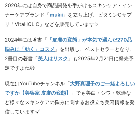
2020年には自身で商品開発を手がけるスキンケア・イン
ナーケアブランド「
mukii
」を立ち上げ、ビタミンCサプ
リ「VitaHOLIC」などを販売しています✨️
2024年には著書『
「皮膚の変態」が本気で選んだ270品
悩みに「効く」コスメ
』を出版し、ベストセラーとなり、
2冊目の著書「
美人はリスク
」も2025年2月21日に発売予
定ですよね😊
現在はYouTubeチャンネル「
大野真理子のご一緒よろしい
ですか【美容家 皮膚の変態】
」でも美白・シワ・乾燥な
ど様々なスキンケアの悩みに関するお役立ち美容情報を発
信しています💡