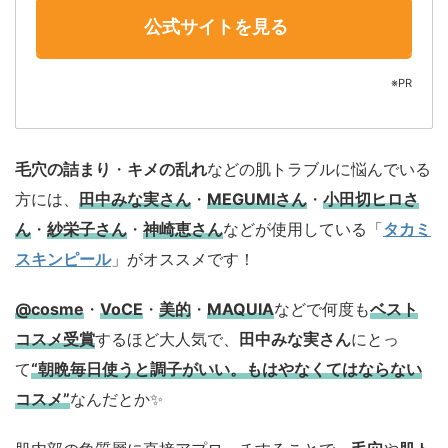
公式サイトを見る
※PR
毛穴の詰まり
・
キメの乱れ
などの肌トラブルに悩んでいる
方には、
田中みな実さん
・
MEGUMIさん
・
小田切ヒロさ
ん
・
紗栄子さん
・
神崎恵さん
などが使用している「
タカミ
スキンピール
」がオススメです！
@cosme
・
VoCE
・
美的
・
MAQUIA
などで何度も
ベスト
コスメ
受賞
するほど大人気で、
田中みな実さん
にとっ
て
“朝晩毎日使うと調子がいい。もはやなくてはならない
コスメ”
なんだとか✨