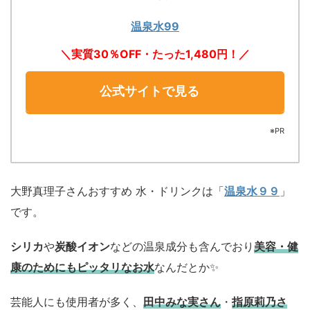
温泉水99
＼実質30％OFF・たった1,480円！／
公式サイトで見る
※PR
大野真理子さんおすすめ 水・ドリンクは「
温泉水９９
」
です。
シリカ
や
炭酸イオン
などの温泉成分も含んでおり
美容・健
康のためにもピッタリなお水
なんだとか✨
芸能人にも使用者が多く、
田中みな実さん
・
指原莉乃さ