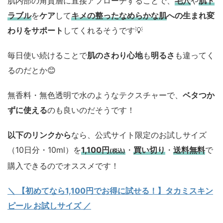
肌内部の角質層に直接アプローチすることで、
毛穴
や
肌ト
ラブル
を
ケア
して
キメの整ったなめらかな肌
への生まれ変
わりをサポート
してくれるそうです💡
毎日使い続けることで
肌のさわり心地
も
明るさ
も違ってく
るのだとか😊
無香料・無色透明で水のようなテクスチャーで、
ベタつか
ずに使える
のも良いのだそうです！
以下のリンクから
なら、公式サイト限定のお試しサイズ
（10日分・10ml）を
1,100円
・
買い切り
・
送料無料
で
(税込)
購入できるのでオススメです！
＼ 【初めてなら1,100円でお得に試せる！】タカミスキン
ピール お試しサイズ
／