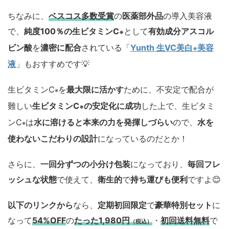
ちなみに、
ベスコス多数受賞
の
医薬部外品
の導入美容液
で、
純度100％の生ビタミンC
として
有効成分アスコル
※
ビン酸
を
濃密に配合
されている「
Yunth 生VC美白
美容
※
液
」もおすすめです💡
生ビタミンC
を
最大限に活かす
ために、不安定で配合が
※
難しい
生ビタミンC
の安定化に成功
した上で、生ビタミ
※
ンC
は
水に溶けると本来の力を発揮しづらい
ので、
水を
※
使わないこだわりの設計
になっているのだとか！
さらに、
一回分ずつの小分け包装
になっており、
毎回フレ
ッシュな状態
で使えて、
衛生的
で
持ち運びも便利
ですよ😊
以下のリンクから
なら、
定期初回限定
で
豪華特別セット
に
なって
54
%OFF
の
たった1,980円
・
初回
送料無料
で
（税込）