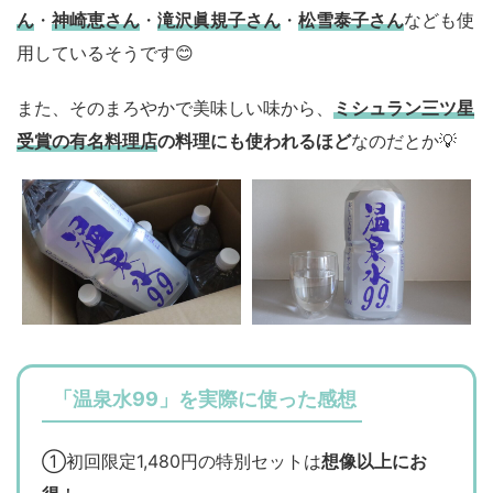
ん
・
神崎恵さん
・
滝沢眞規子さん
・
松雪泰子さん
なども使
用しているそうです😊
また、そのまろやかで美味しい味から、
ミシュラン三ツ星
受賞の有名料理店
の料理にも使われるほど
なのだとか💡
「温泉水99」を実際に使った感想
①初回限定1,480円の特別セットは
想像以上にお