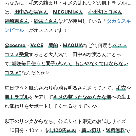
ちなみに、
毛穴の詰まり
・
キメの乱れ
などの肌トラブルに
は、
田中みな実さん
・
MEGUMIさん
・
小田切ヒロさん
・
神崎恵さん
・
紗栄子さん
などが使用している「
タカミスキ
ンピール
」がオススメです！
@cosme
・
VoCE
・
美的
・
MAQUIA
などで何度も
ベスト
コスメ
受賞
するほど大人気で、
田中みな実さん
にとっ
て
“朝晩毎日使うと調子がいい。もはやなくてはならない
コスメ”
なんだとか✨
毎日使うと肌の
さわり心地
も
明るさ
も違ってきて、
毛穴
や
肌トラブル
を
ケア
して
キメの整ったなめらかな肌
への生ま
れ変わりをサポート
してくれるそうです💡
以下のリンクから
なら、公式サイト限定のお試しサイズ
（10日分・10ml）を
1,100円
・
買い切り
・
送料無料
で
(税込)