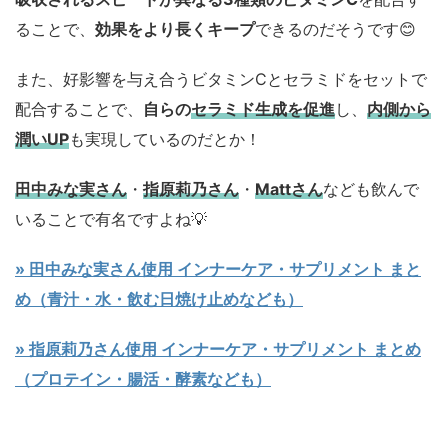
ることで、
効果をより長くキープ
できるのだそうです😊
また、好影響を与え合うビタミンCとセラミドをセットで
配合することで、
自らの
セラミド生成を促進
し、
内側から
潤いUP
も実現しているのだとか！
田中みな実さん
・
指原莉乃さん
・
Mattさん
なども飲んで
いることで有名ですよね💡
» 田中みな実さん使用 インナーケア・サプリメント まと
め（青汁・水・飲む日焼け止めなども）
» 指原莉乃さん使用 インナーケア・サプリメント まとめ
（プロテイン・腸活・酵素なども）