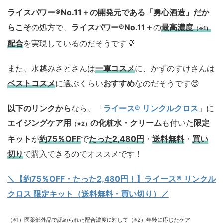
ライスパワー®No.11＋の開発元である「勇心酒造」
だか
らこそ
の処方で、
ライスパワー®No.11＋
の
最高濃度
（※1）
配合
を実現しているのだそうです💡
また、水越みさとさんは
一軍コスメ
に、かずのすけさんは
ベストコスメ
に選ぶくらい
おすすめ
なのだそうです😊
以下のリンクから
なら、「
ライース® リンクルクロス
」に
エイジングケア用
の化粧水・クリーム
も付いた
限定
（※2）
キット
が
約75％OFF
で
たった2,480円
・
送料無料
・
買い
切り
で購入できるのでオススメです！
＼【約75％OFF・たった2,480円！
】ライース® リンクル
クロス 限定キット（送料無料・買い切り）／
（※1）医薬部外品で認められた配合濃度に対して（※2）年齢に応じたケア