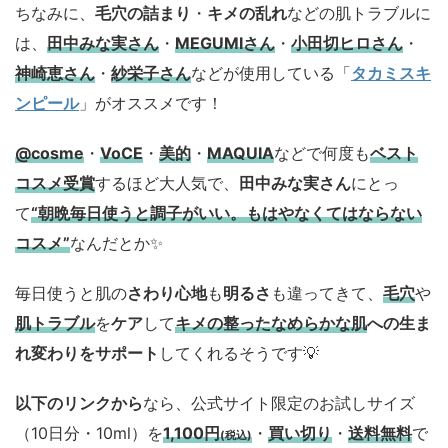
ちなみに、
毛穴の詰まり
・
キメの乱れ
などの肌トラブルに
は、
田中みな実さん
・
MEGUMIさん
・
小田切ヒロさん
・
神崎恵さん
・
紗栄子さん
などが使用している「
タカミスキ
ンピール
」がオススメです！
@cosme
・
VoCE
・
美的
・
MAQUIA
などで何度も
ベスト
コスメ
受賞
するほど大人気で、
田中みな実さん
にとっ
て
“朝晩毎日使うと調子がいい。もはやなくてはならない
コスメ”
なんだとか✨
毎日使うと肌の
さわり心地
も
明るさ
も違ってきて、
毛穴
や
肌トラブル
を
ケア
して
キメの整ったなめらかな肌
への生ま
れ変わりをサポート
してくれるそうです💡
以下のリンクから
なら、公式サイト限定のお試しサイズ
（10日分・10ml）を
1,100円
・
買い切り
・
送料無料
で
(税込)