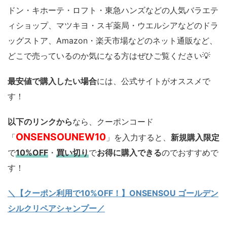
ドン・キホーテ・ロフト・東急ハンズなどの人気バラエテ
ィショップ、マツキヨ・スギ薬局・ウエルシアなどのドラ
ッグストア、Amazon・楽天市場などのネット通販など、
どこで売っているのか気になる方はぜひご覧ください💡
最安値で購入したい場合
には、公式サイトがオススメで
す！
以下のリンクから
なら、クーポンコード
ONSENSOUNEW10
「
」を入力すると、
新規購入限定
で
10%OFF
・
買い切り
で
お得に購入できる
のでおすすめで
す！
＼【クーポン利用で10%OFF！】ONSENSOU ゴールデン
シルクリペアシャンプー／