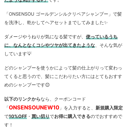
「ONSENSOU ゴールデンシルクリペアシャンプー」で髪
を洗浄し、乾かしてヘアセットまでしてみました✨️
ダメージやうねりが気になる髪ですが、
使っているうち
に、なんとなくコシやツヤが出てきたような
、そんな気が
しています💡
どのシャンプーを使うかによって髪の仕上がりって変わっ
てくると思うので、髪にこだわりたい方にはとてもおすす
めのシャンプーです😊
以下のリンクから
なら、クーポンコード
ONSENSOUNEW10
「
」を入力すると、
新規購入限定
で
10%OFF
・
買い切り
で
お得に購入できる
のでおすすめで
す！