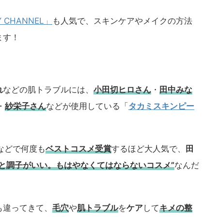
Y CHANNEL」
も人気で、スキンケアやメイクの方法
ます！
れ
などの肌トラブルには、
小田切ヒロさん
・
田中みな
・
紗栄子さん
などが使用している「
タカミスキンピー
などで何度も
ベストコスメ
受賞
するほど大人気で、
田
うと調子がいい。もはやなくてはならないコスメ”
なんだ
も違ってきて、
毛穴
や
肌トラブル
を
ケア
して
キメの整