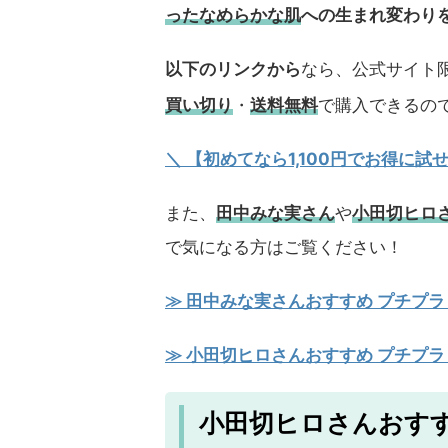
ったなめらかな肌
への生まれ変わり
以下のリンクから
なら、公式サイト限
買い切り
・
送料無料
で購入できるの
＼ 【初めてなら1,100円でお得に
また、
田中みな実さん
や
小田切ヒロ
で気になる方はご覧ください！
≫ 田中みな実さんおすすめ プチプラ
≫ 小田切ヒロさんおすすめ プチプラ
小田切ヒロさんおすすめ