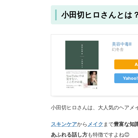
小田切ヒロさんとは
美容中毒Ⅱ
幻冬舎
A
Yaho
小田切ヒロさんは、大人気のヘアメ
スキンケア
から
メイク
まで
豊富な知
あふれる話し方
も特徴ですよね😊