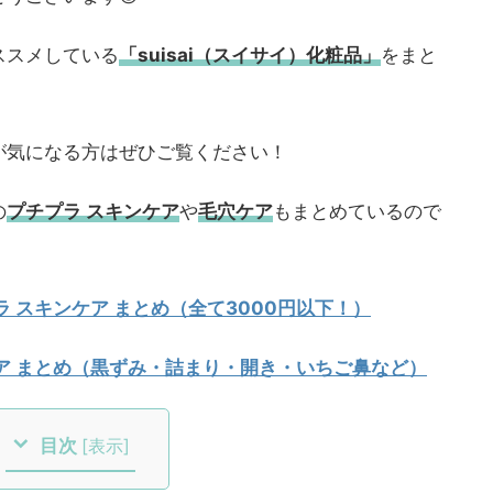
ススメしている
「suisai（スイサイ）化粧品」
をまと
が気になる方はぜひご覧ください！
の
プチプラ スキンケア
や
毛穴ケア
もまとめているので
 スキンケア まとめ（全て3000円以下！）
ア まとめ（黒ずみ・詰まり・開き・いちご鼻など）
目次
[
表示
]