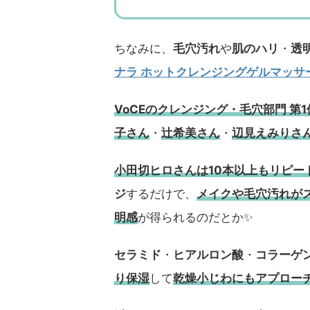
ちなみに、
毛穴汚れ
や
肌のハリ
・
透
ナラ ホットクレンジングゲルマッサ
VoCEのクレンジング・毛穴部門 第
子さん
・
辻希美さん
・
辺見えみりさ
小田切ヒロさんは10本以上もリピー
ジ
するだけで、
メイクや毛穴汚れが
明感
が得られるのだとか✨
セラミド
・
ヒアルロン酸
・
コラーゲ
り保湿
して
乾燥小じわにもアプロー