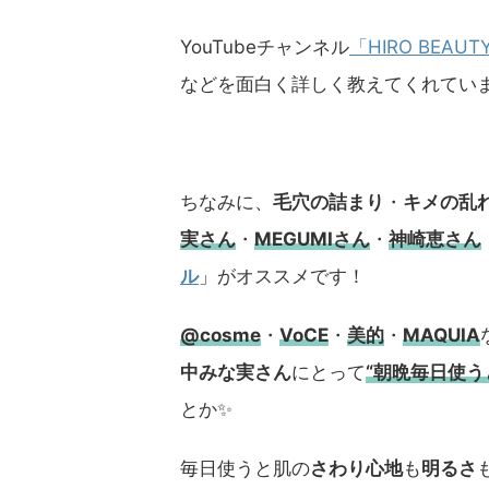
YouTubeチャンネル
「HIRO BEAUT
などを面白く詳しく教えてくれてい
ちなみに、
毛穴の詰まり
・
キメの乱
実さん
・
MEGUMIさん
・
神崎恵さん
ル
」がオススメです！
@cosme
・
VoCE
・
美的
・
MAQUIA
中みな実さん
にとって
“朝晩毎日使
とか✨
毎日使うと肌の
さわり心地
も
明るさ