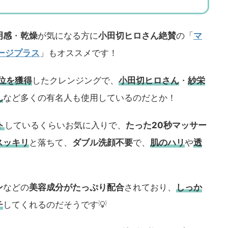
明感
・
乾燥
が気になる方に
小田切ヒロさん絶賛
の「
マ
ージプラス
」もオススメです！
1位を獲得
したクレンジングで、
小田切ヒロさん
・
紗栄
ん
など多くの有名人も使用しているのだとか！
ト
しているくらいお気に入りで、
たった20秒マッサー
スッキリ
と落ちて、
ダブル洗顔不要
で、
肌のハリ
や
透
ン
などの
美容成分がたっぷり配合
されており、
しっか
チ
してくれるのだそうです💡