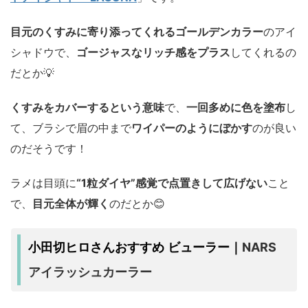
目元のくすみに寄り添ってくれるゴールデンカラー
のアイ
シャドウで、
ゴージャスなリッチ感をプラス
してくれるの
だとか💡
くすみをカバーするという意味
で、
一回多めに色を塗布
し
て、ブラシで眉の中まで
ワイパーのようにぼかす
のが良い
のだそうです！
ラメは目頭に
“1粒ダイヤ”感覚で点置きして広げない
こと
で、
目元全体が輝く
のだとか😊
NARS
小田切ヒロさんおすすめ ビューラー｜
アイラッシュカーラー