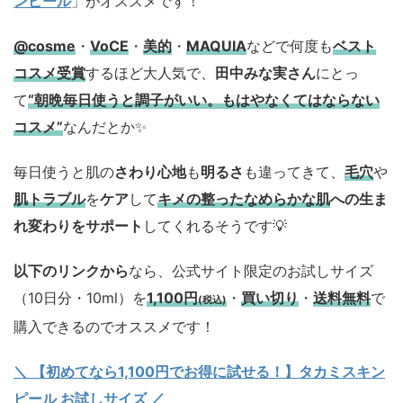
ンピール
」がオススメです！
@cosme
・
VoCE
・
美的
・
MAQUIA
などで何度も
ベスト
コスメ
受賞
するほど大人気で、
田中みな実さん
にとっ
て
“朝晩毎日使うと調子がいい。もはやなくてはならない
コスメ”
なんだとか✨
毎日使うと肌の
さわり心地
も
明るさ
も違ってきて、
毛穴
や
肌トラブル
を
ケア
して
キメの整ったなめらかな肌
への生ま
れ変わりをサポート
してくれるそうです💡
以下のリンクから
なら、公式サイト限定のお試しサイズ
（10日分・10ml）を
1,100円
・
買い切り
・
送料無料
で
(税込)
購入できるのでオススメです！
＼ 【初めてなら1,100円でお得に試せる！】タカミスキン
ピール お試しサイズ
／