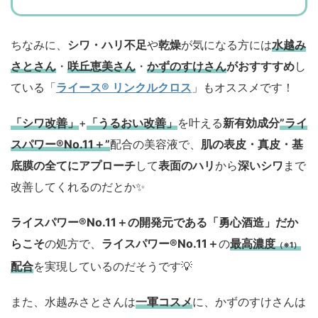
ちなみに、
シワ・ハリ不足
や
乾燥
が気になる方には
水越み
さとさん
・
咲丘恵美さん
・
かずのすけさん
がおすすすめ
し
ている「
ライース® リンクルクロス
」もオススメです！
「シワ改善」
+
「うるおい改善」
を叶える
新有効成分
”ライ
スパワー®No.11＋”
配合の美容液で、
肌の表皮・真皮・基
底膜の全てにアプローチ
して
表面のハリ
から
深いシワ
まで
改善してくれるのだとか✨
ライスパワー®No.11＋の開発元である「勇心酒造」
だか
らこそ
の処方で、
ライスパワー®No.11＋
の
最高濃度
（※1）
配合
を実現しているのだそうです💡
また、水越みさとさんは
一軍コスメ
に、かずのすけさんは