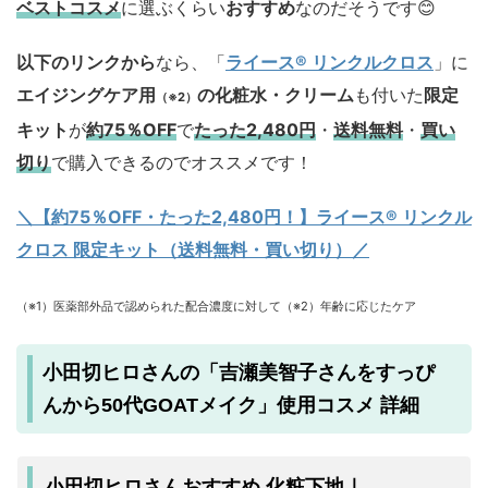
ベストコスメ
に選ぶくらい
おすすめ
なのだそうです😊
以下のリンクから
なら、「
ライース® リンクルクロス
」に
エイジングケア用
の化粧水・クリーム
も付いた
限定
（※2）
キット
が
約75％OFF
で
たった2,480円
・
送料無料
・
買い
切り
で購入できるのでオススメです！
＼【約75％OFF・たった2,480円！
】ライース® リンクル
クロス 限定キット（送料無料・買い切り）／
（※1）医薬部外品で認められた配合濃度に対して（※2）年齢に応じたケア
小田切ヒロさんの「吉瀬美智子さんをすっぴ
んから50代GOATメイク」使用コスメ 詳細
小田切ヒロさんおすすめ 化粧下地｜