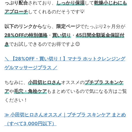
っぷり配合
されており、
しっかり保湿
して
乾燥小じわにも
アプローチ
してくれるのだそうです💡
以下のリンクから
なら、
限定ページ
でたっぷり2ヶ月分が
28%OFFの特別価格
・
買い切り
・
45日間全額返金保証付
き
でお試しできるのでお得ですよ😊
＼ 【28%OFF・買い切り！】マナラ ホットクレンジング
ゲルマッサージプラス ／
ちなみに、
小田切ヒロさん
オススメの
プチプラ スキンケ
ア
や
毛穴・角栓ケア
もまとめているので気になる方はご覧
ください！
≫ 小田切ヒロさんオススメ｜プチプラ スキンケア まとめ
（すべて3,000円以下）