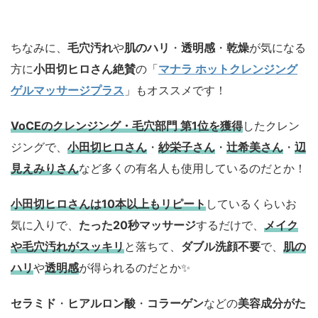
ちなみに、
毛穴汚れ
や
肌のハリ
・
透明感
・
乾燥
が気になる
方に
小田切ヒロさん絶賛
の「
マナラ ホットクレンジング
ゲルマッサージプラス
」もオススメです！
VoCEのクレンジング・毛穴部門 第1位を獲得
したクレン
ジングで、
小田切ヒロさん
・
紗栄子さん
・
辻希美さん
・
辺
見えみりさん
など多くの有名人も使用しているのだとか！
小田切ヒロさんは10本以上もリピート
しているくらいお
気に入りで、
たった20秒マッサージ
するだけで、
メイク
や毛穴汚れがスッキリ
と落ちて、
ダブル洗顔不要
で、
肌の
ハリ
や
透明感
が得られるのだとか✨
セラミド
・
ヒアルロン酸
・
コラーゲン
などの
美容成分がた