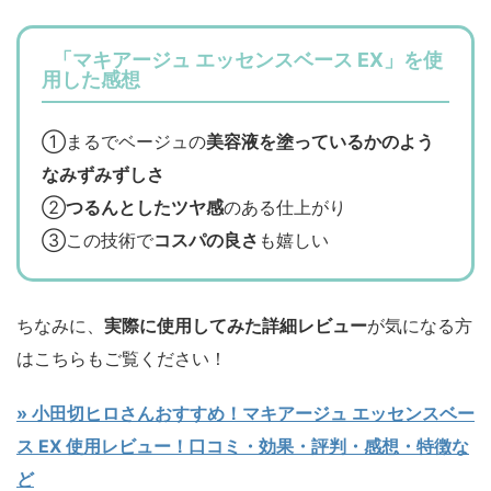
「マキアージュ エッセンスベース EX」を使
用した感想
①まるでベージュの
美容液を塗っているかのよう
なみずみずしさ
②
つるんとしたツヤ感
のある仕上がり
③この技術で
コスパの良さ
も嬉しい
ちなみに、
実際に使用してみた詳細レビュー
が気になる方
はこちらもご覧ください！
» 小田切ヒロさんおすすめ！マキアージュ エッセンスベー
ス EX 使用レビュー！口コミ・効果・評判・感想・特徴な
ど