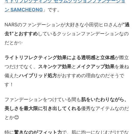
イトリフレクティング セラムクッションファンデーショ
ン SAMCHEONG
」です。
NARSのファンデーションが大好きな小田切ヒロさんが
“過
去1”とおすすめ
しているクッションファンデーションなの
だとか✨️
ライトリフレクティング効果による透明感と立体感
が際立
つだけでなく、
スキンケア効果
と
メイクアップ効果
を兼ね
備えた
ハイブリッド処方
がおすすめの理由なのだそうで
す！
ファンデーションをつけている間も
肌をいたわりながら、
美しさを最大限に引き出してくれる
優秀なアイテムなのだ
とか😊
特に
驚きなのがフィット力
で、肌に均一になじむだけでな