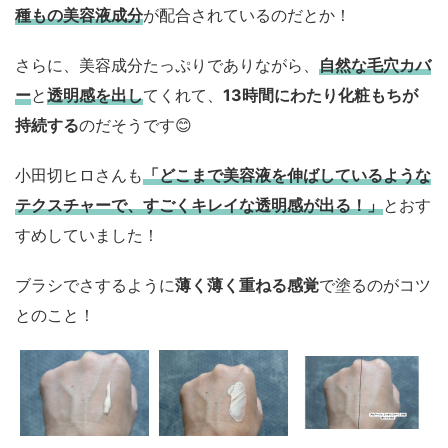
種もの美容液成分
が配合されているのだとか！
さらに、美容成分たっぷりでありながら、
自然な毛穴カバ
ー
と
透明感を出し
てくれて、
13時間にわたり化粧もちが
持続する
のだそうです😊
小田切ヒロさんも
「どこまで美容液を伸ばしているような
テクスチャーで、すごくキレイな透明感が出る！」
とおす
すめしていました！
ブラシでさするように
薄く薄く重ねる感覚
で塗るのがコツ
とのこと！