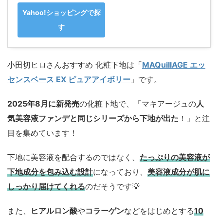
Yahoo!ショッピングで探
す
小田切ヒロさんおすすめ 化粧下地は「
MAQuillAGE エッ
センスベース EX ピュアアイボリー
」です。
2025年8月に新発売
の化粧下地で、「マキアージュの
人
気美容液ファンデと同じシリーズから下地が出た
！」と注
目を集めています！
下地に美容液を配合するのではなく、
たっぷりの
美容液が
下地成分を包み込む設計
になっており、
美容液成分が肌に
しっかり届けてくれる
のだそうです💡
また、
ヒアルロン酸
や
コラーゲン
などをはじめとする
10