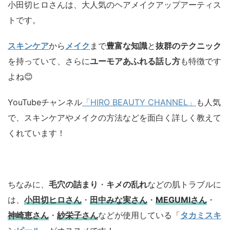
小田切ヒロさんは、大人気のヘアメイクアップアーティス
トです。
スキンケア
から
メイク
まで
豊富な知識
と
抜群のテクニック
を持っていて、さらに
ユーモアあふれる話し方
も特徴です
よね😊
YouTubeチャンネル
「HIRO BEAUTY CHANNEL」
も人気
で、スキンケアやメイクの方法などを面白く詳しく教えて
くれています！
ちなみに、
毛穴の詰まり
・
キメの乱れ
などの肌トラブルに
は、
小田切ヒロさん
・
田中みな実さん
・
MEGUMIさん
・
神崎恵さん
・
紗栄子さん
などが使用している「
タカミスキ