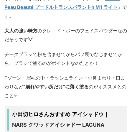
Peau Beauté プードルトランスパラントn M1 ライト
」で
す。
大人の強い味方
のクレ・ド・ポーのフェイスパウダーなの
だそうです💡
チークブラシで粉を含ませてからパフ裏でなじませてか
ら、ブラシで塗るのがポイントなのだとか！
Tゾーン・眉毛の中・ラッシュライン・小鼻まわり・口ま
わりなど
“崩れやすい所だけ”に薄く塗る
のがオススメとの
こと✨️
小田切ヒロさんおすすめ アイシャドウ｜
NARS クワッドアイシャドー LAGUNA