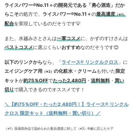
ライスパワー®No.11＋の開発元である「勇心酒造」
だか
らこそ
の処方で、
ライスパワー®No.11＋
の
最高濃度
（※1）
配合
を実現しているのだそうです💡
また、水越みさとさんは
一軍コスメ
に、かずのすけさんは
ベストコスメ
に選ぶくらい
おすすめ
なのだそうです😊
以下のリンクから
なら、「
ライース® リンクルクロス
」に
エイジングケア用
の化粧水・クリーム
も付いた
限定
（※2）
キット
が
約75％OFF
で
たった2,480円
・
送料無料
・
買い
切り
で購入できるのでオススメです！
＼【約75％OFF・たった2,480円！
】ライース® リンクル
クロス 限定キット（送料無料・買い切り）／
（※1）医薬部外品で認められた配合濃度に対して（※2）年齢に応じたケア