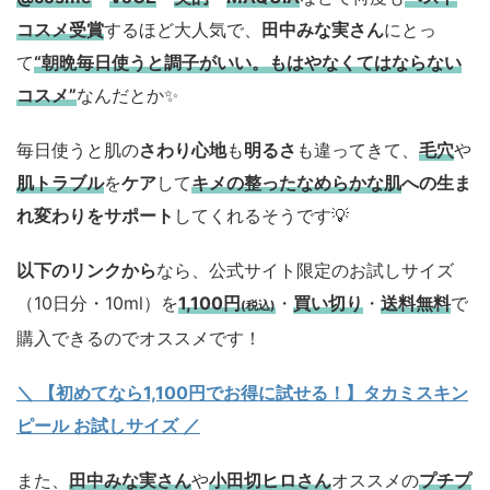
コスメ
受賞
するほど大人気で、
田中みな実さん
にとっ
て
“朝晩毎日使うと調子がいい。もはやなくてはならない
コスメ”
なんだとか✨
毎日使うと肌の
さわり心地
も
明るさ
も違ってきて、
毛穴
や
肌トラブル
を
ケア
して
キメの整ったなめらかな肌
への生ま
れ変わりをサポート
してくれるそうです💡
以下のリンクから
なら、公式サイト限定のお試しサイズ
（10日分・10ml）を
1,100円
・
買い切り
・
送料無料
で
(税込)
購入できるのでオススメです！
＼ 【初めてなら1,100円でお得に試せる！】タカミスキン
ピール お試しサイズ
／
また、
田中みな実さん
や
小田切ヒロさん
オススメの
プチプ