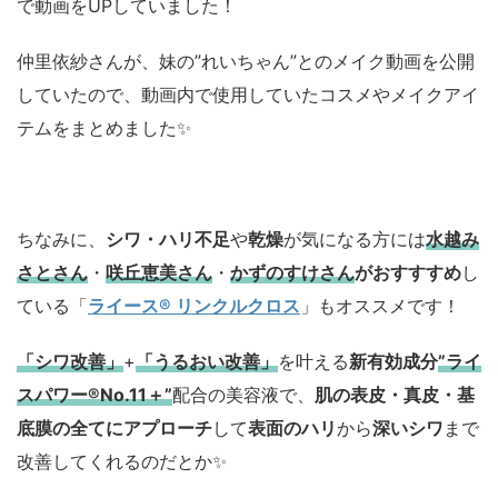
で動画をUPしていました！
仲里依紗さんが、妹の”れいちゃん”とのメイク動画を公開
していたので、動画内で使用していたコスメやメイクアイ
テムをまとめました✨
ちなみに、
シワ・ハリ不足
や
乾燥
が気になる方には
水越み
さとさん
・
咲丘恵美さん
・
かずのすけさん
がおすすすめ
し
ている「
ライース® リンクルクロス
」もオススメです！
「シワ改善」
+
「うるおい改善」
を叶える
新有効成分
”ライ
スパワー®No.11＋”
配合の美容液で、
肌の表皮・真皮・基
底膜の全てにアプローチ
して
表面のハリ
から
深いシワ
まで
改善してくれるのだとか✨