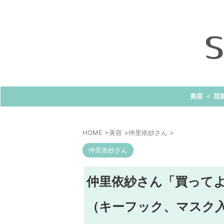
美容 ＜ 芸
HOME
>
美容
>
仲里依紗さん
>
仲里依紗さん
仲里依紗さん「買ってよ
（キーフック、マスク