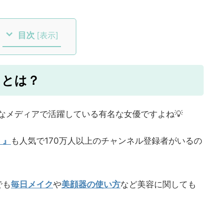
目次
[
表示
]
」とは？
なメディアで活躍している有名な女優ですよね💡
。』
も人気で170万人以上のチャンネル登録者がいるの
でも
毎日メイク
や
美顔器の使い方
など美容に関しても