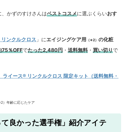
に、かずのすけさんは
ベストコスメ
に選ぶくらい
おす
 リンクルクロス
」に
エイジングケア用
の化粧
（※2）
約75％OFF
で
たった2,480円
・
送料無料
・
買い切り
で
】ライース® リンクルクロス 限定キット（送料無料・
※2）年齢に応じたケア
って良かった選手権」紹介アイテ