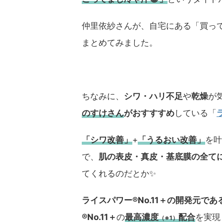
仲里依紗さんが、自宅にある「買っ
まとめてみました。
ちなみに、
シワ・ハリ不足
や
乾燥
が
のすけさん
がおすすすめ
している「
「シワ改善」
+
「うるおい改善」
を叶
で、
肌の表皮・真皮・基底膜の全て
てくれるのだとか✨
ライスパワー®No.11＋の開発元で
®No.11＋
の
最高濃度
配合
を実現
（※1）