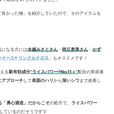
て良かった物」を紹介していたので、そのアイテムを
気になる方には
水越みさとさん
・
咲丘恵美さん
・
かず
ライース® リンクルクロス
」もオススメです！
える
新有効成分
”ライスパワー®No.11＋”
配合の美容液
にアプローチ
して
表面のハリ
から
深いシワ
まで改善し
ある「勇心酒造」
だからこそ
の処方で、
ライスパワー
しているのだそうです💡