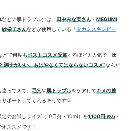
れ
などの肌トラブルには、
田中みな実さん
・
MEGUMI
・
紗栄子さん
などが使用している「
タカミスキンピー
などで何度も
ベストコスメ
受賞
するほど大人気で、
田
うと調子がいい。もはやなくてはならないコスメ”
なんだ
も違ってきて、
毛穴
や
肌トラブル
を
ケア
して
キメの整
をサポート
してくれるそうです💡
定のお試しサイズ（10日分・10ml）を
1,100円
・
(税込)
でオススメです！