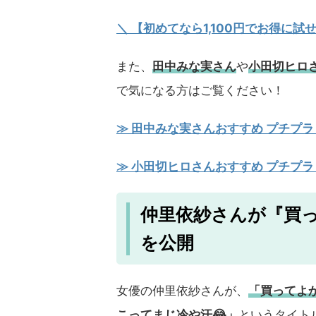
＼ 【初めてなら1,100円でお得に
また、
田中みな実さん
や
小田切ヒロ
で気になる方はご覧ください！
≫ 田中みな実さんおすすめ プチプラ
≫ 小田切ヒロさんおすすめ プチプラ
仲里依紗さんが『買
を公開
女優の仲里依紗さんが、
「
買ってよ
こってまじ冷や汗😂
」
というタイト