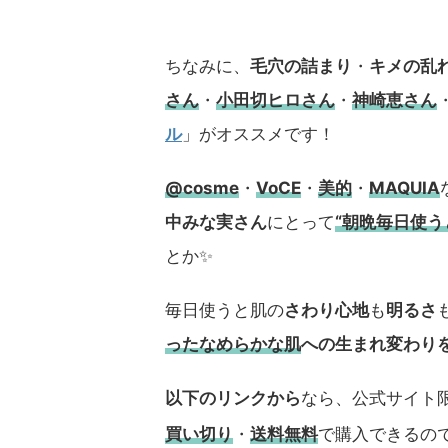
ちなみに、
毛穴の詰まり
・
キメの乱
さん
・
小田切ヒロさん
・
神崎恵さん
ル
」がオススメです！
@cosme
・
VoCE
・
美的
・
MAQUIA
中みな実さん
にとって
“朝晩毎日使
とか✨
毎日使うと肌の
さわり心地
も
明るさ
ったなめらかな肌
への生まれ変わり
以下のリンクから
なら、公式サイト限
買い切り
・
送料無料
で購入できるの