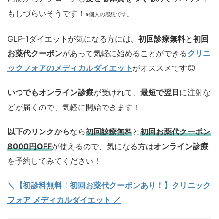
もしづらいそうです！
※個人の感想です。
GLP-1ダイエットが気になる方には、
初回診療無料
と
初回
お薬代クーポン
があって気軽に始めることができる
クリニ
ックフォアのメディカルダイエット
がオススメです😊
いつでもオンライン診療
が受けれて、
最短で翌日
に注射な
どが届くので、気軽に開始できます！
以下のリンクから
なら
初回診療無料
と
初回お薬代クーポン
8000円OFF
が使えるので、気になる方は
オンライン診療
を予約してみてください！
＼【初診料無料！初回お薬代クーポンあり！】クリニック
フォア メディカルダイエット ／