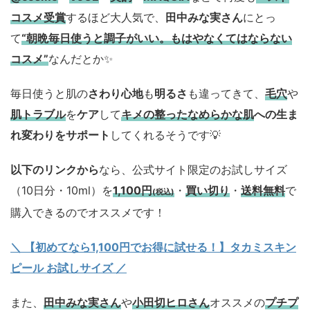
コスメ
受賞
するほど大人気で、
田中みな実さん
にとっ
て
“朝晩毎日使うと調子がいい。もはやなくてはならない
コスメ”
なんだとか✨
毎日使うと肌の
さわり心地
も
明るさ
も違ってきて、
毛穴
や
肌トラブル
を
ケア
して
キメの整ったなめらかな肌
への生ま
れ変わりをサポート
してくれるそうです💡
以下のリンクから
なら、公式サイト限定のお試しサイズ
（10日分・10ml）を
1,100円
・
買い切り
・
送料無料
で
(税込)
購入できるのでオススメです！
＼ 【初めてなら1,100円でお得に試せる！】タカミスキン
ピール お試しサイズ
／
また、
田中みな実さん
や
小田切ヒロさん
オススメの
プチプ