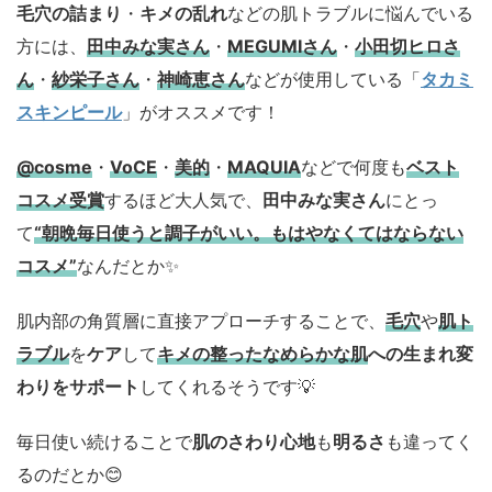
毛穴の詰まり
・
キメの乱れ
などの肌トラブルに悩んでいる
方には、
田中みな実さん
・
MEGUMIさん
・
小田切ヒロさ
ん
・
紗栄子さん
・
神崎恵さん
などが使用している「
タカミ
スキンピール
」がオススメです！
@cosme
・
VoCE
・
美的
・
MAQUIA
などで何度も
ベスト
コスメ
受賞
するほど大人気で、
田中みな実さん
にとっ
て
“朝晩毎日使うと調子がいい。もはやなくてはならない
コスメ”
なんだとか✨
肌内部の角質層に直接アプローチすることで、
毛穴
や
肌ト
ラブル
を
ケア
して
キメの整ったなめらかな肌
への生まれ変
わりをサポート
してくれるそうです💡
毎日使い続けることで
肌のさわり心地
も
明るさ
も違ってく
るのだとか😊