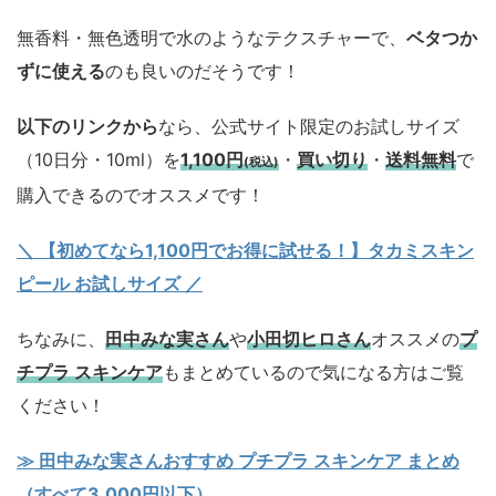
無香料・無色透明で水のようなテクスチャーで、
ベタつか
ずに使える
のも良いのだそうです！
以下のリンクから
なら、公式サイト限定のお試しサイズ
（10日分・10ml）を
1,100円
・
買い切り
・
送料無料
で
(税込)
購入できるのでオススメです！
＼ 【初めてなら1,100円でお得に試せる！】タカミスキン
ピール お試しサイズ
／
ちなみに、
田中みな実さん
や
小田切ヒロさん
オススメの
プ
チプラ スキンケア
もまとめているので気になる方はご覧
ください！
≫ 田中みな実さんおすすめ プチプラ スキンケア まとめ
（すべて3,000円以下）