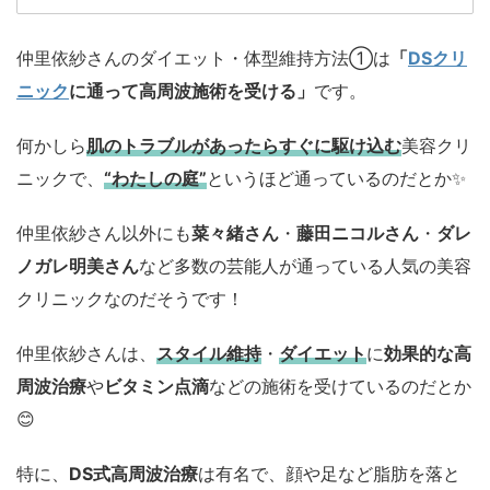
仲里依紗さんのダイエット・体型維持方法①は
「
DSクリ
ニック
に通って高周波施術を受ける」
です。
何かしら
肌のトラブルがあったらすぐに駆け込む
美容クリ
ニックで、
“わたしの庭”
というほど通っているのだとか✨
仲里依紗さん以外にも
菜々緒さん
・
藤田ニコルさん
・
ダレ
ノガレ明美さん
など多数の芸能人が通っている人気の美容
クリニックなのだそうです！
仲里依紗さんは、
スタイル維持
・
ダイエット
に
効果的な高
周波治療
や
ビタミン点滴
などの施術を受けているのだとか
😊
特に、
DS式高周波治療
は有名で、顔や足など脂肪を落と