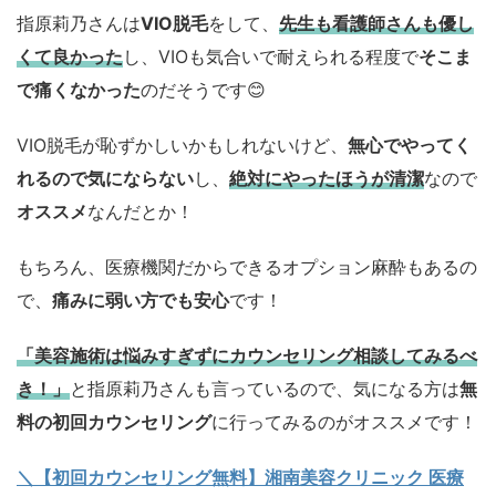
指原莉乃さんは
VIO脱毛
をして、
先生も看護師さんも優し
くて良かった
し、VIOも気合いで耐えられる程度で
そこま
で痛くなかった
のだそうです😊
VIO脱毛が恥ずかしいかもしれないけど、
無心でやってく
れるので気にならない
し、
絶対にやったほうが清潔
なので
オススメ
なんだとか！
もちろん、医療機関だからできるオプション麻酔もあるの
で、
痛みに弱い方でも安心
です！
「
美容施術は悩みすぎずにカウンセリング相談してみるべ
き！」
と指原莉乃さんも言っているので、気になる方は
無
料の初回カウンセリング
に行ってみるのがオススメです！
＼【初回カウンセリング無料】湘南美容クリニック 医療