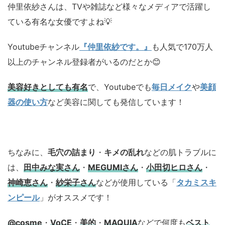
仲里依紗さんは、TVや雑誌など様々なメディアで活躍し
ている有名な女優ですよね💡
Youtubeチャンネル
『仲里依紗です。』
も人気で170万人
以上のチャンネル登録者がいるのだとか😊
美容好きとしても有名
で、Youtubeでも
毎日メイク
や
美顔
器の使い方
など美容に関しても発信しています！
ちなみに、
毛穴の詰まり
・
キメの乱れ
などの肌トラブルに
は、
田中みな実さん
・
MEGUMIさん
・
小田切ヒロさん
・
神崎恵さん
・
紗栄子さん
などが使用している「
タカミスキ
ンピール
」がオススメです！
@cosme
・
VoCE
・
美的
・
MAQUIA
などで何度も
ベスト