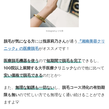
Instagramより引用
脱毛が気になる方
には
指原莉乃さん
が通う
『湘南美容クリ
ニック』の医療脱毛
がオススメ
です！
医療脱毛機器を使う
ので
短期間で脱毛を完了
できるし、
100院以上展開する大手医療クリニック
なので他に比べて
安い価格で脱毛できる
のだとか✨
また、
無理な勧誘も一切ない
し、
脱毛コース消化の有効期
限も無い
ので忙しい方でも無理なく通い続けることができ
ますよ💡