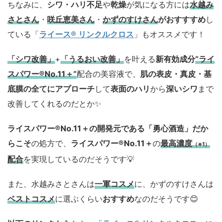
ちなみに、
シワ・ハリ不足
や
乾燥
が気になる方には
水越み
さとさん
・
咲丘恵美さん
・
かずのすけさん
がおすすすめ
し
ている「
ライース® リンクルクロス
」もオススメです！
「シワ改善」
+
「うるおい改善」
を叶える
新有効成分
”ライ
スパワー®No.11＋”
配合の美容液で、
肌の表皮・真皮・基
底膜の全てにアプローチ
して
表面のハリ
から
深いシワ
まで
改善してくれるのだとか✨
ライスパワー®No.11＋の開発元である「勇心酒造」
だか
らこそ
の処方で、
ライスパワー®No.11＋
の
最高濃度
（※1）
配合
を実現しているのだそうです💡
また、水越みさとさんは
一軍コスメ
に、かずのすけさんは
ベストコスメ
に選ぶくらい
おすすめ
なのだそうです😊