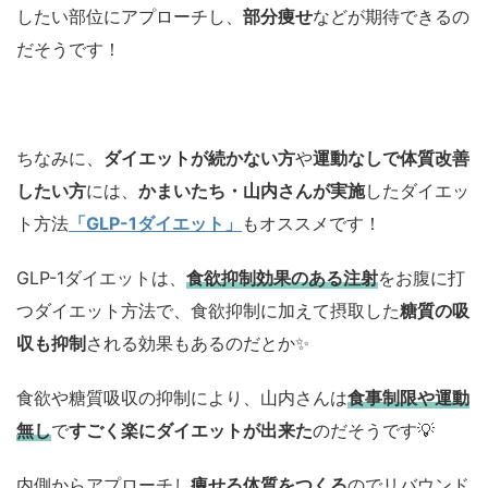
したい部位にアプローチし、
部分痩せ
などが期待できるの
だそうです！
ちなみに、
ダイエットが続かない方
や
運動なしで体質改善
したい方
には、
かまいたち・山内さんが実施
したダイエッ
ト方法
「GLP-1ダイエット」
もオススメです！
GLP-1ダイエットは、
食欲抑制効果のある注射
をお腹に打
つダイエット方法で、食欲抑制に加えて摂取した
糖質の吸
収も抑制
される効果もあるのだとか✨
食欲や糖質吸収の抑制により、山内さんは
食事制限や運動
無し
で
すごく楽にダイエットが出来た
のだそうです💡
内側からアプローチし
痩せる体質をつくる
のでリバウンド