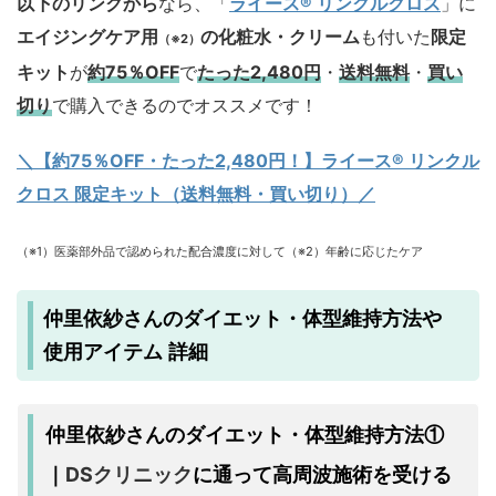
以下のリンクから
なら、「
ライース® リンクルクロス
」に
エイジングケア用
の化粧水・クリーム
も付いた
限定
（※2）
キット
が
約75％OFF
で
たった2,480円
・
送料無料
・
買い
切り
で購入できるのでオススメです！
＼【約75％OFF・たった2,480円！
】ライース® リンクル
クロス 限定キット（送料無料・買い切り）／
（※1）医薬部外品で認められた配合濃度に対して（※2）年齢に応じたケア
仲里依紗さんのダイエット・体型維持方法や
使用アイテム 詳細
仲里依紗さんのダイエット・体型維持方法①
DSクリニック
に通って高周波施術を受ける
｜