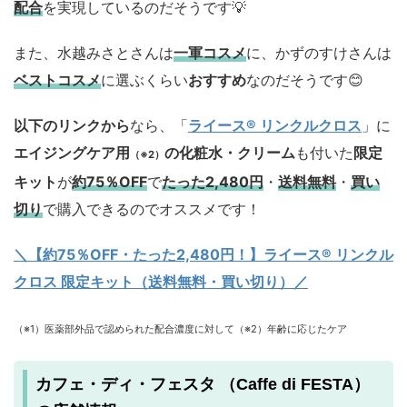
配合
を実現しているのだそうです💡
また、水越みさとさんは
一軍コスメ
に、かずのすけさんは
ベストコスメ
に選ぶくらい
おすすめ
なのだそうです😊
以下のリンクから
なら、「
ライース® リンクルクロス
」に
エイジングケア用
の化粧水・クリーム
も付いた
限定
（※2）
キット
が
約75％OFF
で
たった2,480円
・
送料無料
・
買い
切り
で購入できるのでオススメです！
＼【約75％OFF・たった2,480円！
】ライース® リンクル
クロス 限定キット（送料無料・買い切り）／
（※1）医薬部外品で認められた配合濃度に対して（※2）年齢に応じたケア
カフェ・ディ・フェスタ （Caffe di FESTA）