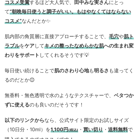
コスメ
受賞
するほど大人気で、
田中みな実さん
にとっ
て
“朝晩毎日使うと調子がいい。もはやなくてはならない
コスメ”
なんだとか✨
肌内部の角質層に直接アプローチすることで、
毛穴
や
肌ト
ラブル
を
ケア
して
キメの整ったなめらかな肌
への生まれ変
わりをサポート
してくれるそうです💡
毎日使い続けることで
肌のさわり心地
も
明るさ
も違ってく
るのだとか😊
無香料・無色透明で水のようなテクスチャーで、
ベタつか
ずに使える
のも良いのだそうです！
以下のリンクから
なら、公式サイト限定のお試しサイズ
（10日分・10ml）を
1,100円
・
買い切り
・
送料無料
で
(税込)