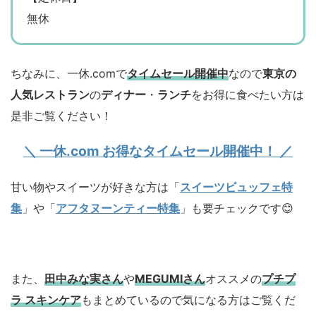
無休
ちなみに、一休.comで
タイムセール開催中
なので
東京の
人気レストラン
の
ディナー
・
ランチ
をお得に食べたい方は
是非ご覧ください！
＼ 一休.com お得なタイムセール開催中！ ／
甘い物やスイーツが好きな方は「
スイーツビュッフェ特
集
」や「
アフタヌーンティー特集
」も要チェックです😊
また、
田中みな実さん
や
MEGUMIさん
オススメの
プチプ
ラ スキンケア
もまとめているので気になる方はご覧くだ