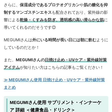
さらに、
保湿成分であるプロテオグリカン
や
肌の糖化を抑
制するマンゴスチンエキス
も配合されており、紫外線の影
響による
乾燥・くすみを防ぎ、透明感の高い滑らかな肌
に
導いてくれるのだそうです😊
MEGUMIさんは
外にいる時間が長い日には朝に飲む
ように
しているのだとか！
また、
MEGUMIさんの
日焼け止め・UVケア・紫外線対策
アイテム
が知りたい方はこちらの記事もご覧ください！
≫ MEGUMIさん使用 日焼け止め・UVケア・紫外線対策
まとめ
MEGUMIさん使用 サプリメント・インナーケ
ア 詳細 ＜健康食品・ドリンク＞