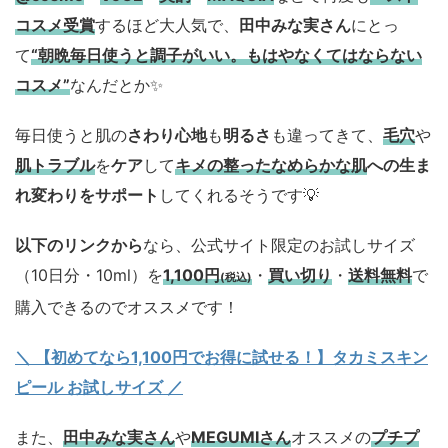
コスメ
受賞
するほど大人気で、
田中みな実さん
にとっ
て
“朝晩毎日使うと調子がいい。もはやなくてはならない
コスメ”
なんだとか✨
毎日使うと肌の
さわり心地
も
明るさ
も違ってきて、
毛穴
や
肌トラブル
を
ケア
して
キメの整ったなめらかな肌
への生ま
れ変わりをサポート
してくれるそうです💡
以下のリンクから
なら、公式サイト限定のお試しサイズ
（10日分・10ml）を
1,100円
・
買い切り
・
送料無料
で
(税込)
購入できるのでオススメです！
＼ 【初めてなら1,100円でお得に試せる！】タカミスキン
ピール お試しサイズ
／
また、
田中みな実さん
や
MEGUMIさん
オススメの
プチプ