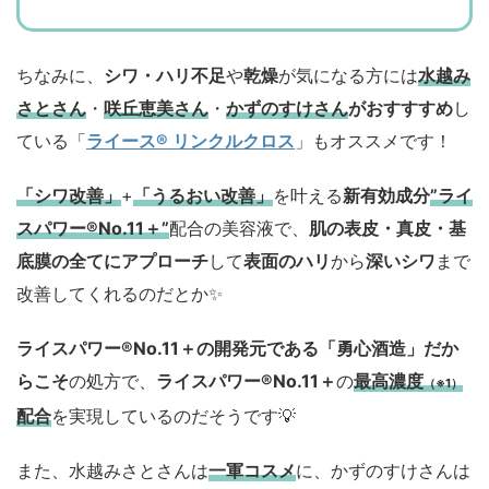
ちなみに、
シワ・ハリ不足
や
乾燥
が気になる方には
水越み
さとさん
・
咲丘恵美さん
・
かずのすけさん
がおすすすめ
し
ている「
ライース® リンクルクロス
」もオススメです！
「シワ改善」
+
「うるおい改善」
を叶える
新有効成分
”ライ
スパワー®No.11＋”
配合の美容液で、
肌の表皮・真皮・基
底膜の全てにアプローチ
して
表面のハリ
から
深いシワ
まで
改善してくれるのだとか✨
ライスパワー®No.11＋の開発元である「勇心酒造」
だか
らこそ
の処方で、
ライスパワー®No.11＋
の
最高濃度
（※1）
配合
を実現しているのだそうです💡
また、水越みさとさんは
一軍コスメ
に、かずのすけさんは