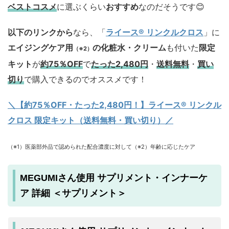
ベストコスメ
に選ぶくらい
おすすめ
なのだそうです😊
以下のリンクから
なら、「
ライース® リンクルクロス
」に
エイジングケア用
の化粧水・クリーム
も付いた
限定
（※2）
キット
が
約75％OFF
で
たった2,480円
・
送料無料
・
買い
切り
で購入できるのでオススメです！
＼【約75％OFF・たった2,480円！
】ライース® リンクル
クロス 限定キット（送料無料・買い切り）／
（※1）医薬部外品で認められた配合濃度に対して（※2）年齢に応じたケア
MEGUMIさん使用 サプリメント・インナーケ
ア 詳細 ＜サプリメント＞