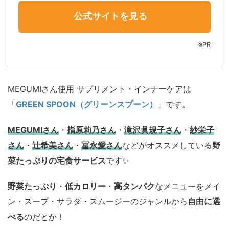
公式サイトを見る
※PR
MEGUMIさん使用 サプリメント・インナーケアは
「
GREEN SPOON（グリーンスプーン）
」です。
MEGUMIさん
・
指原莉乃さん
・
滝沢眞規子さん
・
紗栄子
さん
・
辻希美さん
・
冨永愛さん
などがオススメしている
野
菜たっぷりの宅食サービス
です✨
野菜たっぷり
・
低カロリー
・
高タンパク
なメニューをメイ
ン・スープ・サラダ・スムージーのジャンルから
自由に選
べる
のだとか！