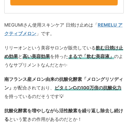
MEGUMIさん使用スキンケア 日焼け止めは「
REMELU ア
クティブメロン
」です。
リリーオンという美容サロンが販売している
飲む日焼け止
め効果
と
高い美容効果
を持った
まるで「飲む美容液」
のよ
うなサプリメントなんだとか✨
南フランス産メロン由来の抗酸化酵素「メロングリソディ
ン」
が配合されており、
ビタミンCの100万倍の抗酸化力
を持っているのだそうです💡
抗酸化酵素を増やしながら活性酸素を繰り返し除去し続け
る
という驚きの作用があるのだとか！