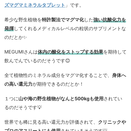
ズマグマミネラルタブレット
」です。
希少な野生植物を
特許製法でマグマ化
した
強い抗酸化力を
発揮
してくれるメディカルレベルの粒状のサプリメントな
のだとか✨
MEGUMIさんは
体内の酸化をストップする効果
を期待して
飲んでんでいるのだそうです😊
全て植物性のミネラル成分をマグマ化することで、
身体へ
の高い還元力
が期待できるのだとか！
１つに
山や海の野生植物がなんと500kgも使用
されてい
るのだそうです💡
世界でも稀に見る高い還元力が評価されて、
クリニックや
プロのアスリートにも使用
されているそうです💡