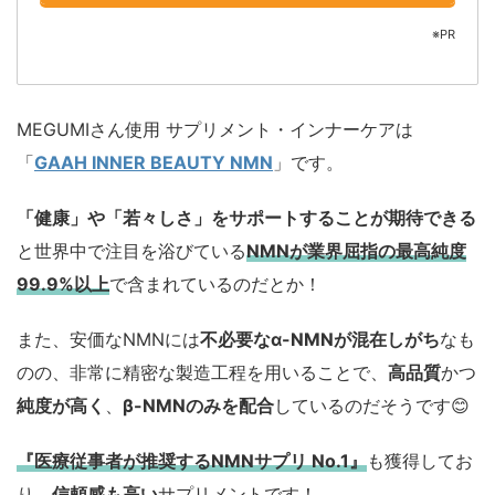
※PR
MEGUMIさん使用 サプリメント・インナーケアは
「
GAAH INNER BEAUTY NMN
」です。
「健康」や「若々しさ」をサポートすることが期待できる
と世界中で注目を浴びている
NMNが業界屈指の最高純度
99.9%以上
で含まれているのだとか！
また、安価なNMNには
不必要なα-NMNが混在しがち
なも
のの、非常に精密な製造工程を用いることで、
高品質
かつ
純度が高く
、
β-NMNのみを配合
しているのだそうです😊
『医療従事者が推奨するNMNサプリ No.1』
も獲得してお
り、
信頼感も高い
サプリメントです！