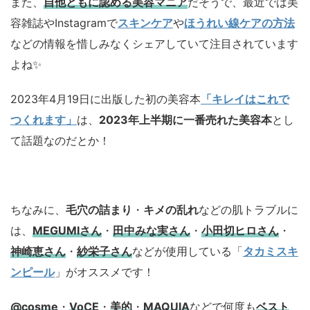
また、
自他ともに認める美容マニア
だそうで、最近では美
容雑誌やInstagramで
スキンケア
や
ほうれい線ケアの方法
などの情報を惜しみなくシェアしていて注目されています
よね✨
2023年4月19日に出版した初の美容本
「キレイはこれで
つくれます」
は、
2023年上半期に一番売れた美容本
とし
て話題なのだとか！
ちなみに、
毛穴の詰まり
・
キメの乱れ
などの肌トラブルに
は、
MEGUMIさん
・
田中みな実さん
・
小田切ヒロさん
・
神崎恵さん
・
紗栄子さん
などが使用している「
タカミスキ
ンピール
」がオススメです！
@cosme
・
VoCE
・
美的
・
MAQUIA
などで何度も
ベスト