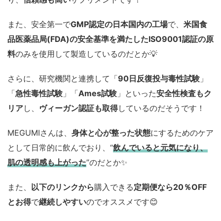
また、安全第一で
GMP認定の日本国内の工場
で、
米国食
品医薬品局(FDA)の安全基準を満たしたISO9001認証の原
料
のみを使用して製造しているのだとか💡
さらに、研究機関と連携して「
90日反復投与毒性試験
」
「
急性毒性試験
」「
Ames試験
」といった
安全性検査もク
リア
し、
ヴィーガン認証も取得
しているのだそうです！
MEGUMIさんは、
身体と心が整った状態
にするためのケア
として日常的に飲んでおり、“
飲んでいると元気になり、
肌の透明感も上がった
”のだとか✨
また、
以下のリンクから
購入できる
定期便なら20％OFF
とお得
で
継続しやすい
のでオススメです😊