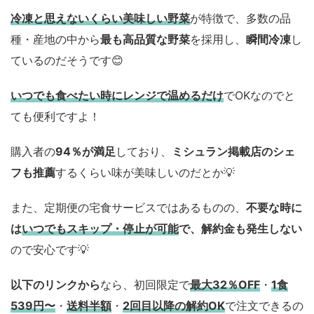
冷凍と思えないくらい美味しい野菜
が特徴で、多数の品
種・産地の中から
最も高品質な野菜
を採用し、
瞬間冷凍
し
ているのだそうです😊
いつでも食べたい時にレンジで温めるだけ
でOKなのでと
ても便利ですよ！
購入者の
94％が満足
しており、
ミシュラン掲載店のシェ
フも推薦
するくらい味が美味しいのだとか💡
また、定期便の宅食サービスではあるものの、
不要な時に
は
いつでもスキップ・停止が可能
で、解約金も発生しない
ので安心です💡
以下のリンクから
なら、初回限定で
最大32％OFF
・
1食
539円〜
・
送料半額
・
2回目以降の解約OK
で注文できるの