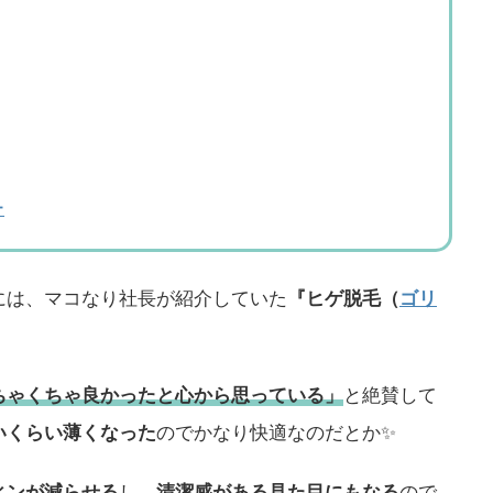
ー
には、マコなり社長が紹介していた
『ヒゲ脱毛（
ゴリ
ちゃくちゃ良かったと心から思っている」
と絶賛して
いくらい薄くなった
のでかなり快適なのだとか✨
ィンが減らせる
し、
清潔感がある見た目にもなる
ので