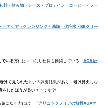
調味料・飲み物（チーズ・プロテイン・コーヒー・ラー
・ヘアケア（クレンジング・洗顔・化粧水・BBクリー
んでいる方
にはマコなり社長も推奨している「
AGA治
が老けて見られた
という調査結果があり、
老け見え
しな
治療をしたほうが良い
そうです💡
も気になる方には、
「クリニックフォアの無料AGAオ