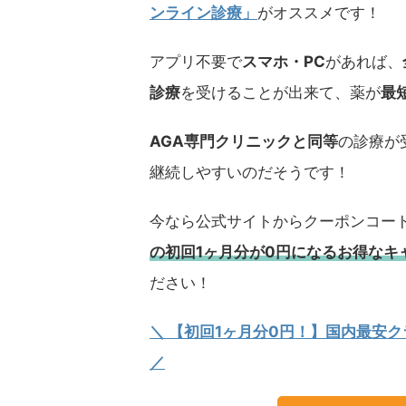
ンライン診療」
がオススメです！
アプリ不要で
スマホ・PC
があれば、
診療
を受けることが出来て、薬が
最
AGA専門クリニックと同等
の診療が
継続しやすいのだそうです！
今なら公式サイトからクーポンコー
の初回1ヶ月分が0円になるお得なキ
ださい！
＼ 【初回1ヶ月分0円！】国内最安
／