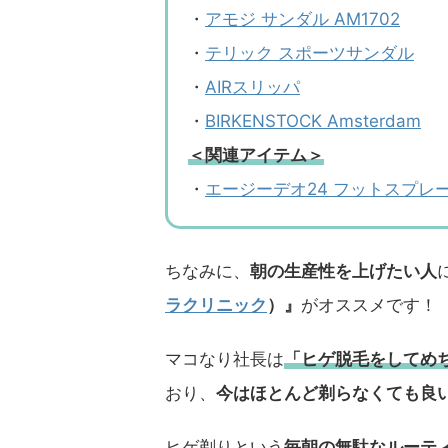
・
アモジ サンダル AM1702
・
テリック スポーツサンダル
・
AIRスリッパ
・
BIRKENSTOCK Amsterdam
＜関連アイテム＞
・
エージーデオ24 フットスプレ
ちなみに、
朝の生産性を上げたい人
ラクリニック
）』
がオススメです！
マコなり社長は
「ヒゲ脱毛をしてめ
おり、
今はほとんど剃らなくても良
ヒゲ剃りという
毎朝の無駄なルーテ