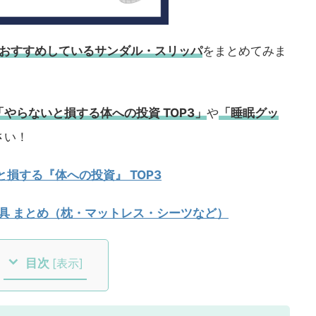
長がおすすめしているサンダル・スリッパ
をまとめてみま
「やらないと損する体への投資 TOP3」
や
「睡眠グッ
さい！
損する『体への投資』 TOP3
寝具 まとめ（枕・マットレス・シーツなど）
目次
[
表示
]