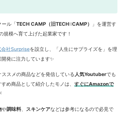
クール「
TECH CAMP（旧TECH::CAMP）
」を運営す
の規模へ育て上げた起業家です！
会社Surprise
を設立し、「人生にサプライズを」を理
業開発に注力しています✨️
オススメの商品などを発信している
人気Youtuber
でも
おすすめ商品として紹介したモノは、
すぐにAmazonで

物
や
調味料
、
スキンケア
などは参考になるので必見で