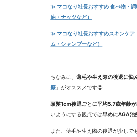
≫ マコなり社長おすすめ 食べ物・
油・ナッツなど）
≫ マコなり社長おすすめスキンケア
ム・シャンプーなど）
ちなみに、
薄毛や生え際の後退に悩
療
」がオススメです😊
頭髪1cm後退ごとに平均5.7歳年齢
いようにする観点では
早めにAGA
また、薄毛や生え際の後退が少しで