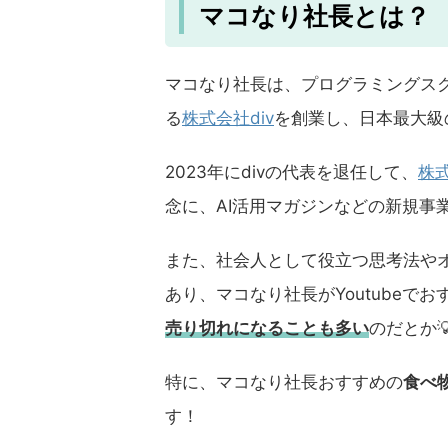
マコなり社長とは？
マコなり社長は、プログラミングス
る
株式会社div
を創業し、日本最大級
2023年にdivの代表を退任して、
株式
念に、AI活用マガジンなどの新規事
また、社会人として役立つ思考法や
あり、マコなり社長がYoutubeで
売り切れになることも多い
のだとか
特に、マコなり社長おすすめの
食べ
す！