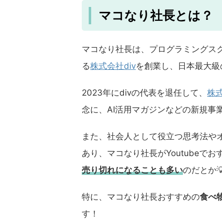
マコなり社長とは？
マコなり社長は、プログラミングス
る
株式会社div
を創業し、日本最大級
2023年にdivの代表を退任して、
株式
念に、AI活用マガジンなどの新規事
また、社会人として役立つ思考法や
あり、マコなり社長がYoutubeで
売り切れになることも多い
のだとか
特に、マコなり社長おすすめの
食べ
す！