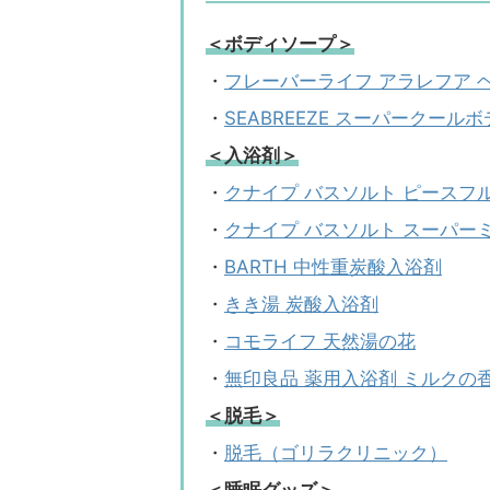
＜ボディソープ＞
・
フレーバーライフ アラレフア 
・
SEABREEZE スーパークール
＜入浴剤＞
・
クナイプ バスソルト ピースフ
・
クナイプ バスソルト スーパー
・
BARTH 中性重炭酸入浴剤
・
きき湯 炭酸入浴剤
・
コモライフ 天然湯の花
・
無印良品 薬用入浴剤 ミルクの
＜脱毛＞
・
脱毛（ゴリラクリニック）