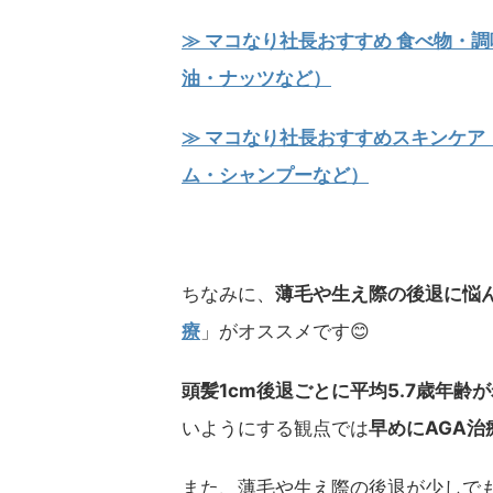
≫ マコなり社長おすすめ 食べ物・
油・ナッツなど）
≫ マコなり社長おすすめスキンケア
ム・シャンプーなど）
ちなみに、
薄毛や生え際の後退に悩
療
」がオススメです😊
頭髪1cm後退ごとに平均5.7歳年齢
いようにする観点では
早めにAGA
また、薄毛や生え際の後退が少しで