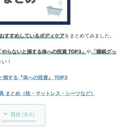
長がおすすめしているボディケア
をまとめてみました。
「やらないと損する体への投資 TOP3」
や
「睡眠グッ
さい！
損する『体への投資』 TOP3
寝具 まとめ（枕・マットレス・シーツなど）
目次
[
表示
]