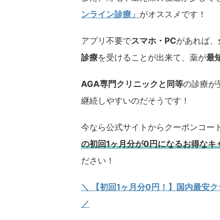
ンライン診療」
がオススメです！
アプリ不要で
スマホ・PC
があれば、
診療
を受けることが出来て、薬が
最
AGA専門クリニックと同等
の診療が
継続しやすいのだそうです！
今なら公式サイトからクーポンコー
の初回1ヶ月分が0円になるお得なキ
ださい！
＼ 【初回1ヶ月分0円！】国内最安
／