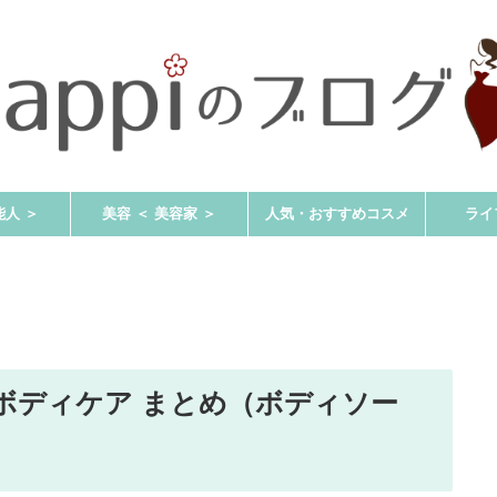
能人 ＞
美容 ＜ 美容家 ＞
人気・おすすめコスメ
ライ
ボディケア まとめ（ボディソー
）