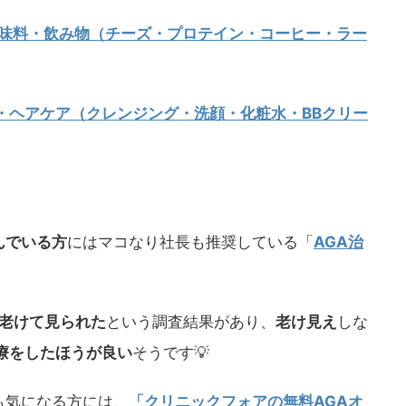
調味料・飲み物（チーズ・プロテイン・コーヒー・ラー
・ヘアケア（クレンジング・洗顔・化粧水・BBクリー
んでいる方
にはマコなり社長も推奨している「
AGA治
が老けて見られた
という調査結果があり、
老け見え
しな
治療をしたほうが良い
そうです💡
も気になる方には、
「クリニックフォアの無料AGAオ