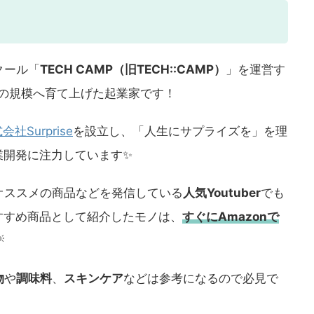
クール「
TECH CAMP（旧TECH::CAMP）
」を運営す
の規模へ育て上げた起業家です！
会社Surprise
を設立し、「人生にサプライズを」を理
業開発に注力しています✨️
オススメの商品などを発信している
人気Youtuber
でも
おすすめ商品として紹介したモノは、
すぐにAmazonで

物
や
調味料
、
スキンケア
などは参考になるので必見で