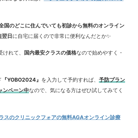
全国のどこに住んでいても初診から無料のオンライン
短翌日
に自宅に届くので非常に便利なんだとか✨
受けれて、
国内最安クラスの価格
なので始めやすく・
ド
『YOBO2024』
を入力して予約すれば、
予防プラン
ャンペーン中
なので、気になる方はぜひ試してみてく
クラスのクリニックフォアの無料AGAオンライン診療