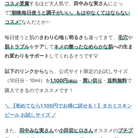
コスメ
受賞
するほど大人気で、
田中みな実さん
にとっ
て
“朝晩毎日使うと調子がいい。もはやなくてはならない
コスメ”
なんだとか✨
毎日使うと肌の
さわり心地
も
明るさ
も違ってきて、
毛穴
や
肌トラブル
を
ケア
して
キメの整ったなめらかな肌
への生ま
れ変わりをサポート
してくれるそうです💡
以下のリンクから
なら、公式サイト限定のお試しサイズ
（10日分・10ml）を
1,100円
・
買い切り
・
送料無料
で
(税込)
購入できるのでオススメです！
＼ 【初めてなら1,100円でお得に試せる！】タカミスキン
ピール お試しサイズ
／
また、
田中みな実さん
や
小田切ヒロさん
オススメの
プチプ