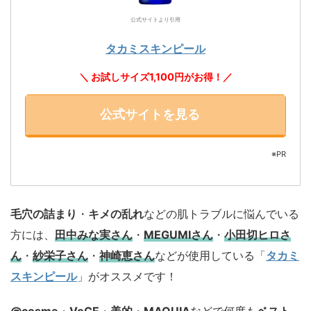
公式サイトより引用
タカミスキンピール
＼ お試しサイズ1,100円がお得！／
公式サイトを見る
※PR
毛穴の詰まり
・
キメの乱れ
などの肌トラブルに悩んでいる
方には、
田中みな実さん
・
MEGUMIさん
・
小田切ヒロさ
ん
・
紗栄子さん
・
神崎恵さん
などが使用している「
タカミ
スキンピール
」がオススメです！
@cosme
・
VoCE
・
美的
・
MAQUIA
などで何度も
ベスト