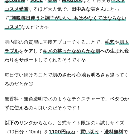
コスメ
受賞
するほど大人気で、
田中みな実さん
にとっ
て
“朝晩毎日使うと調子がいい。もはやなくてはならない
コスメ”
なんだとか✨
肌内部の角質層に直接アプローチすることで、
毛穴
や
肌ト
ラブル
を
ケア
して
キメの整ったなめらかな肌
への生まれ変
わりをサポート
してくれるそうです💡
毎日使い続けることで
肌のさわり心地
も
明るさ
も違ってく
るのだとか😊
無香料・無色透明で水のようなテクスチャーで、
ベタつか
ずに使える
のも良いのだそうです！
以下のリンクから
なら、公式サイト限定のお試しサイズ
（10日分・10ml）を
1,100円
・
買い切り
・
送料無料
で
(税込)