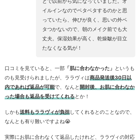
とで以前から気になっていました。オ
イルインなのでベタベタするのかと思
っていたら、伸びが良く、思いの外ベ
タつかないので、朝のメイク前でも大
丈夫。保湿効果が高く、乾燥皺が目立
たなくなる気が！
口コミを見ていると、一部
「肌に合わなかった」
というも
のも見受けられましたが、ララヴィは
商品発送後30日以
内であれば返品が可能
で、なんと
開封後、お肌に合わなか
った場合も返品を受けてくれる
とか！
しかも
送料もララヴィが負担
してくれるとのことなので、
なんとも有り難いですよね😭
実際にお肌に合わなくて返品したけれど、ララヴィの対応