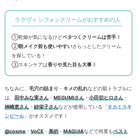
ララヴィ シフォンクリームがおすすめの人
①乾燥が気になるけど
ベタつくクリームは苦手！
②
朝メイク前も使いやすい
さらっとしたクリーム
を探している！
③スキンケアは
香りや見た目も大事！
ちなみに、
毛穴の詰まり
・
キメの乱れ
などの肌トラブルに
は、
田中みな実さん
・
MEGUMIさん
・
小田切ヒロさん
・
神崎恵さん
・
紗栄子さん
などが使用している「
タカミスキ
ンピール
」がオススメです！
@cosme
・
VoCE
・
美的
・
MAQUIA
などで何度も
ベスト